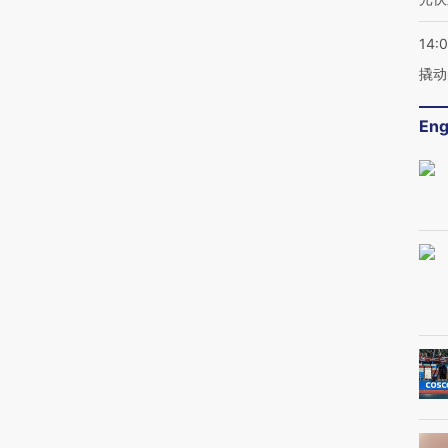
14:
撬动
Eng