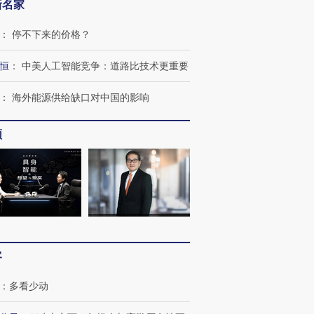
新名家
：
停不下来的价格？
恒
：
中美人工智能竞争：道路比技术更重要
：
海外能源供给缺口对中国的影响
频
OX的吸金
马航飞行员跨国走私7万
视线｜被称为“蟑螂”的印
让中产们甘
粒摇头丸 尿检体内含3种
度Z世代 用街头抗争将教
秘鲁纳斯
客
”？
毒品
育部长拱下台
13人遇难
：
多看少动