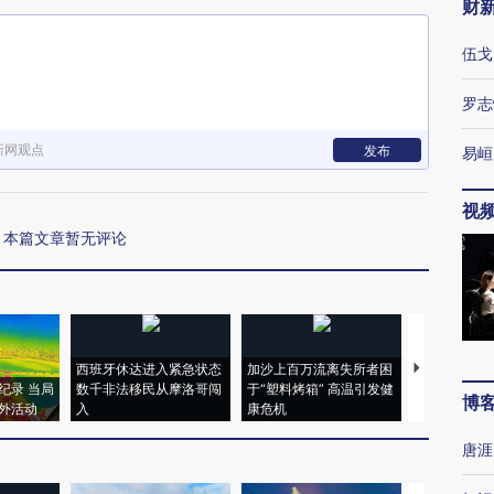
财
伍戈
罗志
新网观点
发布
易峘
视
本篇文章暂无评论
西班牙休达进入紧急状态
加沙上百万流离失所者困
视线｜HYR
纪录 当局
数千非法移民从摩洛哥闯
于“塑料烤箱” 高温引发健
术：是什么
博
外活动
入
康危机
心“花钱找虐
唐涯