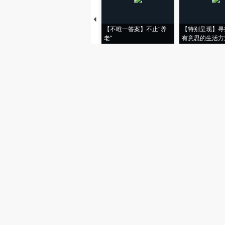
【不唯一答案】不止“养
【特别呈现】寻
老”
有意思的生活方