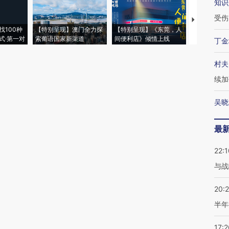
知识
受伤
【推广】走
找100种
【特别呈现】澳门全力探
【特别呈现】《东莞，人
会，让数智科
式·第一对
索葡语国家新渠道
间便利店》倾情上线
业
丁金
村夫
续加
吴晓
最
22:1
与战
20:
半年
17:2