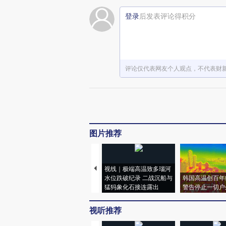
登录
后发表评论得积分
评论仅代表网友个人观点，不代表财
图片推荐
视线｜极端高温致多瑙河
水位跌破纪录 二战沉船与
韩国高温创百年
猛犸象化石接连露出
警告停止一切户
视听推荐