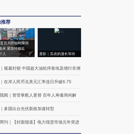
辑推荐
宜昌局部短时降雨
8毫米 紧急转移近
00人
显影｜瓜农的漫长等待
｜
规避封锁 中国超大油轮停靠埃及绕行非洲
｜
在岸人民币兑美元汇率连日升破6.75
我闻
｜
资管掌舵人更替 百年人寿僵局何解
｜
多国出台光伏新政加速转型
周刊
｜
【封面报道】电力现货市场元年突进