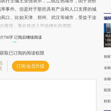
执行主编王业强表示，二线过热城市，由于房价
概率事件。但是对于那些具有产业和人口支撑的城
的风口。比如天津、郑州、武汉等城市，受益于这
编
步显现，量价将进入平稳增长的周期。
湖北
计756字 订阅后继续阅读
12
40
获取已订阅的阅读权限
独家
员
订阅/会员升级
金融
文
金融
能源
财新