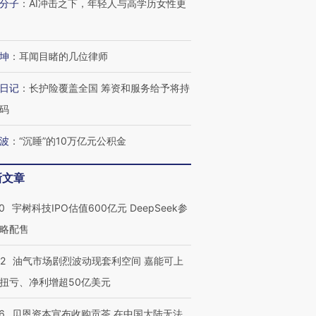
分子
：
AI冲击之下，年轻人与高学历女性更
进第四届链博
【商旅对话】华住集团
技“链”接产
【特别呈现】寻找100种
CFO：不靠规模取胜，华
【特别呈
有意思的生活方式·第三对
住三大增长引擎是什么？
有意思的
坤
：
耳闻目睹的几位律师
日记
：
长护险覆盖全国 筹资和服务给予将持
码
波
：
“沉睡”的10万亿元公积金
新文章
0
宇树科技IPO估值600亿元 DeepSeek参
略配售
22
油气市场剧烈波动现套利空间 嘉能可上
扭亏、净利增超50亿美元
6
贝恩资本宣布收购贡茶 在中国大陆无法