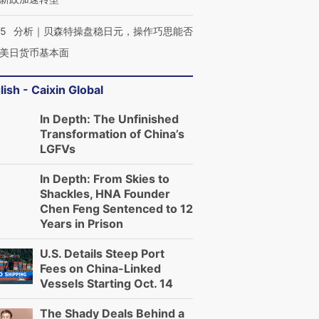
05
分析｜贝森特操盘稳日元，操作巧思能否
美日货币基本面
lish - Caixin Global
In Depth: The Unfinished
Transformation of China’s
LGFVs
In Depth: From Skies to
Shackles, HNA Founder
Chen Feng Sentenced to 12
Years in Prison
U.S. Details Steep Port
Fees on China-Linked
Vessels Starting Oct. 14
The Shady Deals Behind a