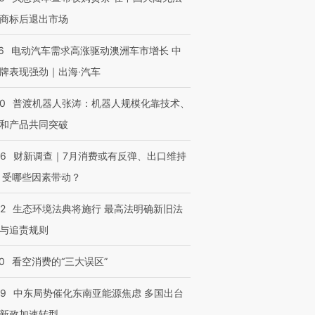
商标后退出市场
6
电动汽车需求高涨驱动澳洲车市增长 中
牌表现强劲｜出海·汽车
00
普渡机器人张涛：机器人规模化靠技术、
和产品共同突破
56
财新调查｜7月消费或有反弹、出口维持
 受哪些因素带动？
42
生态环境法典将施行 最高法明确新旧法
与追责规则
0
看空消费的“三大误区”
59
中东局势催化东南亚能源焦虑 多国出台
新政加速转型