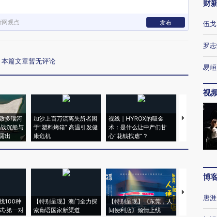
财
新网观点
发布
伍戈
罗志
本篇文章暂无评论
易峘
视
致多瑙河
加沙上百万流离失所者困
视线｜HYROX的吸金
马航飞行员
二战沉船与
于“塑料烤箱” 高温引发健
术：是什么让中产们甘
粒摇头丸 尿
露出
康危机
心“花钱找虐”？
毒品
博
【推广】走
唐涯
找100种
【特别呈现】澳门全力探
【特别呈现】《东莞，人
会，让数智科
式·第一对
索葡语国家新渠道
间便利店》倾情上线
业