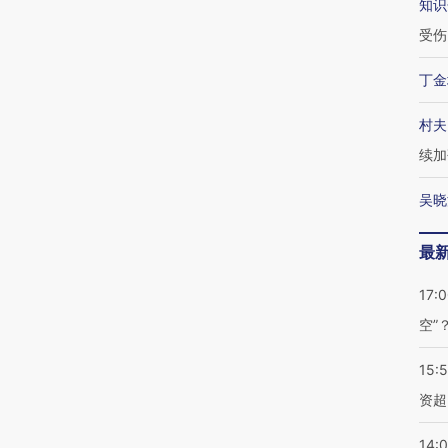
知识
受伤
丁金
村夫
续加
吴晓
最
17:
空”
15:
资超
14: