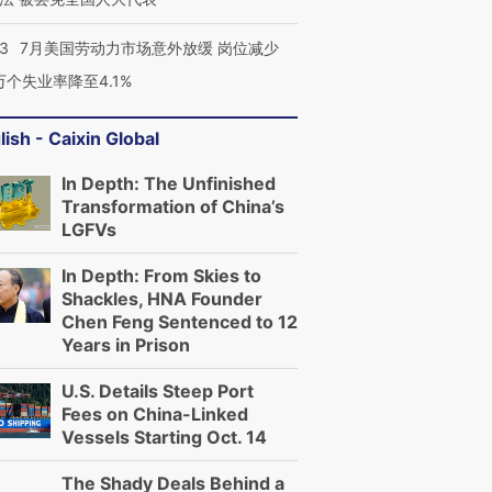
43
7月美国劳动力市场意外放缓 岗位减少
3万个失业率降至4.1%
lish - Caixin Global
In Depth: The Unfinished
Transformation of China’s
LGFVs
In Depth: From Skies to
Shackles, HNA Founder
Chen Feng Sentenced to 12
Years in Prison
U.S. Details Steep Port
Fees on China-Linked
Vessels Starting Oct. 14
The Shady Deals Behind a