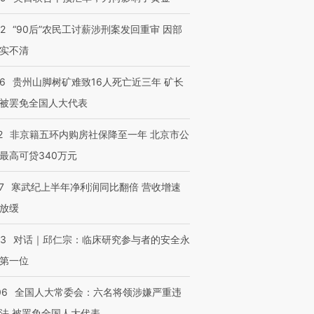
32
“90后”农民工讨薪涉刑案发回重审 因部
实不清
36
贵州山脚树矿难致16人死亡近三年 矿长
被罢免全国人大代表
2
非京籍五环内购房社保降至一年 北京市公
最高可贷340万元
7
寒武纪上半年净利润同比翻倍 营收增速
放缓
53
对话｜邱仁宗：临床研究参与者的安全永
第一位
06
全国人大常委会：六名将领涉嫌严重违
法 被罢免全国人大代表