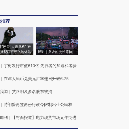
辑推荐
侵”还是“人道危机” 难
撕裂西班牙飞地休达
显影｜瓜农的漫长等待
｜
宇树发行市值610亿 先行者的加速和考验
｜
在岸人民币兑美元汇率连日升破6.75
我闻
｜
艾路明及多名股东被拘
｜
特朗普再签两份行政令限制出生公民权
周刊
｜
【封面报道】电力现货市场元年突进