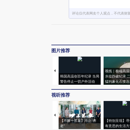
评论仅代表网友个人观点，不代表财
图片推荐
视线｜极端高温
韩国高温创百年纪录 当局
水位跌破纪录 
警告停止一切户外活动
猛犸象化石接连
视听推荐
【不唯一答案】不止“养
【特别呈现】寻
老”
有意思的生活方