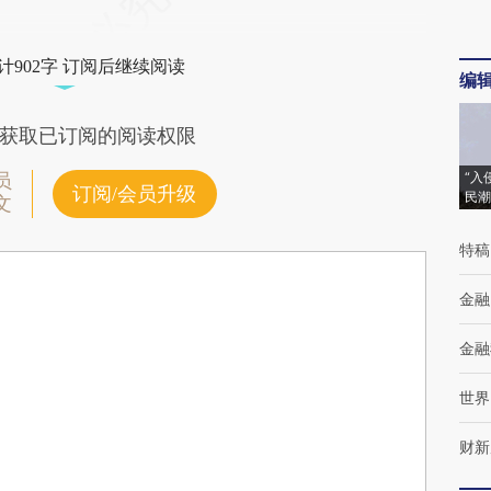
计902字 订阅后继续阅读
编
获取已订阅的阅读权限
“入
员
订阅/会员升级
民潮
文
特稿
金融
金融
世界
财新