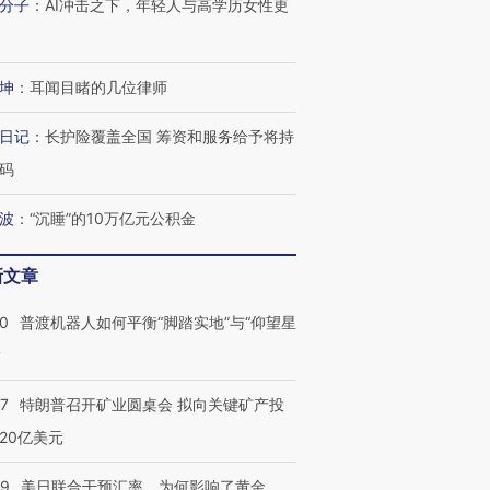
分子
：
AI冲击之下，年轻人与高学历女性更
坤
：
耳闻目睹的几位律师
日记
：
长护险覆盖全国 筹资和服务给予将持
码
波
：
“沉睡”的10万亿元公积金
新文章
00
普渡机器人如何平衡“脚踏实地”与“仰望星
？
57
特朗普召开矿业圆桌会 拟向关键矿产投
20亿美元
09
美日联合干预汇率，为何影响了黄金