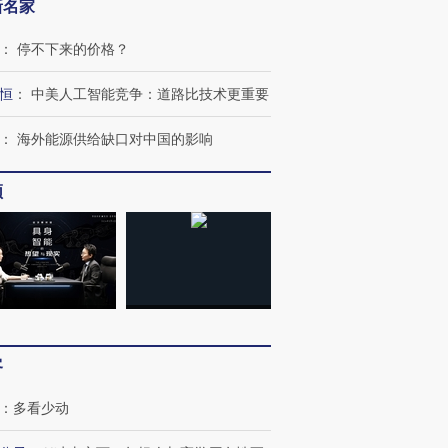
新名家
：
停不下来的价格？
恒
：
中美人工智能竞争：道路比技术更重要
：
海外能源供给缺口对中国的影响
频
跨国走私7万
视线｜被称为“蟑螂”的印
视线｜“入侵”还是“人道危
检体内含3种
度Z世代 用街头抗争将教
机”？难民潮撕裂西班牙
秘鲁纳斯
育部长拱下台
飞地休达
13人遇难
客
进第四届链博
【商旅对话】华住集团
：
多看少动
技“链”接产
【特别呈现】寻找100种
CFO：不靠规模取胜，华
【特别呈
有意思的生活方式·第三对
住三大增长引擎是什么？
有意思的