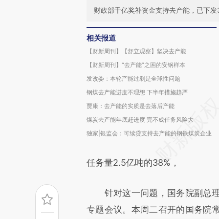
财政部千亿奖补资金支持去产能，已下发3
相关报道
【财新周刊】【舒立观察】坚决去产能
【财新周刊】“去产能”之困的安钢样本
发改委：本轮产能过剩是全球性问题
钢煤去产能进度不理想 下半年措施趋严
贾康：去产能的实质是去落后产能
煤炭去产能年底赶进度 完不成任务风险大
独家|银监会：可续贷支持去产能的钢铁煤炭企业
任务量2.5亿吨的38%，
针对这一问题，国务院副总理
专题会议。本周二召开的国务院