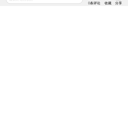
0
条评论
收藏
分享
推荐阅读
私房课
In Depth: As
向松祚：宏观经济70
Tencent Lays Off
讲，带你了解国内外
Staff, Is Its ‘Winter’
经济大局
Approaching?
2022年04月06日
2022年04月01日
规避红海封锁 中国超大油轮
停靠埃及绕行非洲