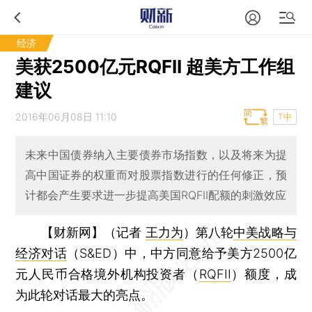
经济
美获2500亿元RQFII 超美方工作组
建议
2016年06月08日 11:10
T中
未来中国债券纳入主要债券市场指数，以及将来为提
高中国证券的权重而对股票指数进行的任何修正，预
计都会产生要求进一步提高美国RQFII配额的刺激效应
【财新网】（记者
王力为
）
第八轮
中美战略与
经济对话
（S&ED）中，中方同意给予美方2500亿
元人民币合格境外机构投资者（
RQFII
）额度，成
为此轮对话最大的亮点。