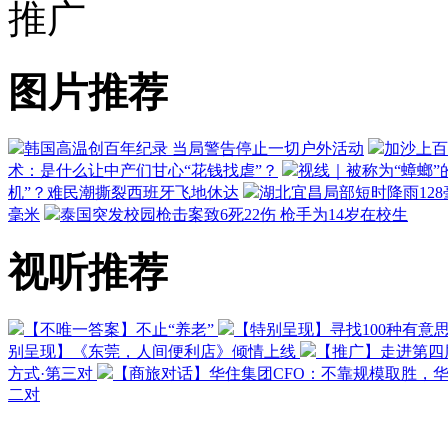
推广
图片推荐
韩国高温创百年纪录 当局警告停止一切户外活动
加沙上百
术：是什么让中产们甘心“花钱找虐”？
视线｜被称为“蟑螂”
机”？难民潮撕裂西班牙飞地休达
湖北宜昌局部短时降雨128毫
毫米
泰国突发校园枪击案致6死22伤 枪手为14岁在校生
视听推荐
【不唯一答案】不止“养老”
【特别呈现】寻找100种有意
别呈现】《东莞，人间便利店》倾情上线
【推广】走进第四
方式·第三对
【商旅对话】华住集团CFO：不靠规模取胜，
二对