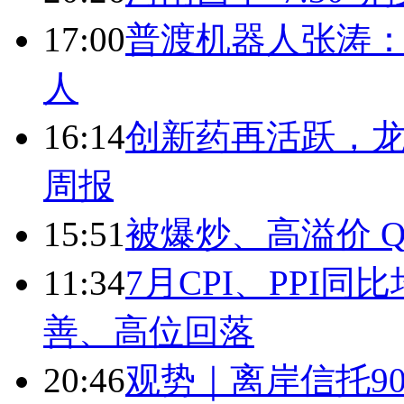
17:00
普渡机器人张涛
人
16:14
创新药再活跃，
周报
15:51
被爆炒、高溢价 Q
11:34
7月CPI、PPI同
善、高位回落
20:46
观势｜离岸信托9