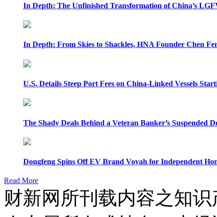
In Depth: The Unfinished Transformation of China’s LGF
In Depth: From Skies to Shackles, HNA Founder Chen Feng
U.S. Details Steep Port Fees on China-Linked Vessels Start
The Shady Deals Behind a Veteran Banker’s Suspended D
Dongfeng Spins Off EV Brand Voyah for Independent Hon
Read More
财新网所刊载内容之知识