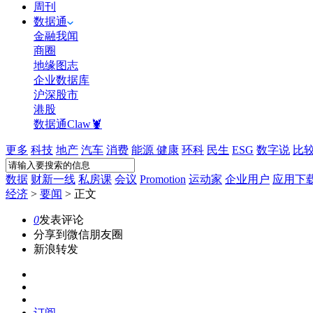
周刊
数据通
金融我闻
商圈
地缘图志
企业数据库
沪深股市
港股
数据通Claw🦞
更多
科技
地产
汽车
消费
能源
健康
环科
民生
ESG
数字说
比
数据
财新一线
私房课
会议
Promotion
运动家
企业用户
应用下
经济
>
要闻
>
正文
0
发表评论
分享到微信朋友圈
新浪转发
订阅