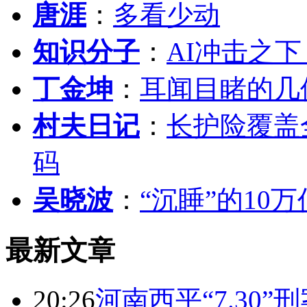
唐涯
：
多看少动
知识分子
：
AI冲击之
丁金坤
：
耳闻目睹的几
村夫日记
：
长护险覆盖
码
吴晓波
：
“沉睡”的10
最新文章
20:26
河南西平“7.30”