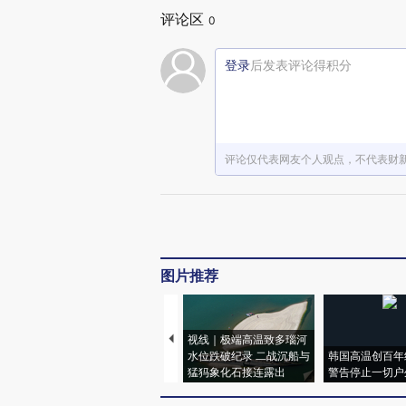
评论区
0
登录
后发表评论得积分
评论仅代表网友个人观点，不代表财
图片推荐
视线｜极端高温致多瑙河
水位跌破纪录 二战沉船与
韩国高温创百年
猛犸象化石接连露出
警告停止一切户