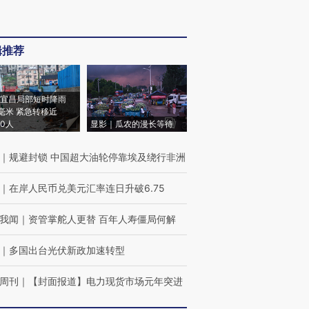
辑推荐
宜昌局部短时降雨
8毫米 紧急转移近
00人
显影｜瓜农的漫长等待
｜
规避封锁 中国超大油轮停靠埃及绕行非洲
｜
在岸人民币兑美元汇率连日升破6.75
我闻
｜
资管掌舵人更替 百年人寿僵局何解
｜
多国出台光伏新政加速转型
周刊
｜
【封面报道】电力现货市场元年突进