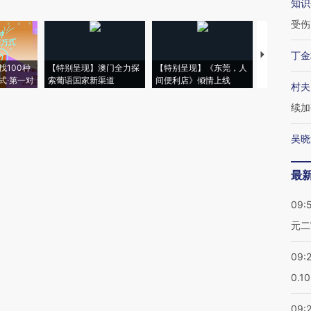
知识
受伤
丁金
【推广】走
找100种
【特别呈现】澳门全力探
【特别呈现】《东莞，人
会，让数智科
式·第一对
索葡语国家新渠道
间便利店》倾情上线
业
村夫
续加
吴晓
最
09:
元二
09:
0.1
09: