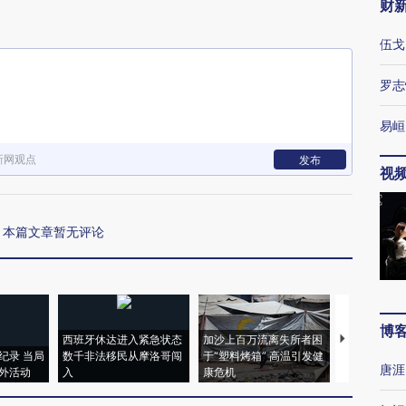
财
伍戈
罗志
易峘
新网观点
发布
视
本篇文章暂无评论
博
西班牙休达进入紧急状态
加沙上百万流离失所者困
视线｜HYR
纪录 当局
数千非法移民从摩洛哥闯
于“塑料烤箱” 高温引发健
术：是什么
唐涯
外活动
入
康危机
心“花钱找虐