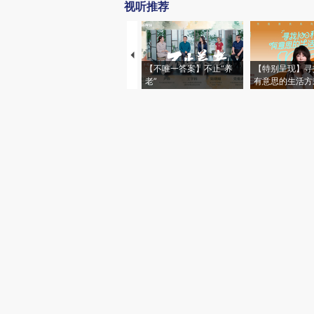
视听推荐
【不唯一答案】不止“养
【特别呈现】寻
老”
有意思的生活方