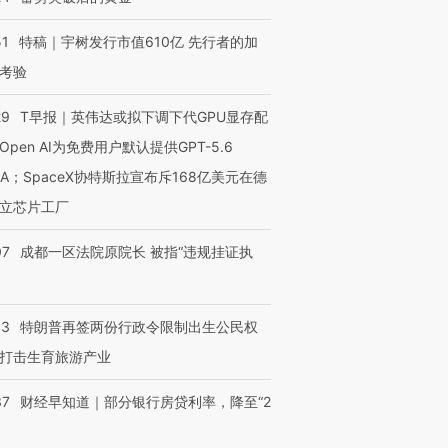
51
特稿｜宇树发行市值610亿 先行者的加
考验
29
T早报｜英伟达或拟下调下代GPU显存配
Open AI为免费用户默认提供GPT-5.6
NA；SpaceX协特斯拉宣布斥168亿美元在德
立芯片工厂
07
成都一区法院原院长 被指“违规挂证执
43
特朗普再签两份行政令限制出生公民权
打击生育旅游产业
37
财经早知道｜部分银行房贷利率，降至“2