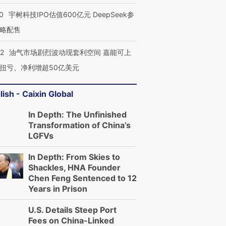
0
宇树科技IPO估值600亿元 DeepSeek参
略配售
22
油气市场剧烈波动现套利空间 嘉能可上
扭亏、净利增超50亿美元
lish - Caixin Global
In Depth: The Unfinished
Transformation of China’s
LGFVs
In Depth: From Skies to
Shackles, HNA Founder
Chen Feng Sentenced to 12
Years in Prison
U.S. Details Steep Port
Fees on China-Linked