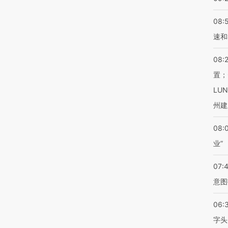
08:
速和
08:
置；
LU
州建
08:
业”
07:
意图
06:
字头