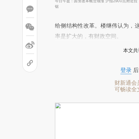
今日午盘：国资改革概念领涨 沪指2900点附近拉
锯
给侧结构性改革。楼继伟认为，
率是扩大的，有财政空间。
本文共
登录
后
财新通会
可畅读全