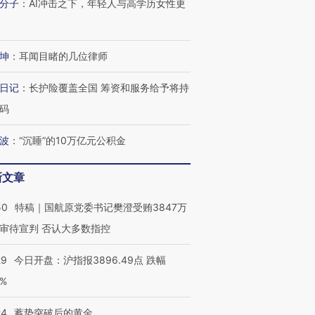
分子
：
AI冲击之下，年轻人与高学历女性更
坤
：
耳闻目睹的几位律师
进第四届链博
【商旅对话】华住集团
技“链”接产
【特别呈现】寻找100种
CFO：不靠规模取胜，华
【特别呈
有意思的生活方式·第三对
住三大增长引擎是什么？
有意思的
日记
：
长护险覆盖全国 筹资和服务给予将持
码
波
：
“沉睡”的10万亿元公积金
新文章
50
特稿｜国航原党委书记樊澄受贿3847万
审待宣判 否认大多数指控
29
今日开盘：沪指报3896.49点 跌幅
0%
24
蓄势突破后的黄金