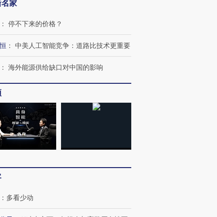
新名家
：
停不下来的价格？
恒
：
中美人工智能竞争：道路比技术更重要
：
海外能源供给缺口对中国的影响
频
客
OX的吸金
马航飞行员跨国走私7万
视线｜被称为“蟑螂”的印
让中产们甘
粒摇头丸 尿检体内含3种
度Z世代 用街头抗争将教
秘鲁纳斯
：
多看少动
”？
毒品
育部长拱下台
13人遇难