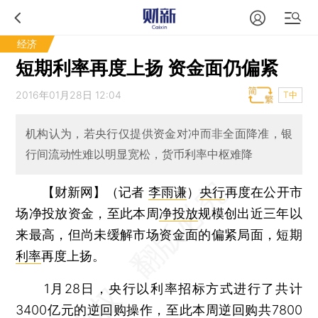
经济
短期利率再度上扬 资金面仍偏紧
2016年01月28日 12:04
T中
机构认为，若央行仅提供资金对冲而非全面降准，银
行间流动性难以明显宽松，货币利率中枢难降
【财新网】（记者
李雨谦
）
央行
再度在公开市
场净投放资金，至此本周
净投放
规模创出近三年以
来最高，但尚未缓解市场资金面的偏紧局面，短期
利率
再度上扬。
1月28日，央行以利率招标方式进行了共计
3400亿元的逆回购操作，至此本周逆回购共7800