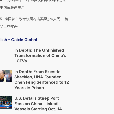
中国侨联副主席
45
泰国发生致命校园枪击案至少6人死亡 枪
父母亦被杀
lish - Caixin Global
In Depth: The Unfinished
Transformation of China’s
LGFVs
In Depth: From Skies to
Shackles, HNA Founder
Chen Feng Sentenced to 12
Years in Prison
U.S. Details Steep Port
Fees on China-Linked
Vessels Starting Oct. 14