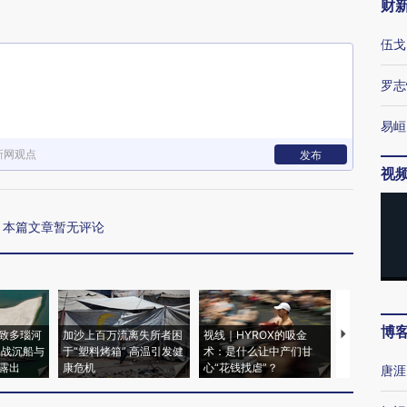
财
伍戈
罗志
易峘
新网观点
发布
视
本篇文章暂无评论
博
致多瑙河
加沙上百万流离失所者困
视线｜HYROX的吸金
马航飞行员
二战沉船与
于“塑料烤箱” 高温引发健
术：是什么让中产们甘
粒摇头丸 尿
露出
康危机
心“花钱找虐”？
毒品
唐涯