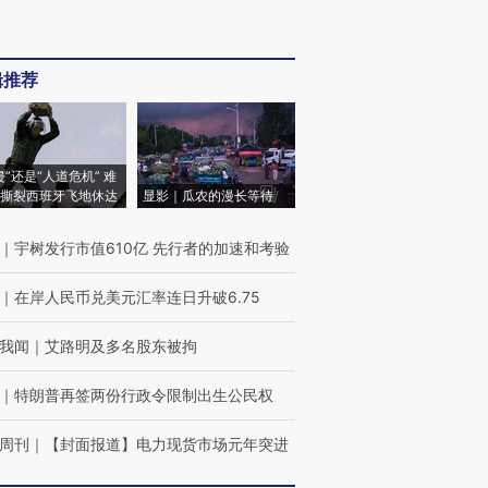
辑推荐
侵”还是“人道危机” 难
撕裂西班牙飞地休达
显影｜瓜农的漫长等待
｜
宇树发行市值610亿 先行者的加速和考验
｜
在岸人民币兑美元汇率连日升破6.75
我闻
｜
艾路明及多名股东被拘
｜
特朗普再签两份行政令限制出生公民权
周刊
｜
【封面报道】电力现货市场元年突进