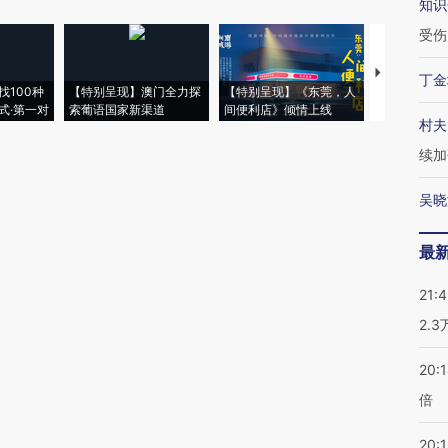
知识
受伤
【推广】走
丁金
找100种
【特别呈现】澳门全力探
【特别呈现】《东莞，人
会，让数智科
式·第一对
索葡语国家新渠道
间便利店》倾情上线
业
村夫
续加
吴晓
最
21:
2.
20:
倍
20:1