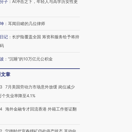
分子
：
AI冲击之下，年轻人与高学历女性更
进第四届链博
【商旅对话】华住集团
坤
：
耳闻目睹的几位律师
技“链”接产
【特别呈现】寻找100种
CFO：不靠规模取胜，华
【特别呈
有意思的生活方式·第三对
住三大增长引擎是什么？
有意思的
日记
：
长护险覆盖全国 筹资和服务给予将持
码
波
：
“沉睡”的10万亿元公积金
新文章
43
7月美国劳动力市场意外放缓 岗位减少
3万个失业率降至4.1%
14
海外金融专才回流香港 外籍工作签证翻
2
宁德时代宜春锂矿仍处停产状态 其动向