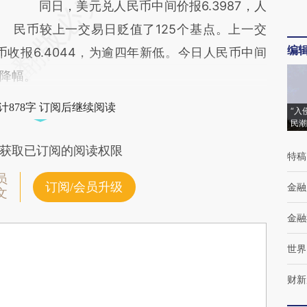
同日，美元兑人民币中间价报6.3987，人
民币较上一交易日贬值了125个基点。上一交
编
民币收报6.4044，为逾四年新低。今日人民币中间
大降幅。
计878字 订阅后继续阅读
“入
民潮
获取已订阅的阅读权限
特稿
员
订阅/会员升级
金融
文
金融
世界
财新