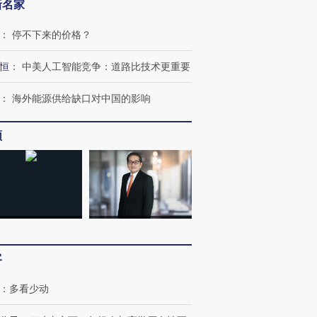
新名家
：
停不下来的价格？
恒
：
中美人工智能竞争：道路比技术更重要
：
海外能源供给缺口对中国的影响
频
客
跨国走私7万
视线｜被称为“蟑螂”的印
视线｜“入侵”还是“人道危
检体内含3种
度Z世代 用街头抗争将教
机”？难民潮撕裂西班牙
秘鲁纳斯
育部长拱下台
飞地休达
13人遇难
：
多看少动