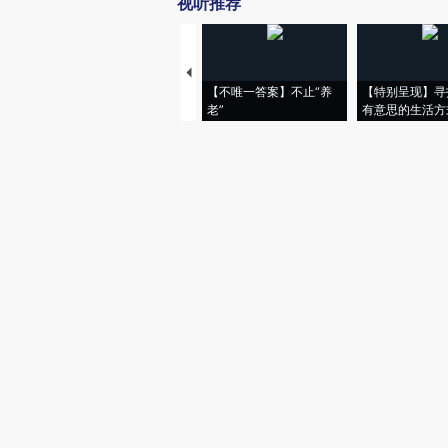
视听推荐
【不唯一答案】不止“养
【特别呈现】寻
老”
有意思的生活方