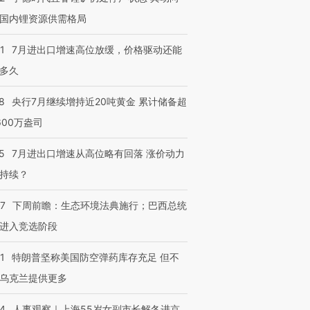
国内锂资源供需格局
1
7月进出口增速高位放缓，价格驱动还能
多久
8
央行7月继续增持近20吨黄金 累计储备超
600万盎司
5
7月进出口增速从高位略有回落 涨价动力
持续？
07
下周前瞻：生态环境法典施行；巴西总统
进入竞选阶段
1
特朗普坚称美国防空弹药库存充足 但不
乌克兰提供更多
24
人事观察｜上海55岁女副市长解冬进京