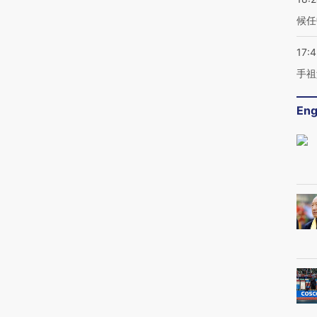
候任
17:
手祖
Eng