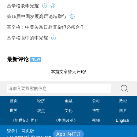
基辛格谈李光耀
第16届中国发展高层论坛举行
基辛格：中美关系日趋复杂但必须合作
基辛格眼中的李光耀
最新评论
NEW
本篇文章暂无评论!
首页
经济
金融
公司
政经
世界
观点
文化
博客
图片
《新世纪》周刊
《中国改革》
视频
English
登录
网页版
|
App 内打开