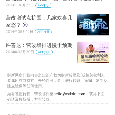
2014年06月27日
APP打开
营改增试点扩围，几家欢喜几
家愁？
2014年05月12日
APP打开
许善达：营改增推进慢于预期
2014年03月30日
APP打开
财新网所刊载内容之知识产权为财新传媒及/或相关权利人
专属所有或持有。未经许可，禁止进行转载、摘编、复制及
建立镜像等任何使用。
如有意愿转载，请发邮件至
hello@caixin.com
，获得书面
确认及授权后，方可转载。