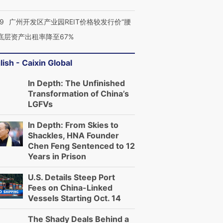
29
广州开发区产业园REIT价格较发行价“腰
 底层资产出租率降至67%
lish - Caixin Global
In Depth: The Unfinished
Transformation of China’s
LGFVs
In Depth: From Skies to
Shackles, HNA Founder
Chen Feng Sentenced to 12
Years in Prison
U.S. Details Steep Port
Fees on China-Linked
Vessels Starting Oct. 14
The Shady Deals Behind a