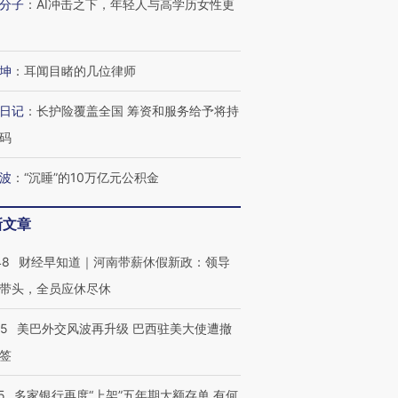
分子
：
AI冲击之下，年轻人与高学历女性更
坤
：
耳闻目睹的几位律师
日记
：
长护险覆盖全国 筹资和服务给予将持
码
波
：
“沉睡”的10万亿元公积金
新文章
48
财经早知道｜河南带薪休假新政：领导
带头，全员应休尽休
05
美巴外交风波再升级 巴西驻美大使遭撤
签
5
多家银行再度“上架”五年期大额存单 有何