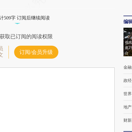
计509字 订阅后继续阅读
编
获取已订阅的阅读权限
视线
度Z
员
订阅/会员升级
台
文
金融
政经
世界
地产
财新