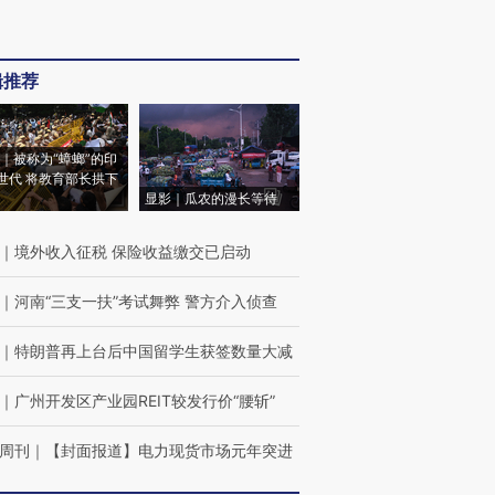
辑推荐
｜被称为“蟑螂”的印
世代 将教育部长拱下
显影｜瓜农的漫长等待
｜
境外收入征税 保险收益缴交已启动
｜
河南“三支一扶”考试舞弊 警方介入侦查
｜
特朗普再上台后中国留学生获签数量大减
｜
广州开发区产业园REIT较发行价“腰斩”
周刊
｜
【封面报道】电力现货市场元年突进