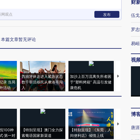
财
新网观点
发布
伍戈
罗志
本篇文章暂无评论
易峘
视
西班牙休达进入紧急状态
加沙上百万流离失所者困
马航飞行员
纪录 当局
数千非法移民从摩洛哥闯
于“塑料烤箱” 高温引发健
粒摇头丸 尿
外活动
入
康危机
毒品
博
【推广】走
唐涯
找100种
【特别呈现】澳门全力探
【特别呈现】《东莞，人
会，让数智科
式·第一对
索葡语国家新渠道
间便利店》倾情上线
业