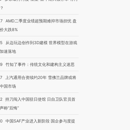
？
37
AMD二季度业绩超预期难抑市场担忧 盘
价大跌8%
25
从边玩边创作到3D建模 世界模型在游戏
加速落地
09
竹知了事件：传统文化和建构主义迷思
47
上汽通用合资续约20年 雪佛兰品牌或将
中国市场
42
持刀闯入中国驻日使馆 日自卫队官员首
声称“后悔”
30
中国SAF产业进入新阶段 国企参与度提