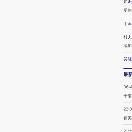
知识
受伤
丁金
村夫
续加
吴晓
最
06:
干部
22:
销美
21:1