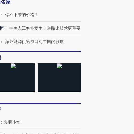
新名家
：
停不下来的价格？
恒
：
中美人工智能竞争：道路比技术更重要
：
海外能源供给缺口对中国的影响
频
跨国走私7万
视线｜HY
检体内含3种
泽连斯基密集出访美英 索
秘鲁纳斯卡观光飞机坠毁
术：是什
要防空导弹“救急”
13人遇难
心“花钱找
客
进第四届链博
【商旅对话】华住集团
：
多看少动
技“链”接产
【特别呈现】寻找100种
CFO：不靠规模取胜，华
【特别呈
有意思的生活方式·第三对
住三大增长引擎是什么？
有意思的