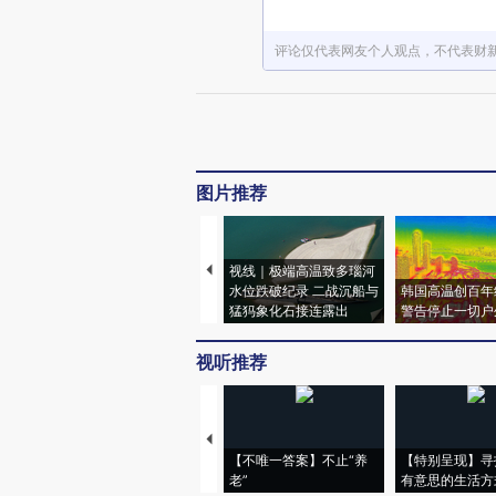
评论仅代表网友个人观点，不代表财
图片推荐
视线｜极端高温致多瑙河
水位跌破纪录 二战沉船与
韩国高温创百年
猛犸象化石接连露出
警告停止一切户
视听推荐
【不唯一答案】不止“养
【特别呈现】寻
老”
有意思的生活方