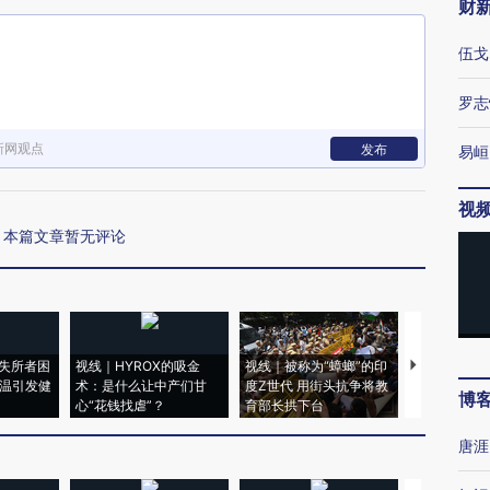
财
伍戈
罗志
新网观点
发布
易峘
视
本篇文章暂无评论
失所者困
视线｜HYROX的吸金
视线｜被称为“蟑螂”的印
视线｜“入侵
高温引发健
术：是什么让中产们甘
度Z世代 用街头抗争将教
机”？难民潮
博
心“花钱找虐”？
育部长拱下台
飞地休达
唐涯