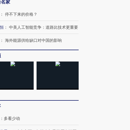
新名家
：
停不下来的价格？
恒
：
中美人工智能竞争：道路比技术更重要
：
海外能源供给缺口对中国的影响
频
”还是“人道危
湖北宜昌局部短时降雨
哈尔滨遭遇短时极端强降
撕裂西班牙
128毫米 紧急转移近
雨 3小时累计雨量超80毫
秘鲁纳斯
客
4000人
米
13人遇难
：
多看少动