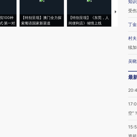
知识
受伤
【推广】走
找100种
【特别呈现】澳门全力探
【特别呈现】《东莞，人
会，让数智科
式·第一对
索葡语国家新渠道
间便利店》倾情上线
业
丁金
村夫
续加
吴晓
最
20:
17:
空”
15:
资超