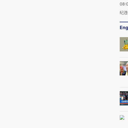
08:
纪违
Eng