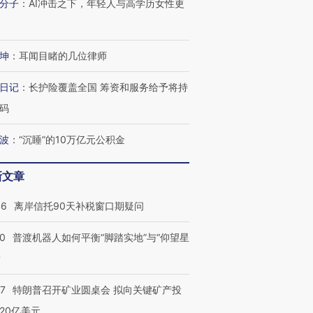
分子
：
AI冲击之下，年轻人与高学历女性更
进第四届链博
【商旅对话】华住集团
技“链”接产
【特别呈现】寻找100种
CFO：不靠规模取胜，华
【特别呈
有意思的生活方式·第三对
住三大增长引擎是什么？
有意思的
坤
：
耳闻目睹的几位律师
日记
：
长护险覆盖全国 筹资和服务给予将持
码
波
：
“沉睡”的10万亿元公积金
新文章
46
离岸信托90天补税窗口期疑问
00
普渡机器人如何平衡“脚踏实地”与“仰望星
？
57
特朗普召开矿业圆桌会 拟向关键矿产投
20亿美元