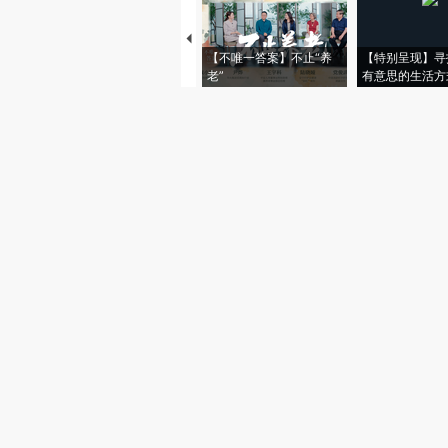
【不唯一答案】不止“养
【特别呈现】寻
老”
有意思的生活方