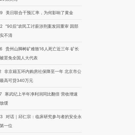
09
美日联合干预汇率，为何影响了黄金
32
“90后”农民工讨薪涉刑案发回重审 因部
实不清
36
贵州山脚树矿难致16人死亡近三年 矿长
被罢免全国人大代表
2
非京籍五环内购房社保降至一年 北京市公
最高可贷340万元
7
寒武纪上半年净利润同比翻倍 营收增速
放缓
53
对话｜邱仁宗：临床研究参与者的安全永
第一位