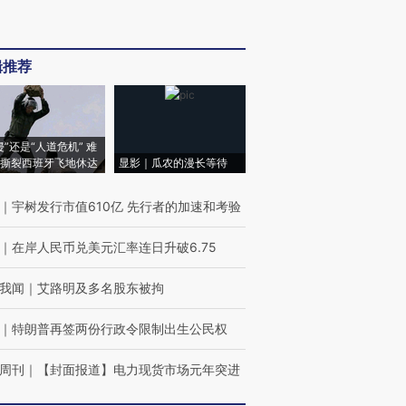
辑推荐
侵”还是“人道危机” 难
撕裂西班牙飞地休达
显影｜瓜农的漫长等待
｜
宇树发行市值610亿 先行者的加速和考验
｜
在岸人民币兑美元汇率连日升破6.75
我闻
｜
艾路明及多名股东被拘
｜
特朗普再签两份行政令限制出生公民权
周刊
｜
【封面报道】电力现货市场元年突进