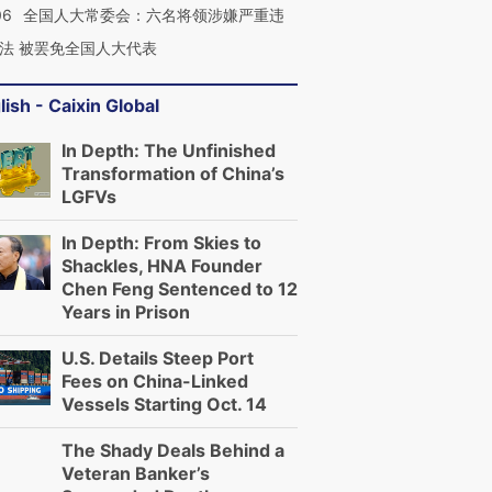
06
全国人大常委会：六名将领涉嫌严重违
法 被罢免全国人大代表
lish - Caixin Global
In Depth: The Unfinished
Transformation of China’s
LGFVs
In Depth: From Skies to
Shackles, HNA Founder
Chen Feng Sentenced to 12
Years in Prison
U.S. Details Steep Port
Fees on China-Linked
Vessels Starting Oct. 14
The Shady Deals Behind a
Veteran Banker’s