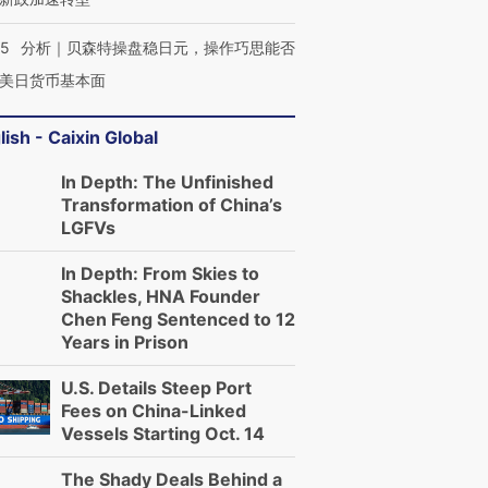
05
分析｜贝森特操盘稳日元，操作巧思能否
美日货币基本面
lish - Caixin Global
In Depth: The Unfinished
Transformation of China’s
LGFVs
In Depth: From Skies to
Shackles, HNA Founder
Chen Feng Sentenced to 12
Years in Prison
U.S. Details Steep Port
Fees on China-Linked
Vessels Starting Oct. 14
The Shady Deals Behind a