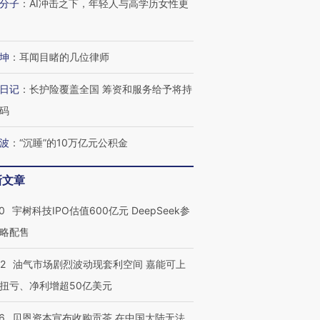
分子
：
AI冲击之下，年轻人与高学历女性更
”？
毒品
育部长拱下台
13人遇难
坤
：
耳闻目睹的几位律师
日记
：
长护险覆盖全国 筹资和服务给予将持
进第四届链博
【商旅对话】华住集团
技“链”接产
【特别呈现】寻找100种
CFO：不靠规模取胜，华
【特别呈
码
有意思的生活方式·第三对
住三大增长引擎是什么？
有意思的
波
：
“沉睡”的10万亿元公积金
新文章
0
宇树科技IPO估值600亿元 DeepSeek参
略配售
22
油气市场剧烈波动现套利空间 嘉能可上
扭亏、净利增超50亿美元
6
贝恩资本宣布收购贡茶 在中国大陆无法