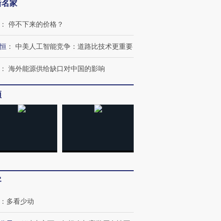
新名家
：
停不下来的价格？
恒
：
中美人工智能竞争：道路比技术更重要
：
海外能源供给缺口对中国的影响
频
客
：
多看少动
OX的吸金
马航飞行员跨国走私7万
视线｜被称为“蟑螂”的印
让中产们甘
粒摇头丸 尿检体内含3种
度Z世代 用街头抗争将教
秘鲁纳斯