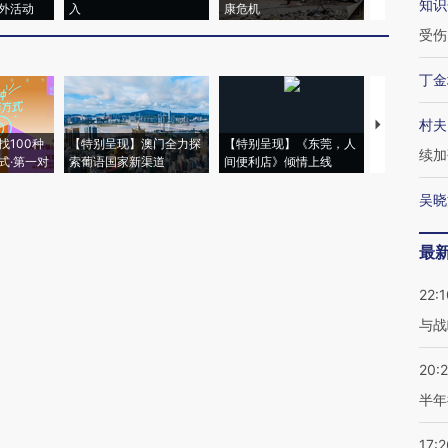
知识
外活动
入
康危机
心“花钱找虐
受伤
丁金
村夫
【推广】走
找100种
【特别呈现】澳门全力探
【特别呈现】《东莞，人
会，让数智科
续加
式·第一对
索葡语国家新渠道
间便利店》倾情上线
业
吴晓
最
22:1
与战
20:
半年
17:2