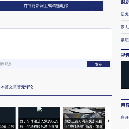
财
订阅财新网主编精选电邮
伍戈
罗志
易峘
视
新网观点
发布
本篇文章暂无评论
博
唐涯
西班牙休达进入紧急状态
加沙上百万流离失所者困
视线｜HYR
纪录 当局
数千非法移民从摩洛哥闯
于“塑料烤箱” 高温引发健
术：是什么