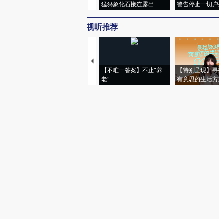
猛犸象化石接连露出
警告停止一切户
视听推荐
【不唯一答案】不止“养
【特别呈现】寻
老”
有意思的生活方