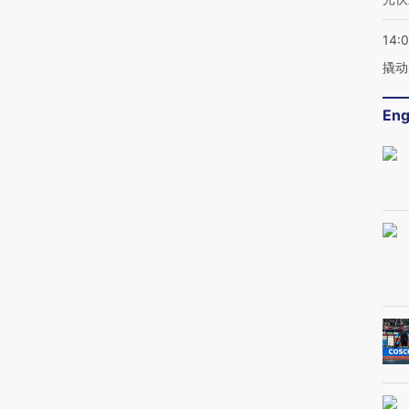
14:
撬动
Eng