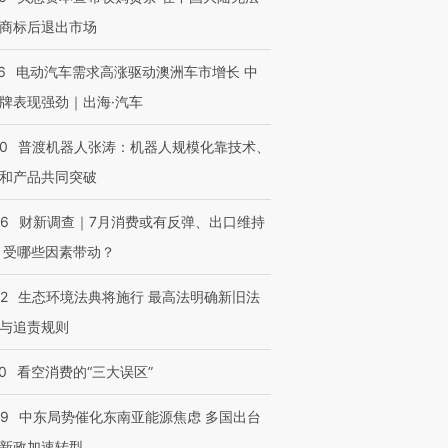
商标后退出市场
6
电动汽车需求高涨驱动澳洲车市增长 中
牌表现强劲｜出海·汽车
00
普渡机器人张涛：机器人规模化靠技术、
和产品共同突破
56
财新调查｜7月消费或有反弹、出口维持
 受哪些因素带动？
42
生态环境法典将施行 最高法明确新旧法
与追责规则
0
看空消费的“三大误区”
59
中东局势催化东南亚能源焦虑 多国出台
新政加速转型