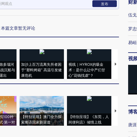
财
新网观点
发布
伍戈
本篇文章暂无评论
罗志
易峘
视
致多瑙河
加沙上百万流离失所者困
视线｜HYROX的吸金
马航飞行员
二战沉船与
于“塑料烤箱” 高温引发健
术：是什么让中产们甘
粒摇头丸 尿
露出
康危机
心“花钱找虐”？
毒品
博
【推广】走
找100种
【特别呈现】澳门全力探
【特别呈现】《东莞，人
会，让数智科
式·第一对
索葡语国家新渠道
间便利店》倾情上线
业
唐涯