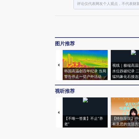
评论仅代表网友个人观点，不代表财
图片推荐
视线｜极端高温
韩国高温创百年纪录 当局
水位跌破纪录 
警告停止一切户外活动
猛犸象化石接连
视听推荐
【不唯一答案】不止“养
【特别呈现】寻
老”
有意思的生活方