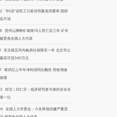
32
“90后”农民工讨薪涉刑案发回重审 因部
实不清
36
贵州山脚树矿难致16人死亡近三年 矿长
被罢免全国人大代表
2
非京籍五环内购房社保降至一年 北京市公
最高可贷340万元
7
寒武纪上半年净利润同比翻倍 营收增速
放缓
53
对话｜邱仁宗：临床研究参与者的安全永
第一位
06
全国人大常委会：六名将领涉嫌严重违
法 被罢免全国人大代表