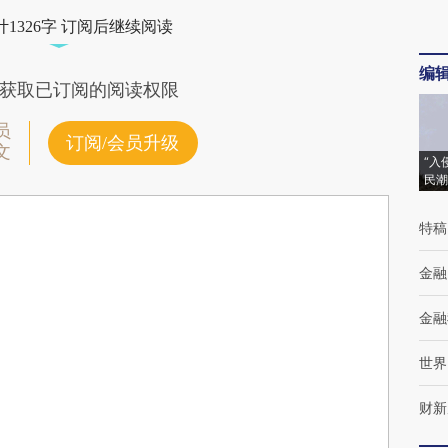
1326字 订阅后继续阅读
编
获取已订阅的阅读权限
员
订阅/会员升级
文
“入
民潮
特稿
金融
金融
世界
财新