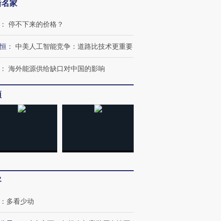
新名家
：
停不下来的价格？
恒
：
中美人工智能竞争：道路比技术更重要
：
海外能源供给缺口对中国的影响
频
跨国走私7万
视线｜被称为“蟑螂”的印
视线｜“入侵”还是“人道危
检体内含3种
度Z世代 用街头抗争将教
机”？难民潮撕裂西班牙
秘鲁纳斯
育部长拱下台
飞地休达
13人遇难
客
进第四届链博
【商旅对话】华住集团
技“链”接产
【特别呈现】寻找100种
CFO：不靠规模取胜，华
【特别呈
有意思的生活方式·第三对
住三大增长引擎是什么？
有意思的
：
多看少动