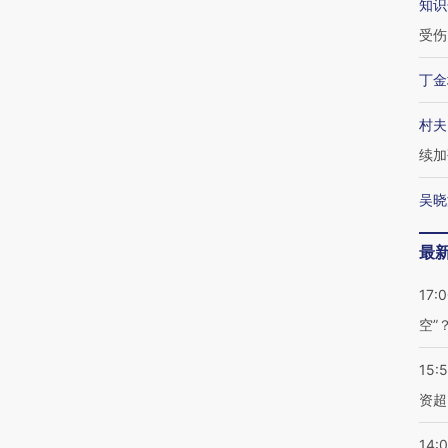
知识
受伤
丁金
村夫
续加
吴晓
最
17:
空”
15:
资超
14: