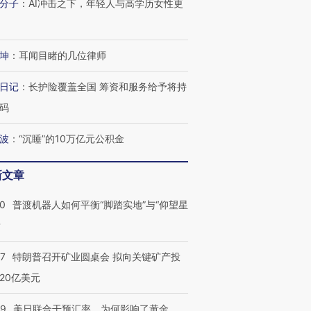
分子
：
AI冲击之下，年轻人与高学历女性更
坤
：
耳闻目睹的几位律师
日记
：
长护险覆盖全国 筹资和服务给予将持
码
波
：
“沉睡”的10万亿元公积金
新文章
00
普渡机器人如何平衡“脚踏实地”与“仰望星
？
57
特朗普召开矿业圆桌会 拟向关键矿产投
20亿美元
09
美日联合干预汇率，为何影响了黄金