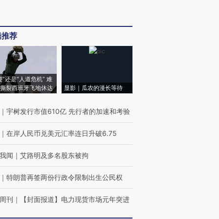
辑推荐
侵”还是“人道危机” 难
撕裂西班牙飞地休达
显影｜瓜农的漫长等待
｜
宇树发行市值610亿 先行者的加速和考验
｜
在岸人民币兑美元汇率连日升破6.75
我闻
｜
艾路明及多名股东被拘
｜
特朗普再签两份行政令限制出生公民权
周刊
｜
【封面报道】电力现货市场元年突进