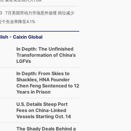
43
7月美国劳动力市场意外放缓 岗位减少
3万个失业率降至4.1%
lish - Caixin Global
In Depth: The Unfinished
Transformation of China’s
LGFVs
In Depth: From Skies to
Shackles, HNA Founder
Chen Feng Sentenced to 12
Years in Prison
U.S. Details Steep Port
Fees on China-Linked
Vessels Starting Oct. 14
The Shady Deals Behind a