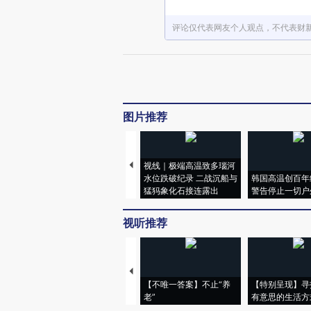
评论仅代表网友个人观点，不代表财
图片推荐
视线｜极端高温致多瑙河
水位跌破纪录 二战沉船与
韩国高温创百年
猛犸象化石接连露出
警告停止一切户
视听推荐
【不唯一答案】不止“养
【特别呈现】寻
老”
有意思的生活方