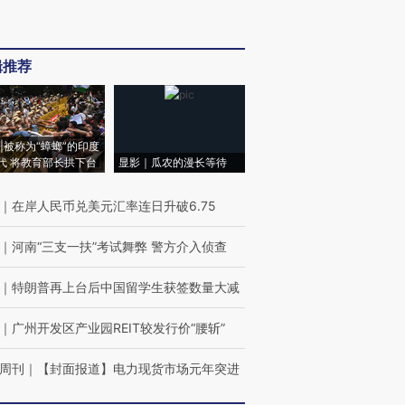
辑推荐
|被称为“蟑螂”的印度
代 将教育部长拱下台
显影｜瓜农的漫长等待
｜
在岸人民币兑美元汇率连日升破6.75
｜
河南“三支一扶”考试舞弊 警方介入侦查
｜
特朗普再上台后中国留学生获签数量大减
｜
广州开发区产业园REIT较发行价“腰斩”
周刊
｜
【封面报道】电力现货市场元年突进