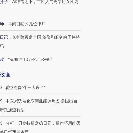
分子
：
AI冲击之下，年轻人与高学历女性更
坤
：
耳闻目睹的几位律师
日记
：
长护险覆盖全国 筹资和服务给予将持
码
波
：
“沉睡”的10万亿元公积金
新文章
0
看空消费的“三大误区”
59
中东局势催化东南亚能源焦虑 多国出台
新政加速转型
05
分析｜贝森特操盘稳日元，操作巧思能否
美日货币基本面