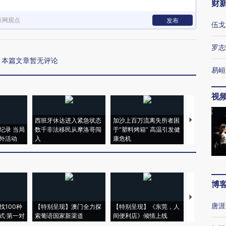
财
新网观点
发布
伍戈
罗志
本篇文章暂无评论
易峘
视
西班牙休达进入紧急状态
加沙上百万流离失所者困
马航飞行员
纪录 当局
数千非法移民从摩洛哥闯
于“塑料烤箱” 高温引发健
粒摇头丸 尿
外活动
入
康危机
毒品
博
【推广】走
唐涯
找100种
【特别呈现】澳门全力探
【特别呈现】《东莞，人
会，让数智科
式·第一对
索葡语国家新渠道
间便利店》倾情上线
业