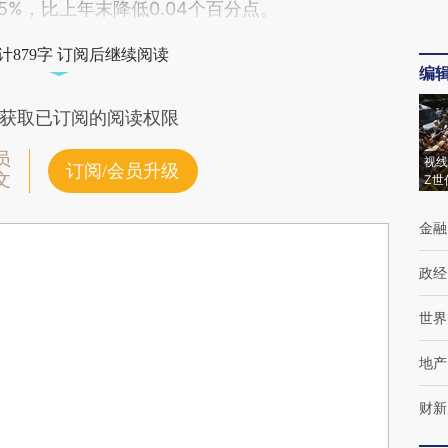
05%，比上年末降低0.04个百分点。
计879字 订阅后继续阅读
编
获取已订阅的阅读权限
员
视线
订阅/会员升级
文
Z世
金融
政经
世界
地产
财新