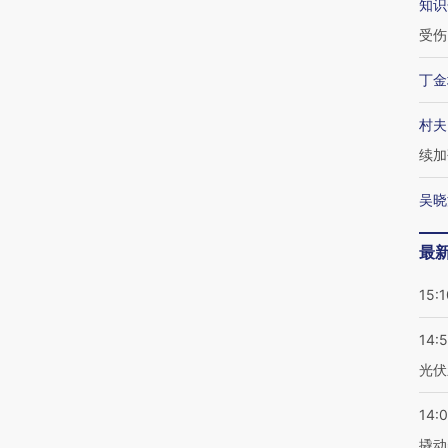
知识
受伤
丁金
村夫
续加
吴晓
最
15:1
14:
光伏
14:
撬动