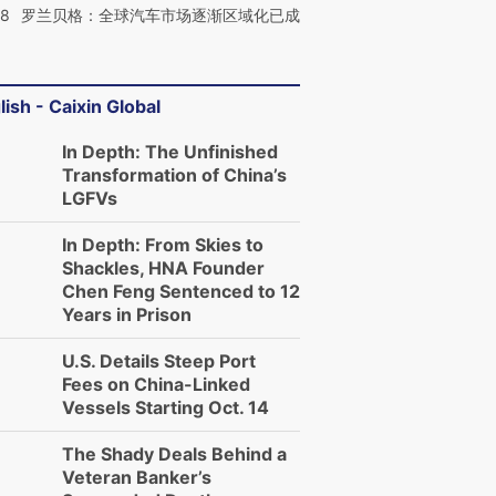
58
罗兰贝格：全球汽车市场逐渐区域化已成
lish - Caixin Global
In Depth: The Unfinished
Transformation of China’s
LGFVs
In Depth: From Skies to
Shackles, HNA Founder
Chen Feng Sentenced to 12
Years in Prison
U.S. Details Steep Port
Fees on China-Linked
Vessels Starting Oct. 14
The Shady Deals Behind a
Veteran Banker’s