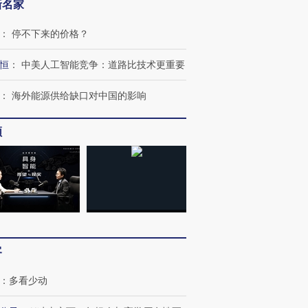
新名家
：
停不下来的价格？
恒
：
中美人工智能竞争：道路比技术更重要
：
海外能源供给缺口对中国的影响
频
跨国走私7万
视线｜HYROX的吸金
视线｜被
检体内含3种
术：是什么让中产们甘
泽连斯基密集出访美英 索
度Z世代
心“花钱找虐”？
要防空导弹“救急”
育部长拱
客
进第四届链博
【商旅对话】华住集团
：
多看少动
技“链”接产
【特别呈现】寻找100种
CFO：不靠规模取胜，华
【特别呈
有意思的生活方式·第三对
住三大增长引擎是什么？
有意思的