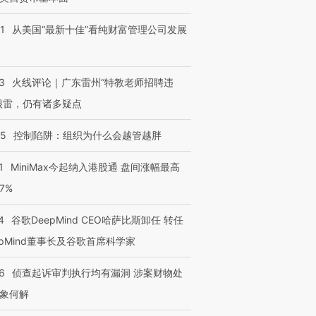
1
从美国“最新十佳”看纯财富管理公司发展
3
火线评论｜广东雷州“特教老师招聘违
很雷，仍有诸多疑点
05
控制陷阱：组织为什么会越管越胖
1
MiniMax今起纳入港股通 盘间涨幅最高
77%
4
谷歌DeepMind CEO哈萨比斯卸任 转任
epMind董事长及谷歌首席科学家
6
侦查起诉审判执行均有漏洞 涉案财物处
象何解