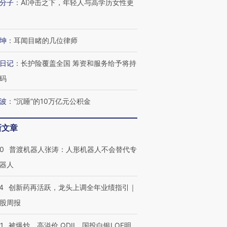
分子
：
AI冲击之下，年轻人与高学历女性更
坤
：
耳闻目睹的几位律师
日记
：
长护险覆盖全国 筹资和服务给予将持
码
波
：
“沉睡”的10万亿元公积金
新文章
00
普渡机器人张涛：人形机器人不会替代专
器人
4
创新药再活跃，龙头上调全年业绩指引｜
股周报
1
被爆炒、高溢价 QDII、国投白银LOF明