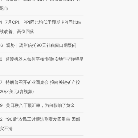
退市
4
7月CPI、PPI同比均低于预期 PPI同比结
续改善、高位回落
46
观势｜离岸信托90天补税窗口期疑问
00
普渡机器人如何平衡“脚踏实地”与“仰望星
？
57
特朗普召开矿业圆桌会 拟向关键矿产投
20亿美元(含视频)
09
美日联合干预汇率，为何影响了黄金
32
“90后”农民工讨薪涉刑案发回重审 因部
实不清