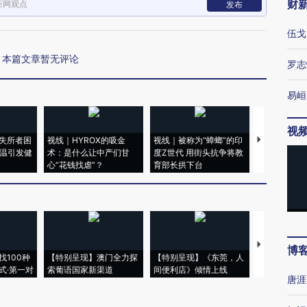
财
新网观点
发布
伍戈
本篇文章暂无评论
罗志
易峘
视
失所者困
视线｜HYROX的吸金
视线｜被称为“蟑螂”的印
视线｜“入侵
高温引发健
术：是什么让中产们甘
度Z世代 用街头抗争将教
机”？难民潮
心“花钱找虐”？
育部长拱下台
飞地休达
【推广】走
博
找100种
【特别呈现】澳门全力探
【特别呈现】《东莞，人
会，让数智科
式·第一对
索葡语国家新渠道
间便利店》倾情上线
业
唐涯