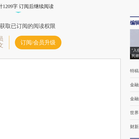
1209字 订阅后继续阅读
编
获取已订阅的阅读权限
员
订阅/会员升级
文
“入
民潮
特稿
金融
金融
世界
财新