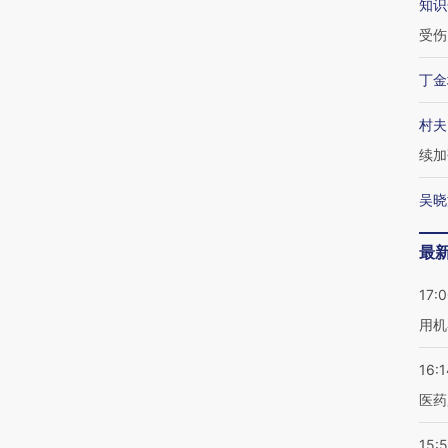
知识
受伤
丁金
村夫
续加
吴晓
最
17:
用机
16:1
医药
15:5