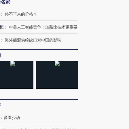
新名家
：
停不下来的价格？
恒
：
中美人工智能竞争：道路比技术更重要
：
海外能源供给缺口对中国的影响
频
”还是“人道危
湖北宜昌局部短时降雨
哈尔滨遭遇短时极端强降
撕裂西班牙
128毫米 紧急转移近
雨 3小时累计雨量超80毫
秘鲁纳斯
4000人
米
13人遇难
进第四届链博
【商旅对话】华住集团
客
技“链”接产
【特别呈现】寻找100种
CFO：不靠规模取胜，华
【特别呈
有意思的生活方式·第三对
住三大增长引擎是什么？
有意思的
：
多看少动