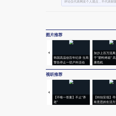
评论仅代表网友个人观点，不代表财
图片推荐
加沙上百万流离
韩国高温创百年纪录 当局
于“塑料烤箱” 
警告停止一切户外活动
康危机
视听推荐
【不唯一答案】不止“养
【特别呈现】寻
老”
有意思的生活方