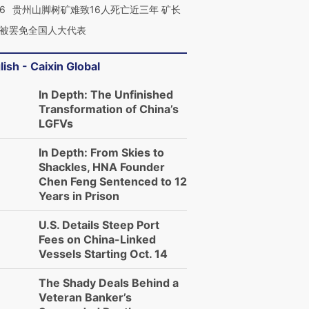
36
贵州山脚树矿难致16人死亡近三年 矿长
被罢免全国人大代表
lish - Caixin Global
In Depth: The Unfinished
Transformation of China’s
LGFVs
In Depth: From Skies to
Shackles, HNA Founder
Chen Feng Sentenced to 12
Years in Prison
U.S. Details Steep Port
Fees on China-Linked
Vessels Starting Oct. 14
The Shady Deals Behind a
Veteran Banker’s