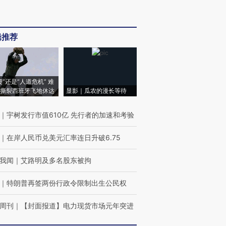
辑推荐
侵”还是“人道危机” 难
撕裂西班牙飞地休达
显影｜瓜农的漫长等待
｜
宇树发行市值610亿 先行者的加速和考验
｜
在岸人民币兑美元汇率连日升破6.75
我闻
｜
艾路明及多名股东被拘
｜
特朗普再签两份行政令限制出生公民权
周刊
｜
【封面报道】电力现货市场元年突进