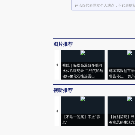
评论仅代表网友个人观点，不代表财
图片推荐
视线｜极端高温致多瑙河
水位跌破纪录 二战沉船与
韩国高温创百年
猛犸象化石接连露出
警告停止一切户
视听推荐
【不唯一答案】不止“养
【特别呈现】寻
老”
有意思的生活方