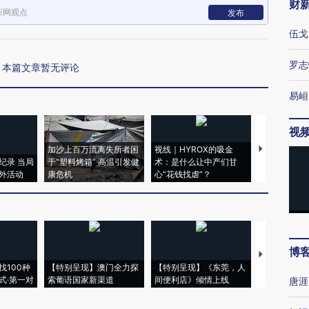
财
新网观点
发布
伍戈
罗志
本篇文章暂无评论
易峘
视
加沙上百万流离失所者困
视线｜HYROX的吸金
马航飞行员
纪录 当局
于“塑料烤箱” 高温引发健
术：是什么让中产们甘
粒摇头丸 尿
外活动
康危机
心“花钱找虐”？
毒品
博
【推广】走
找100种
【特别呈现】澳门全力探
【特别呈现】《东莞，人
会，让数智科
式·第一对
索葡语国家新渠道
间便利店》倾情上线
业
唐涯