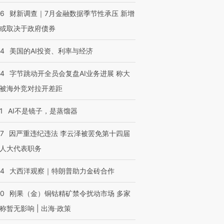
46
财新调查｜7月金融数据季节性承压 新增
或取决于政府债券
44
美国的AI投资、利率与经济
44
字节跳动开全员会复盘AI业务进展 称大
被海外竞对拉开差距
1
AI不是镜子，是蒸馏器
07
因严重违纪违法 李云泽被罢免第十四届
人大代表职务
44
大西洋观察｜特朗普助力金砖合作
40
刚果（金）铜钴精矿禁令扰动市场 多家
称暂无影响 | 出海·政策