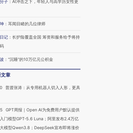
分子
：
AI冲击之下，年轻人与高学历女性更
坤
：
耳闻目睹的几位律师
日记
：
长护险覆盖全国 筹资和服务给予将持
码
波
：
“沉睡”的10万亿元公积金
新文章
00
普渡张涛：从专用机器人切入人形，更具
55
GPT周报｜Open AI为免费用户默认提供
入门模型GPT-5.6 Luna；阿里发布2.4万亿
大模型Qwen3.8；DeepSeek宣布即将涨价