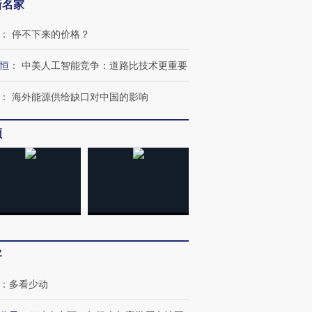
新名家
：
停不下来的价格？
恒
：
中美人工智能竞争：道路比技术更重要
：
海外能源供给缺口对中国的影响
频
跨国走私7万
视线｜被称为“蟑螂”的印
视线｜“入侵”还是“人道危
检体内含3种
度Z世代 用街头抗争将教
机”？难民潮撕裂西班牙
秘鲁纳斯
育部长拱下台
飞地休达
13人遇难
客
进第四届链博
【商旅对话】华住集团
技“链”接产
【特别呈现】寻找100种
CFO：不靠规模取胜，华
【特别呈
有意思的生活方式·第三对
住三大增长引擎是什么？
有意思的
：
多看少动