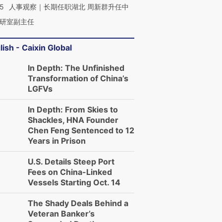
25
人事观察｜长期任职湖北 周新群升任中
研室副主任
lish - Caixin Global
In Depth: The Unfinished
Transformation of China’s
LGFVs
In Depth: From Skies to
Shackles, HNA Founder
Chen Feng Sentenced to 12
Years in Prison
U.S. Details Steep Port
Fees on China-Linked
Vessels Starting Oct. 14
The Shady Deals Behind a
Veteran Banker’s