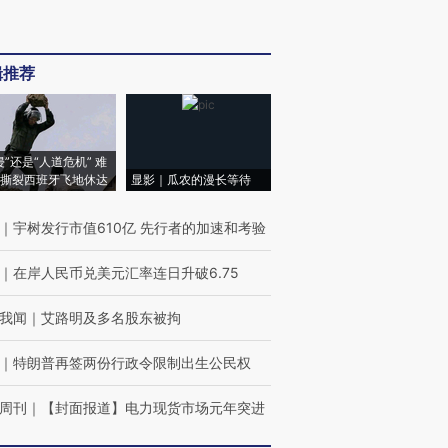
辑推荐
侵”还是“人道危机” 难
撕裂西班牙飞地休达
显影｜瓜农的漫长等待
｜
宇树发行市值610亿 先行者的加速和考验
｜
在岸人民币兑美元汇率连日升破6.75
我闻
｜
艾路明及多名股东被拘
｜
特朗普再签两份行政令限制出生公民权
周刊
｜
【封面报道】电力现货市场元年突进