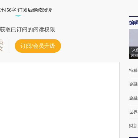
计456字 订阅后继续阅读
编
获取已订阅的阅读权限
员
订阅/会员升级
文
“入
民潮
特稿
金融
金融
世界
财新