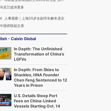
乌克兰提供更多
24
人事观察｜上海55岁女副市长解冬进京
中国侨联副主席
lish - Caixin Global
In Depth: The Unfinished
Transformation of China’s
LGFVs
In Depth: From Skies to
Shackles, HNA Founder
Chen Feng Sentenced to 12
Years in Prison
U.S. Details Steep Port
Fees on China-Linked
Vessels Starting Oct. 14