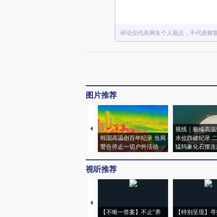
评论仅代表网友个人观点，不代表财
图片推荐
视线｜极端高温
韩国高温创百年纪录 当局
水位跌破纪录 
警告停止一切户外活动
猛犸象化石接连
视听推荐
【不唯一答案】不止“养
【特别呈现】寻