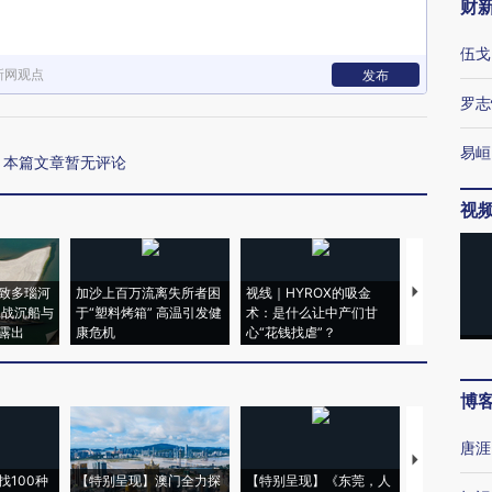
财
伍戈
新网观点
发布
罗志
易峘
本篇文章暂无评论
视
致多瑙河
加沙上百万流离失所者困
视线｜HYROX的吸金
马航飞行员
二战沉船与
于“塑料烤箱” 高温引发健
术：是什么让中产们甘
粒摇头丸 尿
露出
康危机
心“花钱找虐”？
毒品
博
唐涯
【推广】走
找100种
【特别呈现】澳门全力探
【特别呈现】《东莞，人
会，让数智科