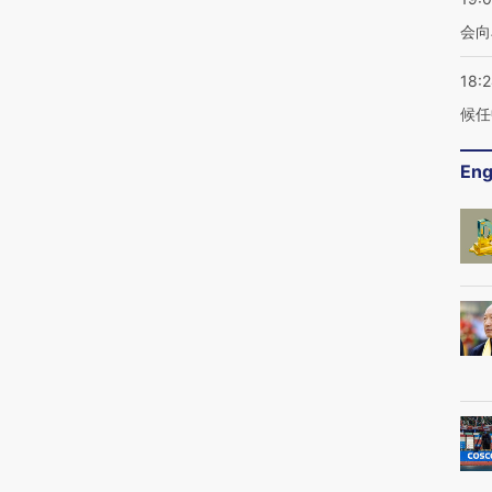
会向
18:
候任
Eng