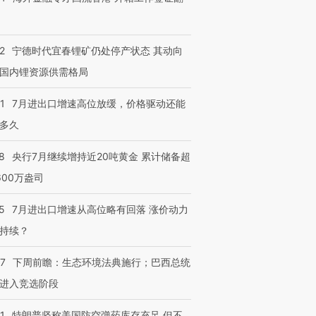
2
宁德时代宜春锂矿仍处停产状态 其动向
国内锂资源供需格局
1
7月进出口增速高位放缓，价格驱动还能
多久
8
央行7月继续增持近20吨黄金 累计储备超
600万盎司
5
7月进出口增速从高位略有回落 涨价动力
持续？
07
下周前瞻：生态环境法典施行；巴西总统
进入竞选阶段
1
特朗普坚称美国防空弹药库存充足 但不