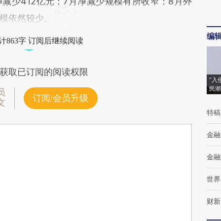
减少412亿元；7月净减少规模有所收窄；8月外
模依然较少。
编
计863字 订阅后继续阅读
获取已订阅的阅读权限
“入
民潮
员
订阅/会员升级
文
特稿
金融
金融
世界
财新