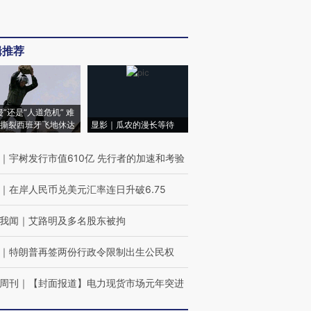
辑推荐
侵”还是“人道危机” 难
撕裂西班牙飞地休达
显影｜瓜农的漫长等待
｜
宇树发行市值610亿 先行者的加速和考验
｜
在岸人民币兑美元汇率连日升破6.75
我闻
｜
艾路明及多名股东被拘
｜
特朗普再签两份行政令限制出生公民权
周刊
｜
【封面报道】电力现货市场元年突进