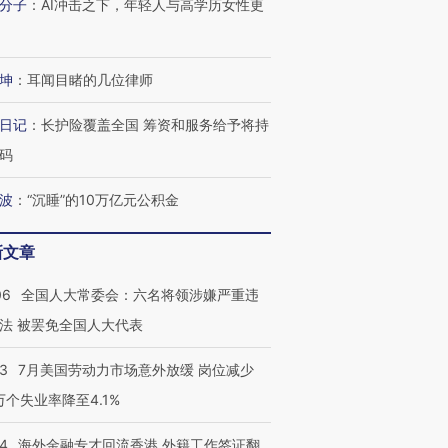
分子
：
AI冲击之下，年轻人与高学历女性更
有意思的生活方式·第三对
住三大增长引擎是什么？
有意思的
坤
：
耳闻目睹的几位律师
日记
：
长护险覆盖全国 筹资和服务给予将持
码
波
：
“沉睡”的10万亿元公积金
新文章
06
全国人大常委会：六名将领涉嫌严重违
法 被罢免全国人大代表
43
7月美国劳动力市场意外放缓 岗位减少
3万个失业率降至4.1%
14
海外金融专才回流香港 外籍工作签证翻