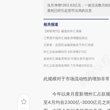
当月净增1263.62亿元，一改过去数
显然已经引起货币当局的注意
相关报道
【财新周刊】尴尬的外汇储备
三季度中国外汇储备净增额创高位
王新奎：自贸区金融突破在于外汇转移
外汇占款由降转升 8月净增273亿
金砖外汇储备库将启 中国出资不超50%
外汇占款连续负增长 7月净减245亿元
此规模对于市场流动性的增加非常
今年以来月度新增外汇占款规模一
至4月均在2300亿-3000亿元