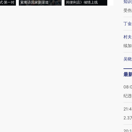
知识
式·第一对
索葡语国家新渠道
间便利店》倾情上线
业
受伤
丁金
村夫
续加
吴晓
最
08:
纪违
21:
2.
20: