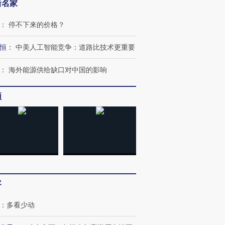
新名家
：
停不下来的价格？
恒
：
中美人工智能竞争：道路比技术更重要
：
海外能源供给缺口对中国的影响
频
跨国走私7万
视线｜被称为“蟑螂”的印
视线｜“入侵”还是“人道危
检体内含3种
度Z世代 用街头抗争将教
机”？难民潮撕裂西班牙
秘鲁纳斯
育部长拱下台
飞地休达
13人遇难
客
：
多看少动
进第四届链博
【商旅对话】华住集团
技“链”接产
【特别呈现】寻找100种
CFO：不靠规模取胜，华
【特别呈