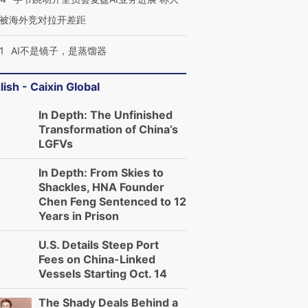
被海外竞对拉开差距
1
AI不是镜子，是蒸馏器
lish - Caixin Global
In Depth: The Unfinished
Transformation of China’s
LGFVs
In Depth: From Skies to
Shackles, HNA Founder
Chen Feng Sentenced to 12
Years in Prison
U.S. Details Steep Port
Fees on China-Linked
Vessels Starting Oct. 14
The Shady Deals Behind a