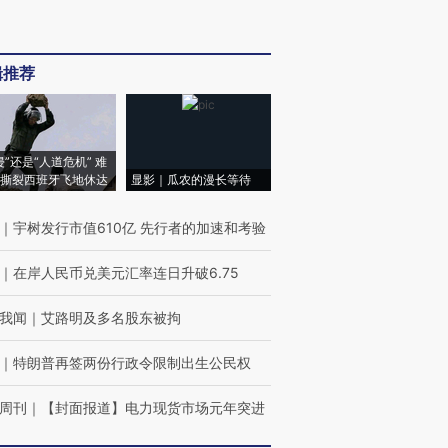
辑推荐
侵”还是“人道危机” 难
撕裂西班牙飞地休达
显影｜瓜农的漫长等待
｜
宇树发行市值610亿 先行者的加速和考验
｜
在岸人民币兑美元汇率连日升破6.75
我闻
｜
艾路明及多名股东被拘
｜
特朗普再签两份行政令限制出生公民权
周刊
｜
【封面报道】电力现货市场元年突进