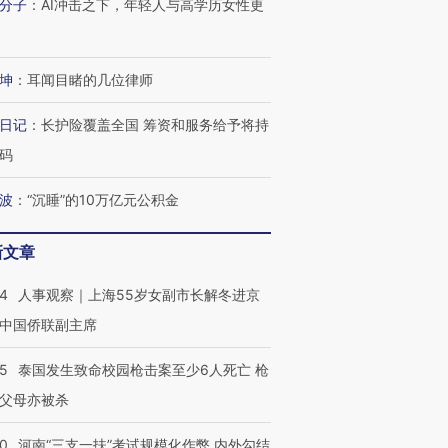
分子
：
AI冲击之下，年轻人与高学历女性更
进第四届链博
【商旅对话】华住集团
技“链”接产
【特别呈现】寻找100种
CFO：不靠规模取胜，华
【特别呈
有意思的生活方式·第三对
住三大增长引擎是什么？
有意思的
坤
：
耳闻目睹的几位律师
日记
：
长护险覆盖全国 筹资和服务给予将持
码
波
：
“沉睡”的10万亿元公积金
新文章
24
人事观察｜上海55岁女副市长解冬进京
中国侨联副主席
45
泰国发生致命校园枪击案至少6人死亡 枪
父母亦被杀
40
河南“三支一扶”考试规模化作弊 内外勾结