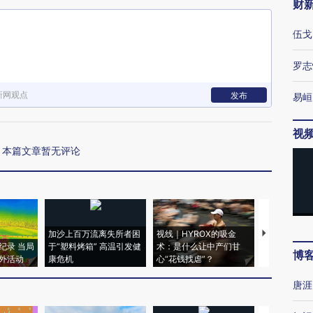
财
伍戈
罗志
新网观点
发布
易峘
视
本篇文章暂无评论
加沙上百万流离失所者困
视线｜HYROX的吸金
马航飞行员
纪录 当局
于“塑料烤箱” 高温引发健
术：是什么让中产们甘
粒摇头丸 尿
博
外活动
康危机
心“花钱找虐”？
毒品
唐涯