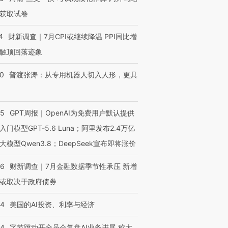
获取试卷
4
财新调查｜7月CPI或继续降温 PPI同比增
触顶回落迹象
00
普渡张涛：从专用机器人切入人形，更具
55
GPT周报｜OpenAI为免费用户默认提供
入门模型GPT-5.6 Luna；阿里发布2.4万亿
大模型Qwen3.8；DeepSeek宣布即将涨价
46
财新调查｜7月金融数据季节性承压 新增
或取决于政府债券
44
美国的AI投资、利率与经济
44
字节跳动开全员会复盘AI业务进展 称大