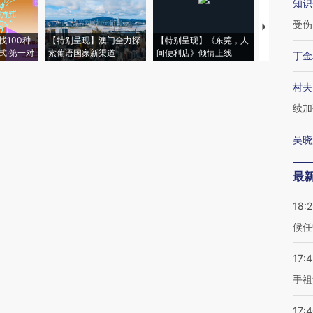
知识
受伤
【推广】走
找100种
【特别呈现】澳门全力探
【特别呈现】《东莞，人
会，让数智科
式·第一对
索葡语国家新渠道
间便利店》倾情上线
业
丁金
村夫
续加
吴晓
最
18:
候任
17:
手祖
17: