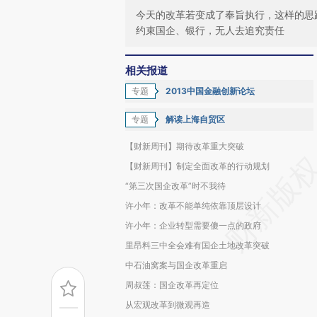
今天的改革若变成了奉旨执行，这样的思
约束国企、银行，无人去追究责任
相关报道
专题
2013中国金融创新论坛
专题
解读上海自贸区
【财新周刊】期待改革重大突破
【财新周刊】制定全面改革的行动规划
“第三次国企改革”时不我待
许小年：改革不能单纯依靠顶层设计
许小年：企业转型需要傻一点的政府
里昂料三中全会难有国企土地改革突破
中石油窝案与国企改革重启
周叔莲：国企改革再定位
从宏观改革到微观再造