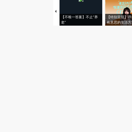
【不唯一答案】不止“养
【特别呈现】寻
老”
有意思的生活方