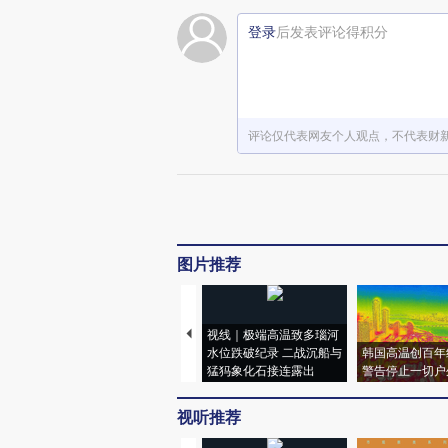
登录
后发表评论得积分
评论仅代表网友个人观点，不代表财
图片推荐
视线｜极端高温致多瑙河
水位跌破纪录 二战沉船与
韩国高温创百年
猛犸象化石接连露出
警告停止一切户
视听推荐