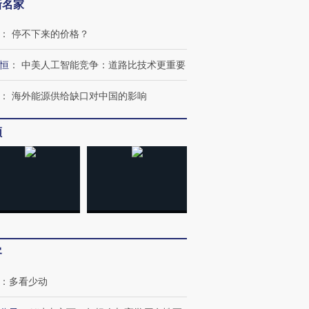
新名家
：
停不下来的价格？
恒
：
中美人工智能竞争：道路比技术更重要
：
海外能源供给缺口对中国的影响
频
跨国走私7万
视线｜被称为“蟑螂”的印
视线｜“入侵”还是“人道危
检体内含3种
度Z世代 用街头抗争将教
机”？难民潮撕裂西班牙
秘鲁纳斯
客
育部长拱下台
飞地休达
13人遇难
：
多看少动