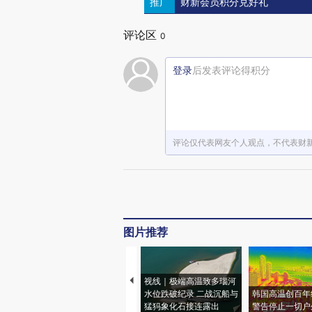
推广
财新会员积分兑好礼
评论区
0
登录
后发表评论得积分
评论仅代表网友个人观点，不代表财
图片推荐
视线｜极端高温致多瑙河
水位跌破纪录 二战沉船与
韩国高温创百年
猛犸象化石接连露出
警告停止一切户