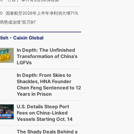
10
国泰航空2026年上半年净利润大增71%
局势成业绩“双刃剑”
lish - Caixin Global
In Depth: The Unfinished
Transformation of China’s
LGFVs
In Depth: From Skies to
Shackles, HNA Founder
Chen Feng Sentenced to 12
Years in Prison
U.S. Details Steep Port
Fees on China-Linked
Vessels Starting Oct. 14
The Shady Deals Behind a