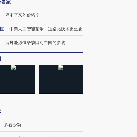
新名家
：
停不下来的价格？
恒
：
中美人工智能竞争：道路比技术更重要
：
海外能源供给缺口对中国的影响
频
客
跨国走私7万
视线｜HY
：
多看少动
检体内含3种
泽连斯基密集出访美英 索
秘鲁纳斯卡观光飞机坠毁
术：是什
要防空导弹“救急”
13人遇难
心“花钱找