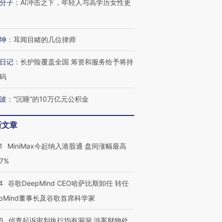
分子
：
AI冲击之下，年轻人与高学历女性更
坤
：
耳闻目睹的几位律师
进第四届链博
【商旅对话】华住集团
日记
：
长护险覆盖全国 筹资和服务给予将持
技“链”接产
【特别呈现】寻找100种
CFO：不靠规模取胜，华
【特别呈
有意思的生活方式·第三对
住三大增长引擎是什么？
有意思的
码
波
：
“沉睡”的10万亿元公积金
新文章
1
MiniMax今起纳入港股通 盘间涨幅最高
77%
4
谷歌DeepMind CEO哈萨比斯卸任 转任
epMind董事长及谷歌首席科学家
6
侦查起诉审判执行均有漏洞 涉案财物处