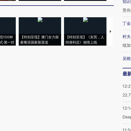
知识
受伤
丁金
【推广】走
村夫
找100种
【特别呈现】澳门全力探
【特别呈现】《东莞，人
会，让数智科
式·第一对
索葡语国家新渠道
间便利店》倾情上线
业
续加
吴晓
最
12:2
22.
12:1
De
11:5