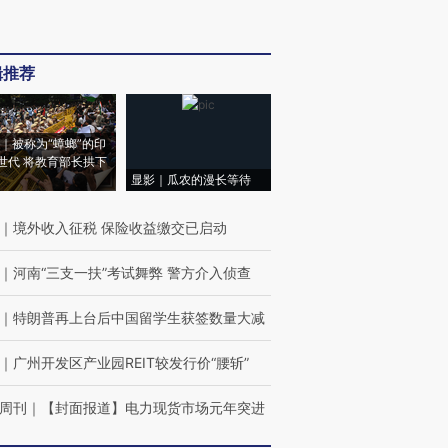
辑推荐
｜被称为“蟑螂”的印
世代 将教育部长拱下
显影｜瓜农的漫长等待
｜
境外收入征税 保险收益缴交已启动
｜
河南“三支一扶”考试舞弊 警方介入侦查
｜
特朗普再上台后中国留学生获签数量大减
｜
广州开发区产业园REIT较发行价“腰斩”
周刊
｜
【封面报道】电力现货市场元年突进