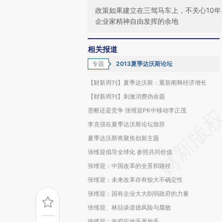
政策如果建立在三驾马车上，不关心10
企业家精神自由发挥的余地
相关报道
专题
2013夏季达沃斯论坛
【财新周刊】夏季达沃斯：重新阐释经济增长
【财新周刊】刺激消费伪命题
垄断还是竞争 张维迎PK中移动李正茂
李克强在夏季达沃斯论坛致辞
夏季达沃斯将聚焦创新主题
张维迎倡导全球化 参照共同价值
张维迎：中国改革的全景和路径
张维迎：未来改革存有较大不确定性
张维迎：国有企业大大削弱政府的力量
张维迎、林喆谈道德风险与腐败
张维迎：政府应放手再放手