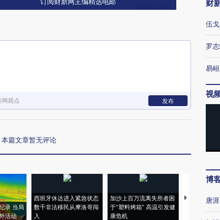
订阅财新网主编精选电邮
财
伍戈
罗志
易峘
视
新网观点
发布
本篇文章暂无评论
博
西班牙休达进入紧急状态
加沙上百万流离失所者困
马航飞行员
唐涯
纪录 当局
数千非法移民从摩洛哥闯
于“塑料烤箱” 高温引发健
粒摇头丸 尿
外活动
入
康危机
毒品