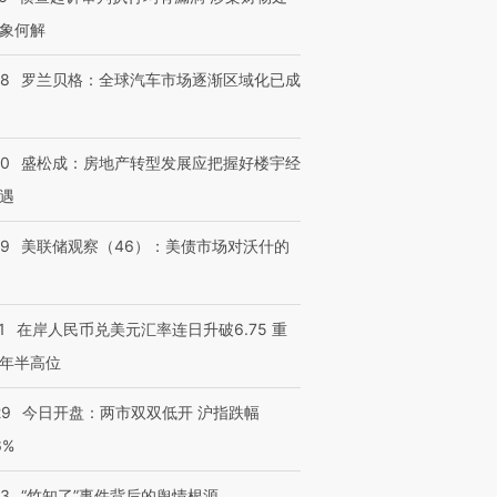
象何解
58
罗兰贝格：全球汽车市场逐渐区域化已成
50
盛松成：房地产转型发展应把握好楼宇经
遇
39
美联储观察（46）：美债市场对沃什的
1
在岸人民币兑美元汇率连日升破6.75 重
年半高位
29
今日开盘：两市双双低开 沪指跌幅
6%
13
“竹知了”事件背后的舆情根源