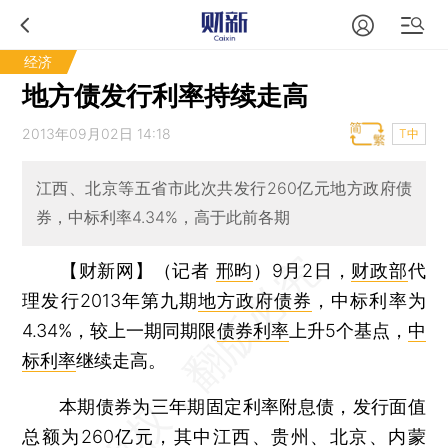
经济
地方债发行利率持续走高
2013年09月02日 14:18
T中
江西、北京等五省市此次共发行260亿元地方政府债
券，中标利率4.34%，高于此前各期
【财新网】（记者
邢昀
）
9月2日，
财政部
代
理发行2013年第九期
地方政府债券
，中标利率为
4.34%，较上一期同期限
债券利率
上升5个基点，
中
标利率
继续走高。
本期债券为三年期固定利率附息债，发行面值
总额为260亿元，其中江西、贵州、北京、内蒙