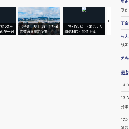
知识
受伤
【推广】走
丁金
找100种
【特别呈现】澳门全力探
【特别呈现】《东莞，人
会，让数智科
式·第一对
索葡语国家新渠道
间便利店》倾情上线
业
村夫
续加
吴晓
最
14:
13:
分事
12:
涉罪