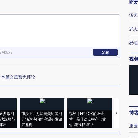
财
伍戈
罗志
易峘
新网观点
发布
视
本篇文章暂无评论
博
致多瑙河
加沙上百万流离失所者困
视线｜HYROX的吸金
马航飞行员
二战沉船与
于“塑料烤箱” 高温引发健
术：是什么让中产们甘
粒摇头丸 尿
露出
康危机
心“花钱找虐”？
毒品
唐涯