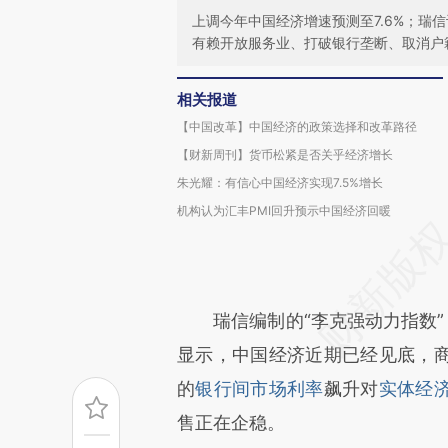
上调今年中国经济增速预测至7.6%；瑞
有赖开放服务业、打破银行垄断、取消户
相关报道
【中国改革】中国经济的政策选择和改革路径
【财新周刊】货币松紧是否关乎经济增长
朱光耀：有信心中国经济实现7.5%增长
机构认为汇丰PMI回升预示中国经济回暖
瑞信编制的“李克强动力指数”（Credit 
显示，中国经济近期已经见底，
的
银行间市场利率
飙升对
实体经
售正在企稳。