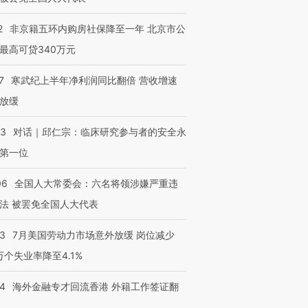
2
非京籍五环内购房社保降至一年 北京市公
最高可贷340万元
7
寒武纪上半年净利润同比翻倍 营收增速
放缓
53
对话｜邱仁宗：临床研究参与者的安全永
第一位
06
全国人大常委会：六名将领涉嫌严重违
法 被罢免全国人大代表
43
7月美国劳动力市场意外放缓 岗位减少
3万个失业率降至4.1%
14
海外金融专才回流香港 外籍工作签证翻