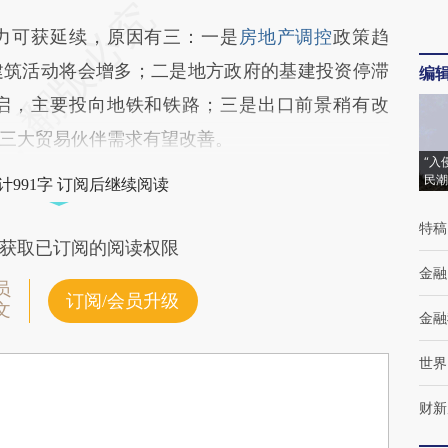
可获延续，原因有三：一是
房地产调控
政策趋
建筑活动将会增多；二是地方政府的基建投资停滞
编
启，主要投向地铁和铁路；三是出口前景稍有改
三大贸易伙伴需求有望改善。
“入
民潮
计991字 订阅后继续阅读
特稿
获取已订阅的阅读权限
金融
员
订阅/会员升级
文
金融
世界
财新