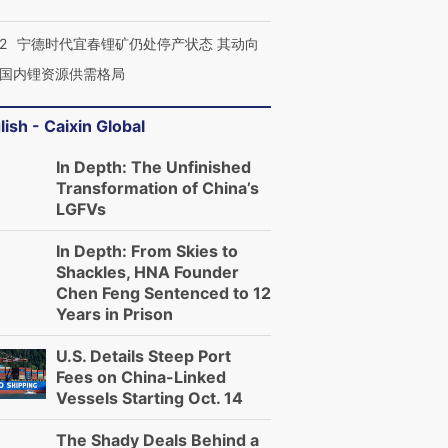
2
宁德时代宜春锂矿仍处停产状态 其动向
国内锂资源供需格局
lish - Caixin Global
In Depth: The Unfinished
Transformation of China’s
LGFVs
In Depth: From Skies to
Shackles, HNA Founder
Chen Feng Sentenced to 12
Years in Prison
U.S. Details Steep Port
Fees on China-Linked
Vessels Starting Oct. 14
The Shady Deals Behind a