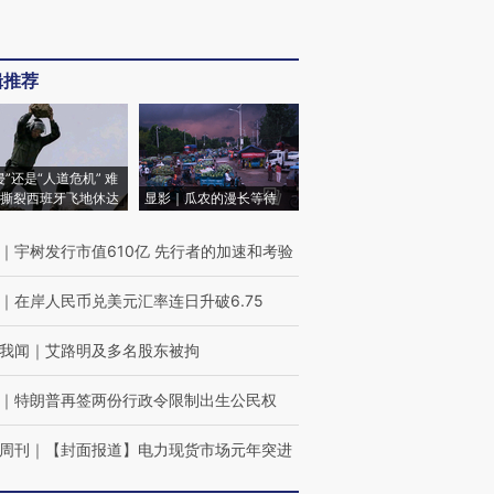
辑推荐
侵”还是“人道危机” 难
撕裂西班牙飞地休达
显影｜瓜农的漫长等待
｜
宇树发行市值610亿 先行者的加速和考验
｜
在岸人民币兑美元汇率连日升破6.75
我闻
｜
艾路明及多名股东被拘
｜
特朗普再签两份行政令限制出生公民权
周刊
｜
【封面报道】电力现货市场元年突进