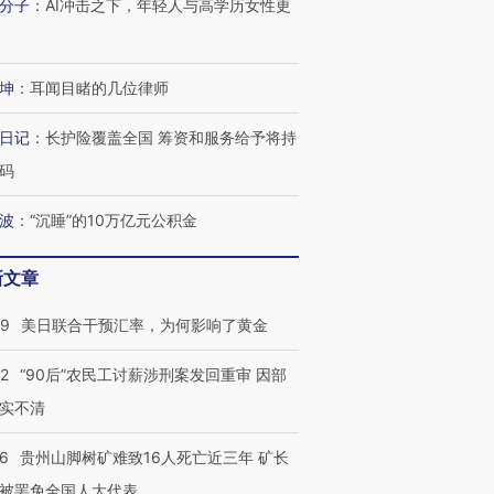
分子
：
AI冲击之下，年轻人与高学历女性更
进第四届链博
【商旅对话】华住集团
坤
：
耳闻目睹的几位律师
技“链”接产
【特别呈现】寻找100种
CFO：不靠规模取胜，华
【特别呈
有意思的生活方式·第三对
住三大增长引擎是什么？
有意思的
日记
：
长护险覆盖全国 筹资和服务给予将持
码
波
：
“沉睡”的10万亿元公积金
新文章
09
美日联合干预汇率，为何影响了黄金
32
“90后”农民工讨薪涉刑案发回重审 因部
实不清
36
贵州山脚树矿难致16人死亡近三年 矿长
被罢免全国人大代表