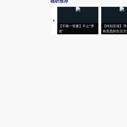
视听推荐
【不唯一答案】不止“养
【特别呈现】寻
老”
有意思的生活方