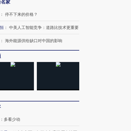
新名家
：
停不下来的价格？
恒
：
中美人工智能竞争：道路比技术更重要
：
海外能源供给缺口对中国的影响
频
客
跨国走私7万
视线｜被称为“蟑螂”的印
视线｜“入侵”还是“人道危
检体内含3种
度Z世代 用街头抗争将教
机”？难民潮撕裂西班牙
秘鲁纳斯
育部长拱下台
飞地休达
13人遇难
：
多看少动