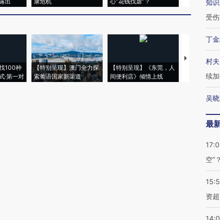
露出
康危机
心“花钱找虐”？
毒品
知识
受伤
丁金
【推广】走
村夫
找100种
【特别呈现】澳门全力探
【特别呈现】《东莞，人
会，让数智科
续加
式·第一对
索葡语国家新渠道
间便利店》倾情上线
业
吴晓
最
17:
空”
15:
资超
14: