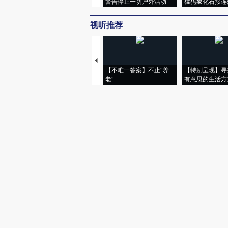
警告停止一切户外活动
猛犸象化石接连
视听推荐
【不唯一答案】不止“养
【特别呈现】寻
老”
有意思的生活方