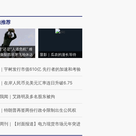
辑推荐
侵”还是“人道危机” 难
撕裂西班牙飞地休达
显影｜瓜农的漫长等待
｜
宇树发行市值610亿 先行者的加速和考验
｜
在岸人民币兑美元汇率连日升破6.75
我闻
｜
艾路明及多名股东被拘
｜
特朗普再签两份行政令限制出生公民权
周刊
｜
【封面报道】电力现货市场元年突进