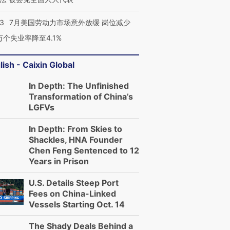
43
7月美国劳动力市场意外放缓 岗位减少
3万个失业率降至4.1%
lish - Caixin Global
In Depth: The Unfinished
Transformation of China’s
LGFVs
In Depth: From Skies to
Shackles, HNA Founder
Chen Feng Sentenced to 12
Years in Prison
U.S. Details Steep Port
Fees on China-Linked
Vessels Starting Oct. 14
The Shady Deals Behind a