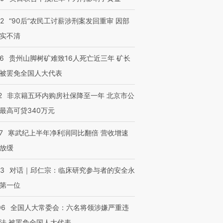
32
“90后”农民工讨薪涉刑案发回重审 因部
实不清
36
贵州山脚树矿难致16人死亡近三年 矿长
被罢免全国人大代表
2
非京籍五环内购房社保降至一年 北京市公
最高可贷340万元
7
寒武纪上半年净利润同比翻倍 营收增速
放缓
53
对话｜邱仁宗：临床研究参与者的安全永
第一位
06
全国人大常委会：六名将领涉嫌严重违
法 被罢免全国人大代表