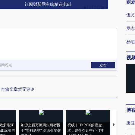
财
订阅财新网主编精选电邮
伍戈
罗志
易峘
视
新网观点
发布
本篇文章暂无评论
博
唐涯
致多瑙河
加沙上百万流离失所者困
视线｜HYROX的吸金
马航飞行员
二战沉船与
于“塑料烤箱” 高温引发健
术：是什么让中产们甘
粒摇头丸 尿