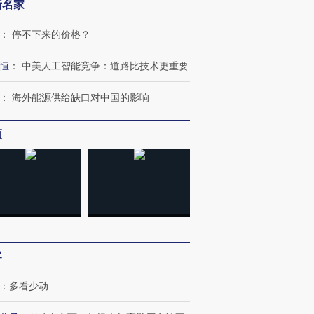
新名家
：
停不下来的价格？
恒
：
中美人工智能竞争：道路比技术更重要
：
海外能源供给缺口对中国的影响
频
客
：
多看少动
跨国走私7万
视线｜被称为“蟑螂”的印
视线｜“入侵”还是“人道危
检体内含3种
度Z世代 用街头抗争将教
机”？难民潮撕裂西班牙
秘鲁纳斯