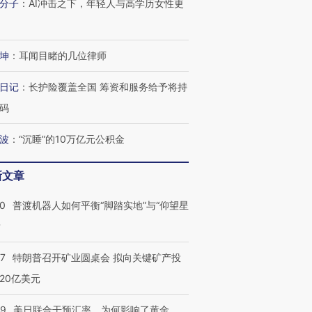
育部长拱下台
飞地休达
13人遇难
分子
：
AI冲击之下，年轻人与高学历女性更
坤
：
耳闻目睹的几位律师
进第四届链博
【商旅对话】华住集团
日记
：
长护险覆盖全国 筹资和服务给予将持
技“链”接产
【特别呈现】寻找100种
CFO：不靠规模取胜，华
【特别呈
码
有意思的生活方式·第三对
住三大增长引擎是什么？
有意思的
波
：
“沉睡”的10万亿元公积金
新文章
00
普渡机器人如何平衡“脚踏实地”与“仰望星
？
57
特朗普召开矿业圆桌会 拟向关键矿产投
20亿美元
09
美日联合干预汇率，为何影响了黄金