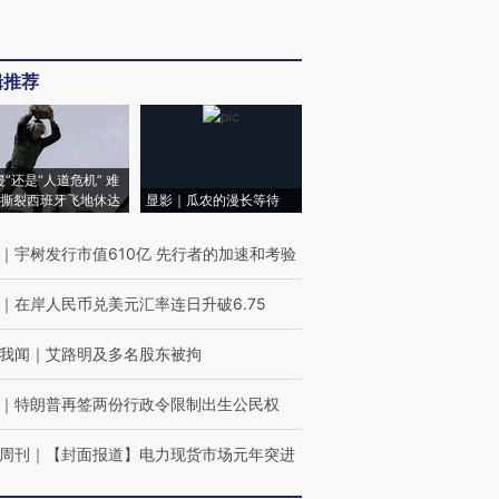
辑推荐
侵”还是“人道危机” 难
撕裂西班牙飞地休达
显影｜瓜农的漫长等待
｜
宇树发行市值610亿 先行者的加速和考验
｜
在岸人民币兑美元汇率连日升破6.75
我闻
｜
艾路明及多名股东被拘
｜
特朗普再签两份行政令限制出生公民权
周刊
｜
【封面报道】电力现货市场元年突进