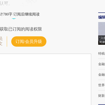
认可。
计780字 订阅后继续阅读
编
获取已订阅的阅读权限
“入
员
订阅/会员升级
民潮
文
特稿
金融
金融
世界
财新