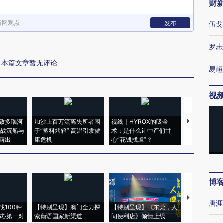
财
新网观点
发布
伍戈
罗志
本篇文章暂无评论
易峘
视
致多瑙河
加沙上百万流离失所者困
视线｜HYROX的吸金
马航飞行员
二战沉船与
于“塑料烤箱” 高温引发健
术：是什么让中产们甘
粒摇头丸 尿
露出
康危机
心“花钱找虐”？
毒品
博
【推广】走
唐涯
找100种
【特别呈现】澳门全力探
【特别呈现】《东莞，人
会，让数智科
式·第一对
索葡语国家新渠道
间便利店》倾情上线
业