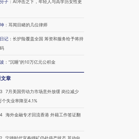
分子
：
AI冲击之下，年轻人与高学历女性更
坤
：
耳闻目睹的几位律师
日记
：
长护险覆盖全国 筹资和服务给予将持
码
波
：
“沉睡”的10万亿元公积金
新文章
43
7月美国劳动力市场意外放缓 岗位减少
3万个失业率降至4.1%
14
海外金融专才回流香港 外籍工作签证翻
2
宁德时代宜春锂矿仍处停产状态 其动向