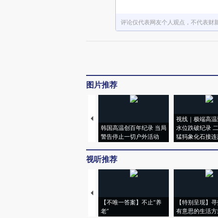
评论仅代表网友个人观点，不代表财
图片推荐
视线｜极端高温
韩国高温创百年纪录 当局
水位跌破纪录 
警告停止一切户外活动
猛犸象化石接连
视听推荐
【不唯一答案】不止“养
【特别呈现】寻
老”
有意思的生活方