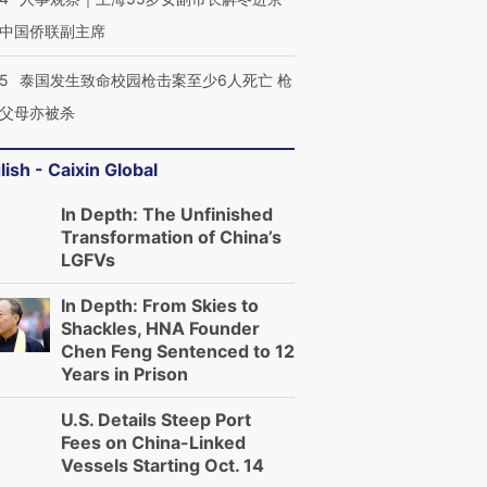
中国侨联副主席
45
泰国发生致命校园枪击案至少6人死亡 枪
父母亦被杀
lish - Caixin Global
In Depth: The Unfinished
Transformation of China’s
LGFVs
In Depth: From Skies to
Shackles, HNA Founder
Chen Feng Sentenced to 12
Years in Prison
U.S. Details Steep Port
Fees on China-Linked
Vessels Starting Oct. 14