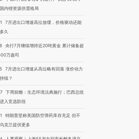
国内锂资源供需格局
1
7月进出口增速高位放缓，价格驱动还能
多久
8
央行7月继续增持近20吨黄金 累计储备超
600万盎司
5
7月进出口增速从高位略有回落 涨价动力
持续？
07
下周前瞻：生态环境法典施行；巴西总统
进入竞选阶段
1
特朗普坚称美国防空弹药库存充足 但不
乌克兰提供更多
24
人事观察｜上海55岁女副市长解冬进京