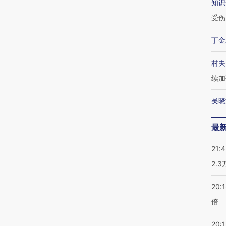
知识
受伤
丁金
村夫
续加
吴晓
最
21:
2.
20:
倍
20:1