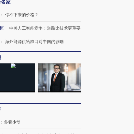
新名家
：
停不下来的价格？
恒
：
中美人工智能竞争：道路比技术更重要
：
海外能源供给缺口对中国的影响
频
跨国走私7万
视线｜被称为“蟑螂”的印
视线｜“入侵”还是“人道危
检体内含3种
度Z世代 用街头抗争将教
机”？难民潮撕裂西班牙
秘鲁纳斯
育部长拱下台
飞地休达
13人遇难
客
进第四届链博
【商旅对话】华住集团
：
多看少动
技“链”接产
【特别呈现】寻找100种
CFO：不靠规模取胜，华
【特别呈
有意思的生活方式·第三对
住三大增长引擎是什么？
有意思的