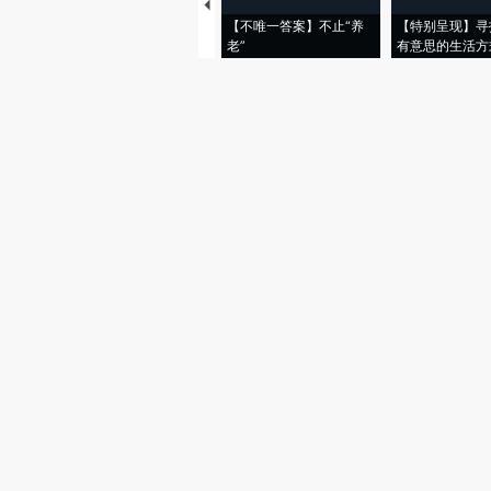
【不唯一答案】不止“养
【特别呈现】寻
老”
有意思的生活方