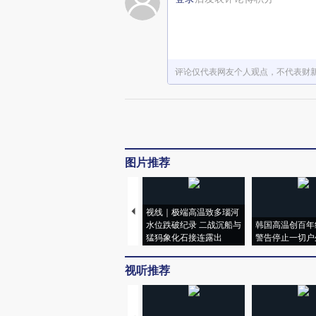
评论仅代表网友个人观点，不代表财
图片推荐
视线｜极端高温致多瑙河
水位跌破纪录 二战沉船与
韩国高温创百年
猛犸象化石接连露出
警告停止一切户
视听推荐