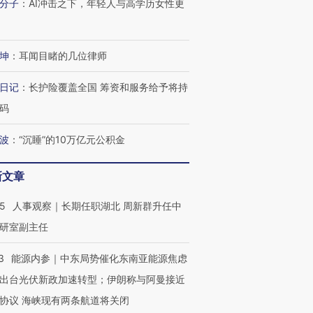
分子
：
AI冲击之下，年轻人与高学历女性更
进第四届链博
【商旅对话】华住集团
技“链”接产
【特别呈现】寻找100种
CFO：不靠规模取胜，华
【特别呈
有意思的生活方式·第三对
住三大增长引擎是什么？
有意思的
坤
：
耳闻目睹的几位律师
日记
：
长护险覆盖全国 筹资和服务给予将持
码
波
：
“沉睡”的10万亿元公积金
新文章
25
人事观察｜长期任职湖北 周新群升任中
研室副主任
3
能源内参｜中东局势催化东南亚能源焦虑
出台光伏新政加速转型；伊朗称与阿曼接近
协议 海峡现有两条航道将关闭