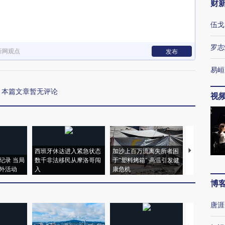
财
伍戈
罗志
新网观点
发布
易峘
本篇文章暂无评论
视
西班牙休达进入紧急状态
加沙上百万流离失所者困
视线｜HYR
纪录 当局
数千非法移民从摩洛哥闯
于“塑料烤箱” 高温引发健
术：是什么
外活动
入
康危机
心“花钱找虐
博
唐涯