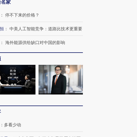
新名家
：
停不下来的价格？
恒
：
中美人工智能竞争：道路比技术更重要
：
海外能源供给缺口对中国的影响
频
OX的吸金
马航飞行员跨国走私7万
视线｜被称为“蟑螂”的印
让中产们甘
粒摇头丸 尿检体内含3种
度Z世代 用街头抗争将教
秘鲁纳斯
”？
毒品
育部长拱下台
13人遇难
客
：
多看少动