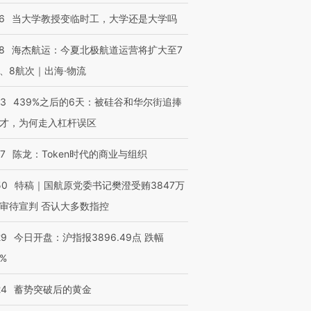
6
当大学教授变临时工，大学还是大学吗
8
海杰航运：今夏北极航道运营将扩大至7
、8航次｜出海·物流
53
439%之后的6天：被硅谷和华尔街追捧
才，为何走入杠杆误区
07
陈龙：Token时代的商业与组织
50
特稿｜国航原党委书记樊澄受贿3847万
审待宣判 否认大多数指控
29
今日开盘：沪指报3896.49点 跌幅
0%
24
蓄势突破后的黄金