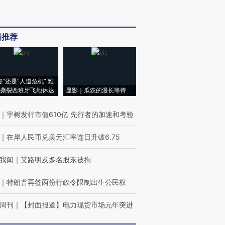
辑推荐
侵”还是“人道危机” 难
撕裂西班牙飞地休达
显影｜瓜农的漫长等待
｜
宇树发行市值610亿 先行者的加速和考验
｜
在岸人民币兑美元汇率连日升破6.75
我闻
｜
艾路明及多名股东被拘
｜
特朗普再签两份行政令限制出生公民权
周刊
｜
【封面报道】电力现货市场元年突进