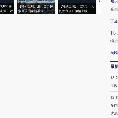
知识
【推广】走
找100种
【特别呈现】澳门全力探
【特别呈现】《东莞，人
会，让数智科
受伤
式·第一对
索葡语国家新渠道
间便利店》倾情上线
业
丁金
村夫
续加
吴晓
最
13:
央政
12:1
多国
达成