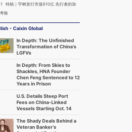
51
特稿｜宇树发行市值610亿 先行者的加
考验
lish - Caixin Global
In Depth: The Unfinished
Transformation of China’s
LGFVs
In Depth: From Skies to
Shackles, HNA Founder
Chen Feng Sentenced to 12
Years in Prison
U.S. Details Steep Port
Fees on China-Linked
Vessels Starting Oct. 14
The Shady Deals Behind a
Veteran Banker’s