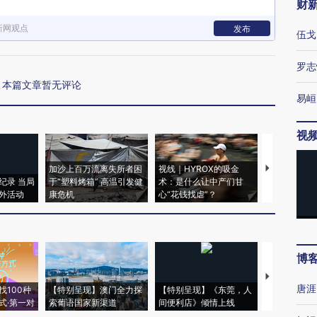
财
新网观点
发布
伍戈
罗志
本篇文章暂无评论
易峘
视
加沙上百万流离失所者困
视线｜HYROX的吸金
马航飞行员
纪录 当局
于“塑料烤箱” 高温引发健
术：是什么让中产们甘
粒摇头丸 尿
外活动
康危机
心“花钱找虐”？
毒品
博
【推广】走
唐涯
找100种
【特别呈现】澳门全力探
【特别呈现】《东莞，人
会，让数智科
式·第一对
索葡语国家新渠道
间便利店》倾情上线
业