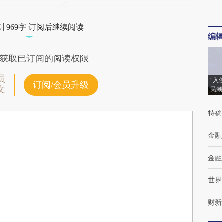
计969字 订阅后继续阅读
编
获取已订阅的阅读权限
员
“入
订阅/会员升级
文
民潮
特稿
金融
金融
世界
财新