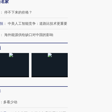
新名家
：
停不下来的价格？
恒
：
中美人工智能竞争：道路比技术更重要
：
海外能源供给缺口对中国的影响
频
跨国走私7万
视线｜被称为“蟑螂”的印
视线｜“入侵”还是“人道危
检体内含3种
度Z世代 用街头抗争将教
机”？难民潮撕裂西班牙
秘鲁纳斯
育部长拱下台
飞地休达
13人遇难
客
进第四届链博
【商旅对话】华住集团
：
多看少动
技“链”接产
【特别呈现】寻找100种
CFO：不靠规模取胜，华
【特别呈
有意思的生活方式·第三对
住三大增长引擎是什么？
有意思的