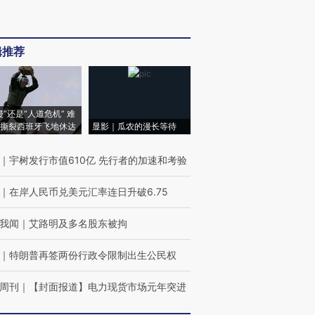
辑推荐
侵”还是“人道危机” 难
撕裂西班牙飞地休达
显影｜瓜农的漫长等待
｜
宇树发行市值610亿 先行者的加速和考验
｜
在岸人民币兑美元汇率连日升破6.75
我闻
｜
艾路明及多名股东被拘
｜
特朗普再签两份行政令限制出生公民权
周刊
｜
【封面报道】电力现货市场元年突进