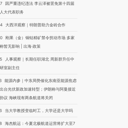
07
因严重违纪违法 李云泽被罢免第十四届
人大代表职务
44
大西洋观察｜特朗普助力金砖合作
40
刚果（金）铜钴精矿禁令扰动市场 多家
称暂无影响 | 出海·政策
25
人事观察｜长期任职湖北 周新群升任中
研室副主任
3
能源内参｜中东局势催化东南亚能源焦虑
出台光伏新政加速转型；伊朗称与阿曼接近
协议 海峡现有两条航道将关闭
6
当大学教授变临时工，大学还是大学吗
8
海杰航运：今夏北极航道运营将扩大至7