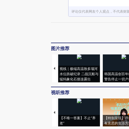
评论仅代表网友个人观点，不代表财
图片推荐
视线｜极端高温致多瑙河
水位跌破纪录 二战沉船与
韩国高温创百年
猛犸象化石接连露出
警告停止一切户
视听推荐
【不唯一答案】不止“养
【特别呈现】寻
老”
有意思的生活方