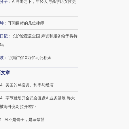
分子
：
AI冲击之下，年轻人与高学历女性更
坤
：
耳闻目睹的几位律师
日记
：
长护险覆盖全国 筹资和服务给予将持
码
波
：
“沉睡”的10万亿元公积金
新文章
44
美国的AI投资、利率与经济
44
字节跳动开全员会复盘AI业务进展 称大
被海外竞对拉开差距
1
AI不是镜子，是蒸馏器