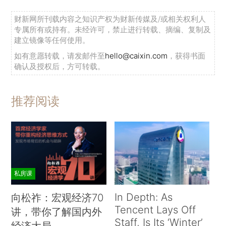
财新网所刊载内容之知识产权为财新传媒及/或相关权利人
专属所有或持有。未经许可，禁止进行转载、摘编、复制及
建立镜像等任何使用。
如有意愿转载，请发邮件至
hello@caixin.com
，获得书面
确认及授权后，方可转载。
推荐阅读
私房课
In Depth: As
向松祚：宏观经济70
Tencent Lays Off
讲，带你了解国内外
Staff, Is Its ‘Winter’
经济大局