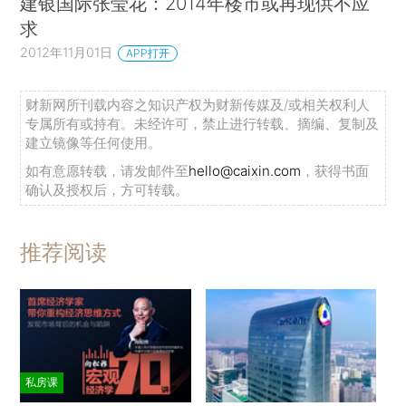
建银国际张莹花：2014年楼市或再现供不应
求
2012年11月01日
APP打开
财新网所刊载内容之知识产权为财新传媒及/或相关权利人
专属所有或持有。未经许可，禁止进行转载、摘编、复制及
建立镜像等任何使用。
如有意愿转载，请发邮件至
hello@caixin.com
，获得书面
确认及授权后，方可转载。
推荐阅读
私房课