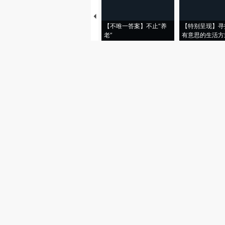
【不唯一答案】不止“养
【特别呈现】寻
老”
有意思的生活方