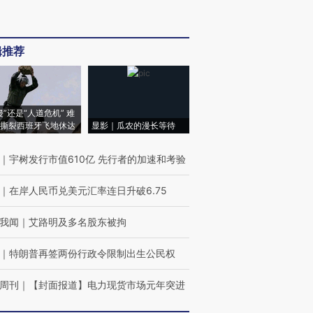
辑推荐
侵”还是“人道危机” 难
撕裂西班牙飞地休达
显影｜瓜农的漫长等待
｜
宇树发行市值610亿 先行者的加速和考验
｜
在岸人民币兑美元汇率连日升破6.75
我闻
｜
艾路明及多名股东被拘
｜
特朗普再签两份行政令限制出生公民权
周刊
｜
【封面报道】电力现货市场元年突进