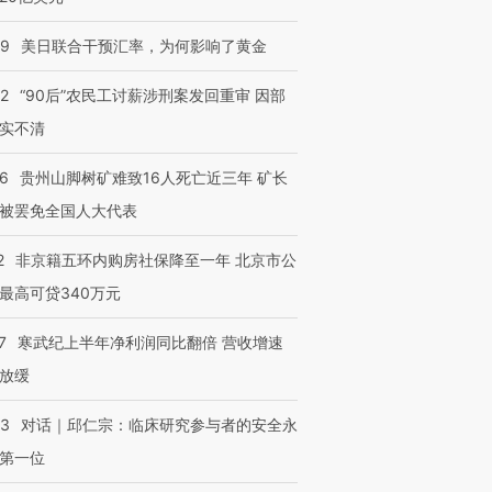
09
美日联合干预汇率，为何影响了黄金
32
“90后”农民工讨薪涉刑案发回重审 因部
实不清
36
贵州山脚树矿难致16人死亡近三年 矿长
被罢免全国人大代表
2
非京籍五环内购房社保降至一年 北京市公
最高可贷340万元
7
寒武纪上半年净利润同比翻倍 营收增速
放缓
53
对话｜邱仁宗：临床研究参与者的安全永
第一位