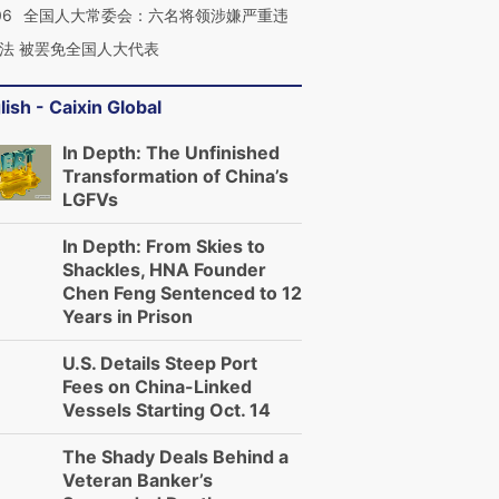
06
全国人大常委会：六名将领涉嫌严重违
法 被罢免全国人大代表
lish - Caixin Global
In Depth: The Unfinished
Transformation of China’s
LGFVs
In Depth: From Skies to
Shackles, HNA Founder
Chen Feng Sentenced to 12
Years in Prison
U.S. Details Steep Port
Fees on China-Linked
Vessels Starting Oct. 14
The Shady Deals Behind a
Veteran Banker’s