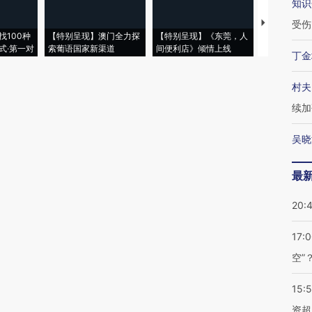
知识
【推广】走
受伤
找100种
【特别呈现】澳门全力探
【特别呈现】《东莞，人
会，让数智科
式·第一对
索葡语国家新渠道
间便利店》倾情上线
业
丁金
村夫
续加
吴晓
最
20:
17:
空”
15:
资超