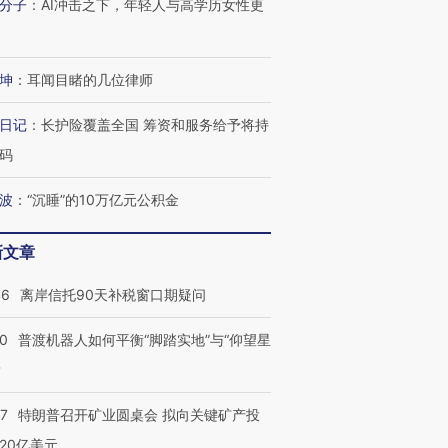
分子
：
AI冲击之下，年轻人与高学历女性更
进第四届链博
【商旅对话】华住集团
技“链”接产
【特别呈现】寻找100种
CFO：不靠规模取胜，华
【特别呈
有意思的生活方式·第三对
住三大增长引擎是什么？
有意思的
坤
：
耳闻目睹的几位律师
日记
：
长护险覆盖全国 筹资和服务给予将持
码
波
：
“沉睡”的10万亿元公积金
新文章
46
离岸信托90天补税窗口期疑问
00
普渡机器人如何平衡“脚踏实地”与“仰望星
？
57
特朗普召开矿业圆桌会 拟向关键矿产投
20亿美元