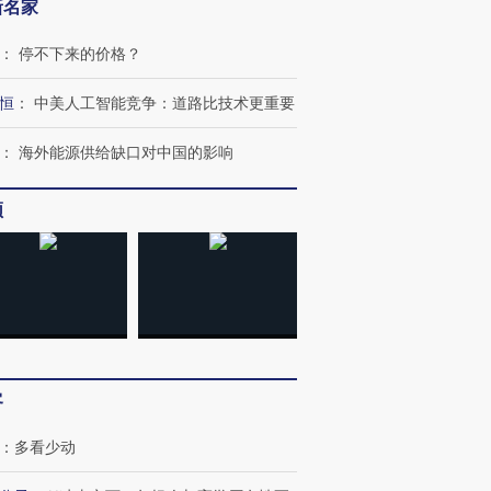
新名家
：
停不下来的价格？
恒
：
中美人工智能竞争：道路比技术更重要
：
海外能源供给缺口对中国的影响
频
”还是“人道危
湖北宜昌局部短时降雨
哈尔滨遭遇短时极端强降
撕裂西班牙
128毫米 紧急转移近
雨 3小时累计雨量超80毫
秘鲁纳斯
客
4000人
米
13人遇难
：
多看少动