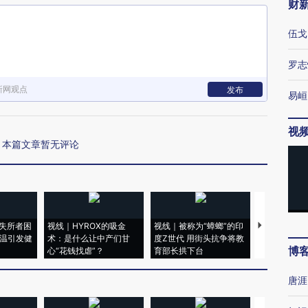
财
伍戈
罗志
新网观点
发布
易峘
视
本篇文章暂无评论
失所者困
视线｜HYROX的吸金
视线｜被称为“蟑螂”的印
视线｜“入侵
高温引发健
术：是什么让中产们甘
度Z世代 用街头抗争将教
机”？难民潮
博
心“花钱找虐”？
育部长拱下台
飞地休达
唐涯