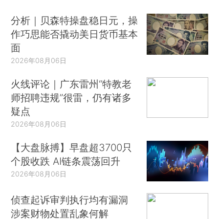
分析｜贝森特操盘稳日元，操
作巧思能否撬动美日货币基本
面
2026年08月06日
火线评论｜广东雷州“特教老
师招聘违规”很雷，仍有诸多
疑点
2026年08月06日
【大盘脉搏】早盘超3700只
个股收跌 AI链条震荡回升
2026年08月06日
侦查起诉审判执行均有漏洞
涉案财物处置乱象何解