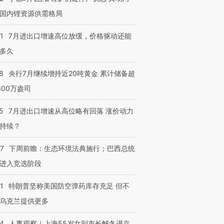
国内锂资源供需格局
1
7月进出口增速高位放缓，价格驱动还能
多久
8
央行7月继续增持近20吨黄金 累计储备超
600万盎司
5
7月进出口增速从高位略有回落 涨价动力
持续？
07
下周前瞻：生态环境法典施行；巴西总统
进入竞选阶段
1
特朗普坚称美国防空弹药库存充足 但不
乌克兰提供更多
24
人事观察｜上海55岁女副市长解冬进京