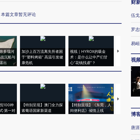
财
本篇文章暂无评论
伍戈
罗志
易峘
致多瑙河
加沙上百万流离失所者困
视线｜HYROX的吸金
马航飞行员
二战沉船与
于“塑料烤箱” 高温引发健
术：是什么让中产们甘
粒摇头丸 尿
视
露出
康危机
心“花钱找虐”？
毒品
【推广】走
找100种
【特别呈现】澳门全力探
【特别呈现】《东莞，人
会，让数智科
式·第一对
索葡语国家新渠道
间便利店》倾情上线
业
博
唐涯