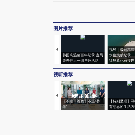
图片推荐
视线｜极端高温
韩国高温创百年纪录 当局
水位跌破纪录 
警告停止一切户外活动
猛犸象化石接连
视听推荐
【不唯一答案】不止“养
【特别呈现】寻
老”
有意思的生活方