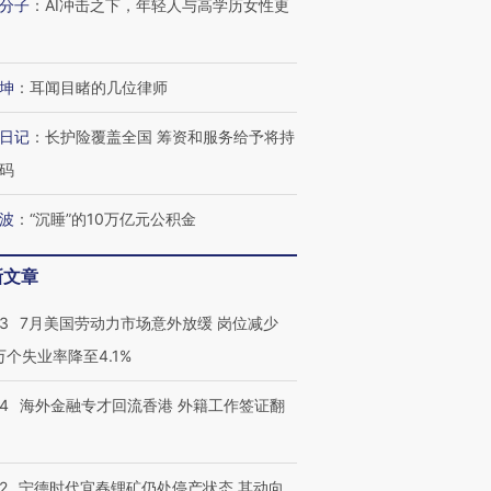
分子
：
AI冲击之下，年轻人与高学历女性更
坤
：
耳闻目睹的几位律师
日记
：
长护险覆盖全国 筹资和服务给予将持
码
波
：
“沉睡”的10万亿元公积金
新文章
43
7月美国劳动力市场意外放缓 岗位减少
3万个失业率降至4.1%
14
海外金融专才回流香港 外籍工作签证翻
2
宁德时代宜春锂矿仍处停产状态 其动向