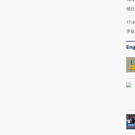
候任
17:
手祖
Eng