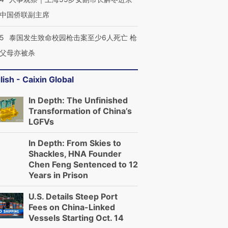
中国侨联副主席
45
泰国发生致命校园枪击案至少6人死亡 枪
父母亦被杀
lish - Caixin Global
In Depth: The Unfinished
Transformation of China’s
LGFVs
In Depth: From Skies to
Shackles, HNA Founder
Chen Feng Sentenced to 12
Years in Prison
U.S. Details Steep Port
Fees on China-Linked
Vessels Starting Oct. 14