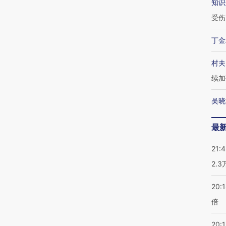
知识
受伤
丁金
村夫
续加
吴晓
最
21:
2.
20:
倍
20:1