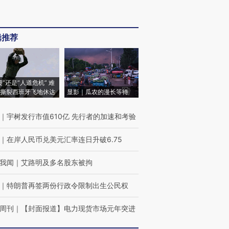
辑推荐
侵”还是“人道危机” 难
撕裂西班牙飞地休达
显影｜瓜农的漫长等待
｜
宇树发行市值610亿 先行者的加速和考验
｜
在岸人民币兑美元汇率连日升破6.75
我闻
｜
艾路明及多名股东被拘
｜
特朗普再签两份行政令限制出生公民权
周刊
｜
【封面报道】电力现货市场元年突进