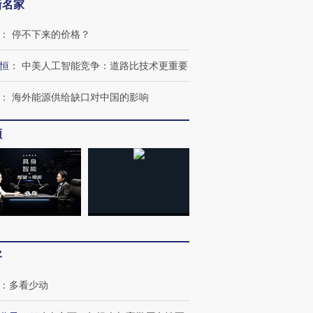
新名家
：
停不下来的价格？
恒
：
中美人工智能竞争：道路比技术更重要
：
海外能源供给缺口对中国的影响
跨国走私7万
视线｜被称为“蟑螂”的印
视线｜“入侵”还是“人道危
检体内含3种
度Z世代 用街头抗争将教
机”？难民潮撕裂西班牙
秘鲁纳斯
频
育部长拱下台
飞地休达
13人遇难
进第四届链博
【商旅对话】华住集团
技“链”接产
【特别呈现】寻找100种
CFO：不靠规模取胜，华
【特别呈
有意思的生活方式·第三对
住三大增长引擎是什么？
有意思的
客
：
多看少动