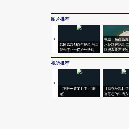
图片推荐
视线｜极端高温
韩国高温创百年纪录 当局
水位跌破纪录 
警告停止一切户外活动
猛犸象化石接连
视听推荐
【不唯一答案】不止“养
【特别呈现】寻
老”
有意思的生活方