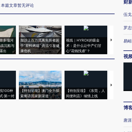
财
本篇文章暂无评论
伍戈
罗志
致多瑙河
加沙上百万流离失所者困
视线｜HYROX的吸金
马航飞行员
易峘
二战沉船与
于“塑料烤箱” 高温引发健
术：是什么让中产们甘
粒摇头丸 尿
露出
康危机
心“花钱找虐”？
毒品
视
【推广】走
找100种
【特别呈现】澳门全力探
【特别呈现】《东莞，人
会，让数智科
式·第一对
索葡语国家新渠道
间便利店》倾情上线
业
博
唐涯