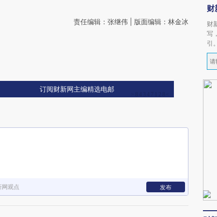
财
责任编辑：张继伟 | 版面编辑：林金冰
财
写
引
订阅财新网主编精选电邮
新网观点
发布