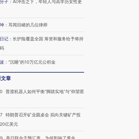
分子
：
AI冲击之下，年轻人与高学历女性更
坤
：
耳闻目睹的几位律师
日记
：
长护险覆盖全国 筹资和服务给予将持
码
波
：
“沉睡”的10万亿元公积金
新文章
00
普渡机器人如何平衡“脚踏实地”与“仰望星
？
57
特朗普召开矿业圆桌会 拟向关键矿产投
20亿美元
09
美日联合干预汇率，为何影响了黄金