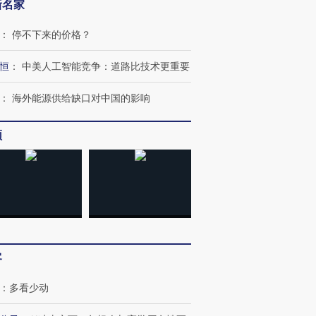
新名家
：
停不下来的价格？
恒
：
中美人工智能竞争：道路比技术更重要
跨国走私7万
视线｜被称为“蟑螂”的印
视线｜“入侵”还是“人道危
：
海外能源供给缺口对中国的影响
检体内含3种
度Z世代 用街头抗争将教
机”？难民潮撕裂西班牙
秘鲁纳斯
育部长拱下台
飞地休达
13人遇难
频
进第四届链博
【商旅对话】华住集团
技“链”接产
【特别呈现】寻找100种
CFO：不靠规模取胜，华
【特别呈
有意思的生活方式·第三对
住三大增长引擎是什么？
有意思的
客
：
多看少动