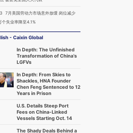
43
7月美国劳动力市场意外放缓 岗位减少
3万个失业率降至4.1%
lish - Caixin Global
In Depth: The Unfinished
Transformation of China’s
LGFVs
In Depth: From Skies to
Shackles, HNA Founder
Chen Feng Sentenced to 12
Years in Prison
U.S. Details Steep Port
Fees on China-Linked
Vessels Starting Oct. 14
The Shady Deals Behind a