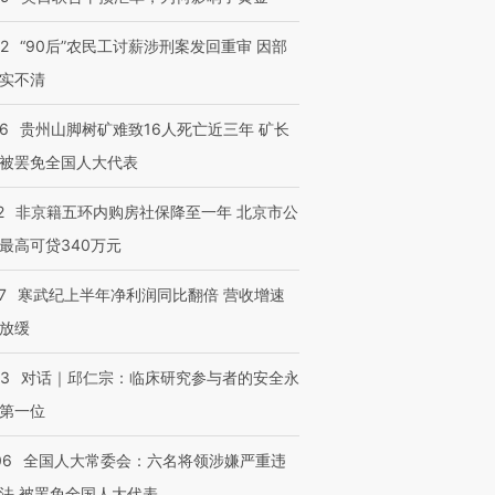
32
“90后”农民工讨薪涉刑案发回重审 因部
实不清
36
贵州山脚树矿难致16人死亡近三年 矿长
被罢免全国人大代表
2
非京籍五环内购房社保降至一年 北京市公
最高可贷340万元
7
寒武纪上半年净利润同比翻倍 营收增速
放缓
53
对话｜邱仁宗：临床研究参与者的安全永
第一位
06
全国人大常委会：六名将领涉嫌严重违
法 被罢免全国人大代表