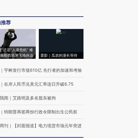
辑推荐
侵”还是“人道危机” 难
撕裂西班牙飞地休达
显影｜瓜农的漫长等待
｜
宇树发行市值610亿 先行者的加速和考验
｜
在岸人民币兑美元汇率连日升破6.75
我闻
｜
艾路明及多名股东被拘
｜
特朗普再签两份行政令限制出生公民权
周刊
｜
【封面报道】电力现货市场元年突进