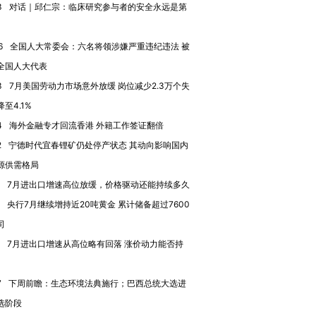
3
对话｜邱仁宗：临床研究参与者的安全永远是第
进第四届链博
【商旅对话】华住集团
技“链”接产
【特别呈现】寻找100种
CFO：不靠规模取胜，华
【特别呈
有意思的生活方式·第三对
住三大增长引擎是什么？
有意思的
6
全国人大常委会：六名将领涉嫌严重违纪违法 被
全国人大代表
3
7月美国劳动力市场意外放缓 岗位减少2.3万个失
至4.1%
4
海外金融专才回流香港 外籍工作签证翻倍
2
宁德时代宜春锂矿仍处停产状态 其动向影响国内
源供需格局
7月进出口增速高位放缓，价格驱动还能持续多久
央行7月继续增持近20吨黄金 累计储备超过7600
司
7月进出口增速从高位略有回落 涨价动力能否持
7
下周前瞻：生态环境法典施行；巴西总统大选进
选阶段