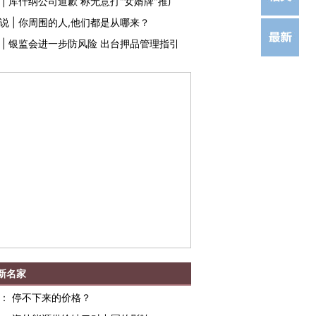
|
库什纳公司道歉 称无意打"女婿牌"推广
说
|
你周围的人,他们都是从哪来？
|
银监会进一步防风险 出台押品管理指引
新名家
：
停不下来的价格？