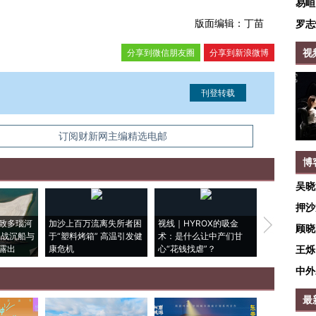
易峘
版面编辑：丁苗
罗志
视
分享到微信朋友圈
分享到新浪微博
信息。经确认即可刊登转载。
订阅财新网主编精选电邮
博
吴晓
押沙
致多瑙河
加沙上百万流离失所者困
视线｜HYROX的吸金
马航飞行员
顾晓
二战沉船与
于“塑料烤箱” 高温引发健
术：是什么让中产们甘
粒摇头丸 尿
露出
康危机
心“花钱找虐”？
毒品
王烁
中外
最