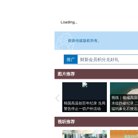
Loading...
财新传媒版权所有。
推广
如需刊登转载请点击右侧按钮，提交相关
财新会员积分兑好礼
图片推荐
视线｜极端高温
韩国高温创百年纪录 当局
水位跌破纪录 
警告停止一切户外活动
猛犸象化石接连
视听推荐