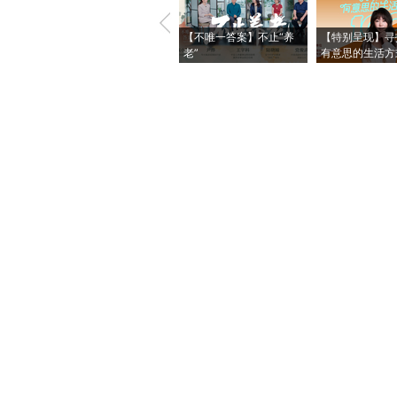
【不唯一答案】不止“养
【特别呈现】寻
老”
有意思的生活方