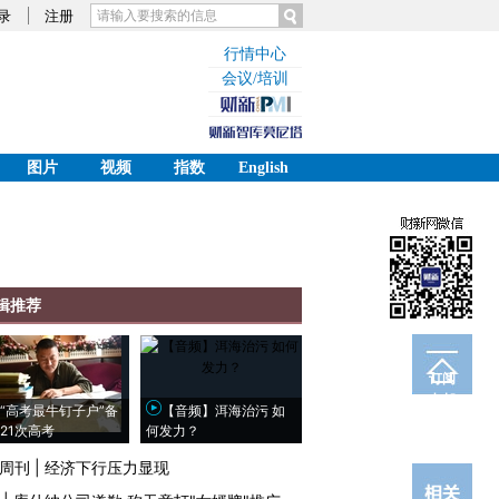
录
注册
行情中心
会议/培训
图片
视频
指数
English
辑推荐
订阅
电邮
“高考最牛钉子户”备
【音频】洱海治污 如
21次高考
何发力？
周刊
|
经济下行压力显现