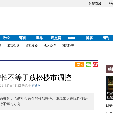
财新商城
登
政经
环科
世界
观点网
mini+
博客
周刊
息
宏观数据
贸易投资
地方经济
国际经济
0
编
增长不等于放松楼市调控
05月21日 18:22 来源于
财新网
成都
战第
确决策，也是社会民众的强烈呼声。继续加大保障性住房
持不懈的方向
财新