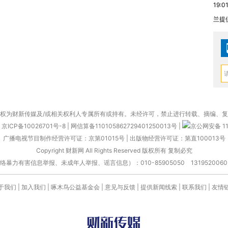
19:0
兰提
权为财新传媒及/或相关权利人专属所有或持有。未经许可，禁止进行转载、摘编、
京ICP备10026701号-8
|
网信算备110105862729401250013号
|
京公网安备 11
广播电视节目制作经营许可证：京第01015号
|
出版物经营许可证：第直100013号
Copyright 财新网 All Rights Reserved 版权所有 复制必究
害信息举报、未成年人举报、谣言信息）：010-85905050 13195200605 举报邮
于我们
|
加入我们
|
啄木鸟公益基金会
|
意见与反馈
|
提供新闻线索
|
联系我们
|
友情