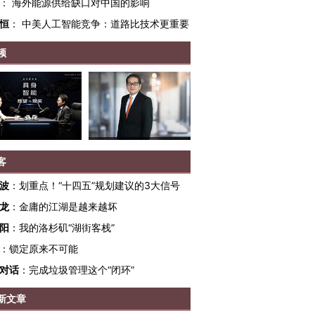
：
海外能源供给缺口对中国的影响
恒
：
中美人工智能竞争：道路比技术更重要
频
客
波
：
划重点！“十四五”规划建议的3大信号
龙
：
金庸的江湖是越来越坏
跨国走私7万
视线｜被称为“蟑螂”的印
视线｜“入侵”还是“人道危
阳
：
我的洛杉矶“湖街客栈”
检体内含3种
度Z世代 用街头抗争将教
机”？难民潮撕裂西班牙
秘鲁纳斯
：
锁定原来不可能
育部长拱下台
飞地休达
13人遇难
对话
：
完成垃圾管理这个“闭环”
新文章