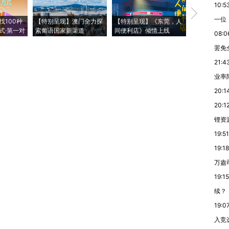
10:5
【推广】走
一位
找100种
【特别呈现】澳门全力探
【特别呈现】《东莞，人
会，让数智科
式·第一对
索葡语国家新渠道
间便利店》倾情上线
业
08:0
罢免
21:4
业率降
20:1
20:1
锂资
19:51
19:18
万盎
19:15
续？
19:0
入竞