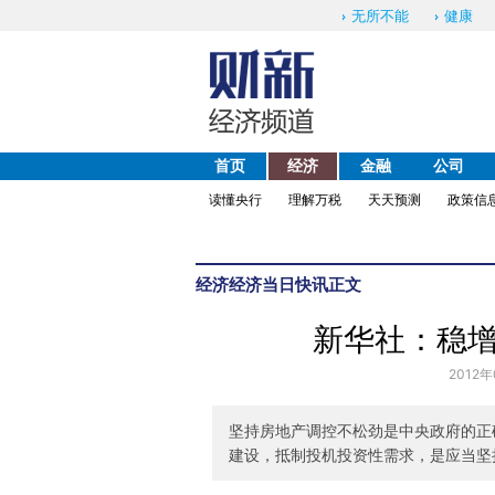
无所不能
健康
首页
经济
金融
公司
读懂央行
理解万税
天天预测
政策信
经济
经济当日快讯
正文
新华社：稳
2012年
坚持房地产调控不松劲是中央政府的正
建设，抵制投机投资性需求，是应当坚