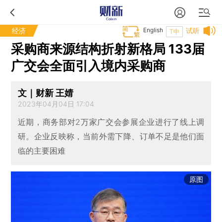
经济
English
试听
T中
采购商来源结构折射新格局 133届
广交会全面引入境内采购商
文｜财新 王婧
2023年04月04日 17:04
近期，商务部对2万家广交会参展企业进行了线上调
研。企业反映称，当前外需下降、订单不足是他们面
临的主要困难
原图