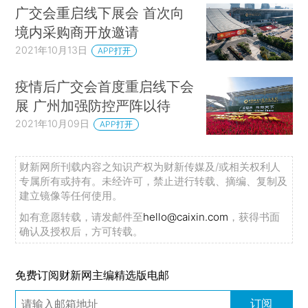
广交会重启线下展会 首次向
境内采购商开放邀请
2021年10月13日
APP打开
疫情后广交会首度重启线下会
展 广州加强防控严阵以待
2021年10月09日
APP打开
财新网所刊载内容之知识产权为财新传媒及/或相关权利人
专属所有或持有。未经许可，禁止进行转载、摘编、复制及
建立镜像等任何使用。
如有意愿转载，请发邮件至
hello@caixin.com
，获得书面
确认及授权后，方可转载。
免费订阅财新网主编精选版电邮
订阅