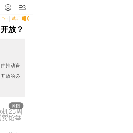
试听
T中
目开放？
潮由推动资
目开放的必
原图
危机25周
国宾馆举