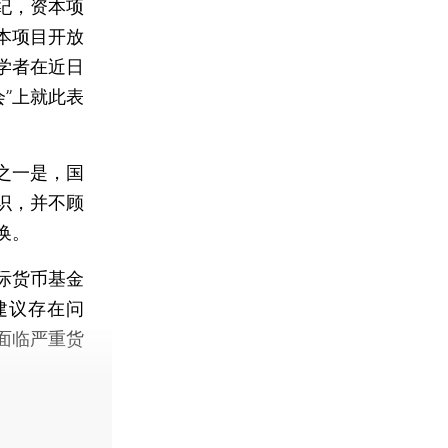
纪，资本项
本项目开放
学者在近日
”上就此表
之一是，国
识，并不顾
换。
际货币基金
建议存在问
面临严重货