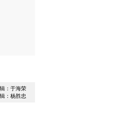
辑：于海荣
辑：杨胜忠