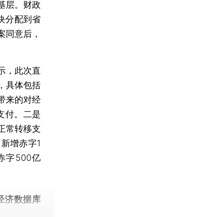
基层。财政
块分配到省
案同意后，
示，此次直
，具体包括
带来的对经
支付。二是
正常转移支
新增赤字1
字500亿
经济数据库