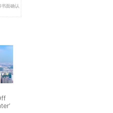
得书面确认
ff
nter’