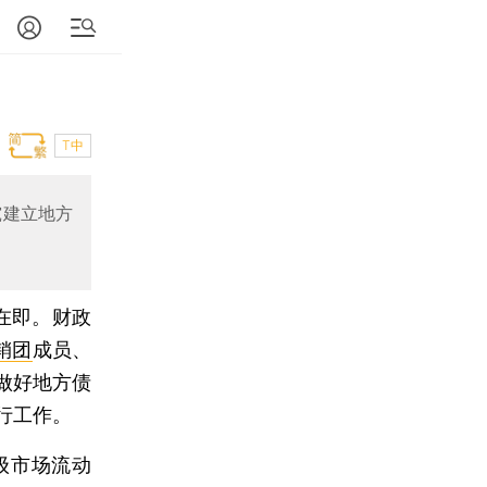
T中
究建立地方
在即。财政
销团
成员、
做好地方债
行工作。
级市场流动