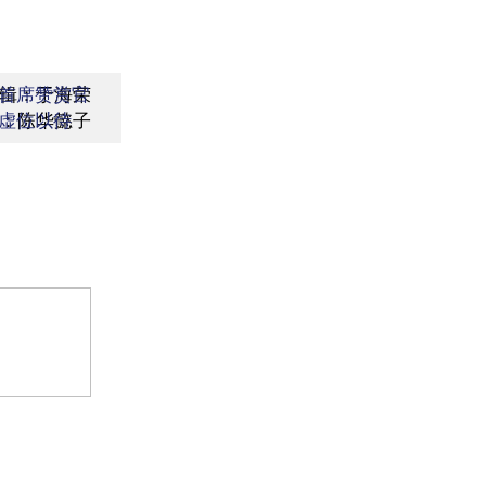
辑：于海荣
首席赞赏官
：陈华懿子
虚位以待