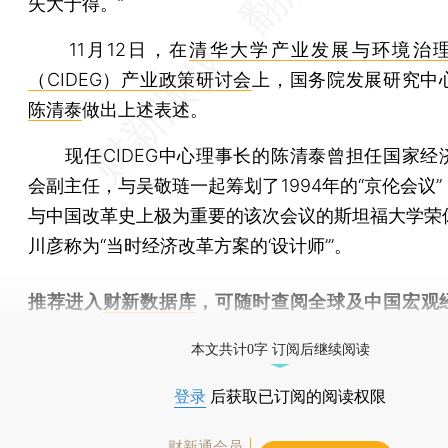
失大于得。”
11月12日，在
清华大学产业发展与环境治
（CIDEG）产业政策研讨会
上，国务院发展研究中
陈清泰
做出上述表述。
现任CIDEG中心理事长的陈清泰曾担任国家经
会副主任，与吴敬琏一起筹划了1994年的“京伦会议
与中国改革史上极为重要的该次会议的斯坦福大学荣
川彦称为“当时经济改革方案的‘设计师’”。
推荐进入
财新数据库
，可随时查阅全球及中国宏观
（CEIC）及相关指数库。
本文共计0字 订阅后继续阅读
登录
后获取已订阅的阅读权限
财新通会员