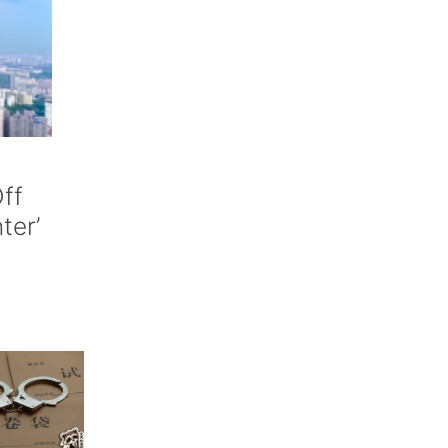
ff
nter’