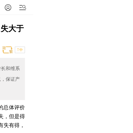
 失大于
T中
增长和维系
域，保证产
的总体评价
失，但是得
有失有得，