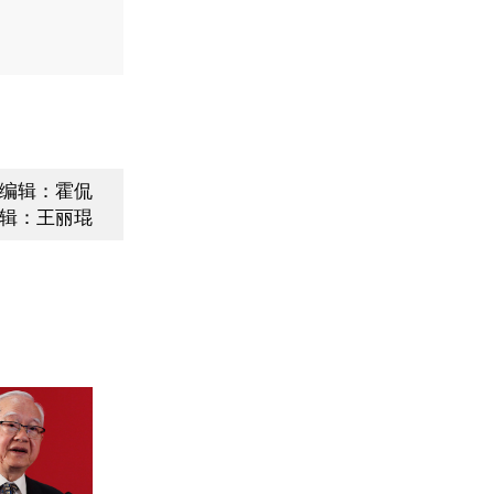
编辑：霍侃
辑：王丽琨