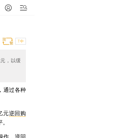
T中
亿元，以缓
，通过各种
亿元
逆回购
平。
操作，逆回