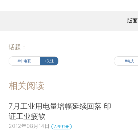
版面
话题：
#中电联
+关注
#电力
相关阅读
7月工业用电量增幅延续回落 印
证工业疲软
2012年08月14日
APP打开