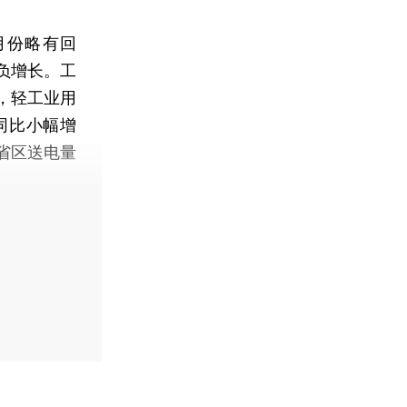
月份略有回
负增长。工
，轻工业用
同比小幅增
省区送电量
。