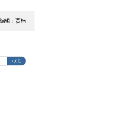
编辑：贾楠
+关注