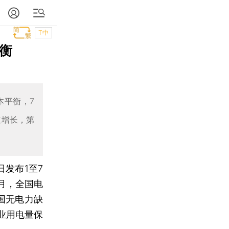
T中
衡
本平衡，7
速增长，第
发布1至7
月，全国电
国无电力缺
业用电量保