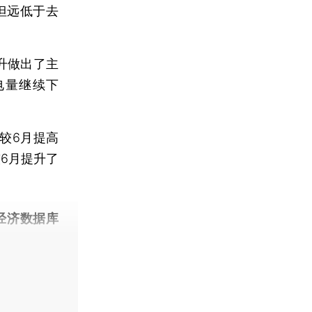
，但远低于去
升做出了主
电量继续下
较6月提高
较6月提升了
经济数据库