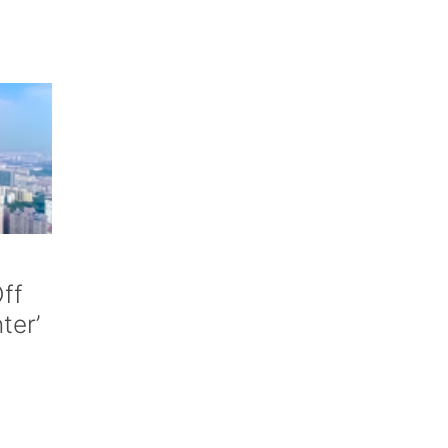
ff
nter’