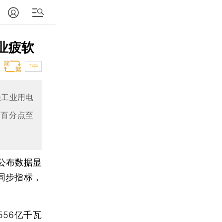
业疲软
T中
轻工业用电
个百分点至
日公布数据显
同步指标，
56亿千瓦