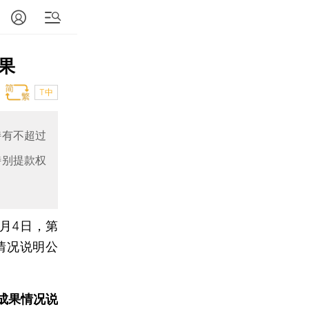
果
T中
持有不超过
特别提款权
月4日，第
情况说明公
成果情况说