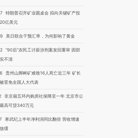
57
特朗普召开矿业圆桌会 拟向关键矿产投
20亿美元
09
美日联合干预汇率，为何影响了黄金
32
“90后”农民工讨薪涉刑案发回重审 因部
实不清
36
贵州山脚树矿难致16人死亡近三年 矿长
被罢免全国人大代表
2
非京籍五环内购房社保降至一年 北京市公
最高可贷340万元
7
寒武纪上半年净利润同比翻倍 营收增速
放缓