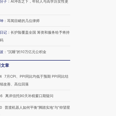
分子
：
AI冲击之下，年轻人与高学历女性更
坤
：
耳闻目睹的几位律师
日记
：
长护险覆盖全国 筹资和服务给予将持
码
波
：
“沉睡”的10万亿元公积金
新文章
4
7月CPI、PPI同比均低于预期 PPI同比结
续改善、高位回落
46
离岸信托90天补税窗口期疑问
00
普渡机器人如何平衡“脚踏实地”与“仰望星
？