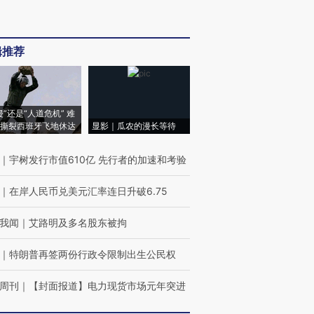
辑推荐
侵”还是“人道危机” 难
撕裂西班牙飞地休达
显影｜瓜农的漫长等待
｜
宇树发行市值610亿 先行者的加速和考验
｜
在岸人民币兑美元汇率连日升破6.75
我闻
｜
艾路明及多名股东被拘
｜
特朗普再签两份行政令限制出生公民权
周刊
｜
【封面报道】电力现货市场元年突进