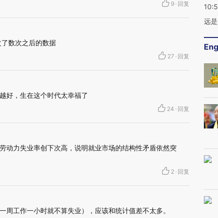
9
·
回复
10:
远是
改了数次之后的数据
Eng
27
·
回复
越好，生在这个时代太幸福了
24
·
回复
劳动力失业率创下次高，说明就业市场的结构性矛盾依然突
2
·
回复
一周工作一小时就不算失业），应该和统计值差不太多。