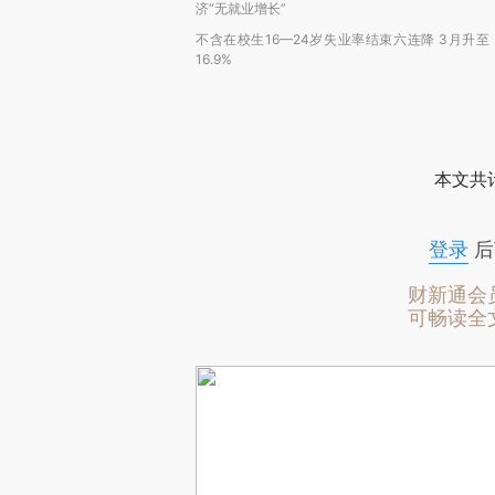
济“无就业增长”
不含在校生16—24岁失业率结束六连降 3月升至
16.9%
本文共计
登录
后
财新通会
可畅读全