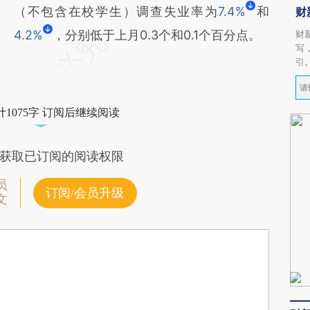
（不包含在校学生）调查失业率为
7.4%
和
财
4.2%
，分别低于上月0.3个和0.1个百分点。
财
写
引
1075字 订阅后继续阅读
获取已订阅的阅读权限
员
订阅/会员升级
文