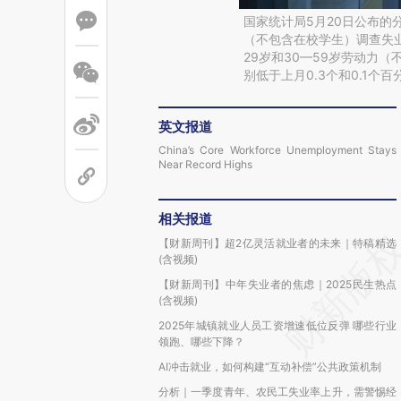
国家统计局5月20日公布的
（不包含在校学生）调查失业率
29岁和30—59岁劳动力（
别低于上月0.3个和0.1个百
英文报道
China’s Core Workforce Unemployment Stays
Near Record Highs
相关报道
【财新周刊】超2亿灵活就业者的未来｜特稿精选
(含视频)
【财新周刊】中年失业者的焦虑｜2025民生热点
(含视频)
2025年城镇就业人员工资增速低位反弹 哪些行业
领跑、哪些下降？
AI冲击就业，如何构建“互动补偿”公共政策机制
分析｜一季度青年、农民工失业率上升，需警惕经