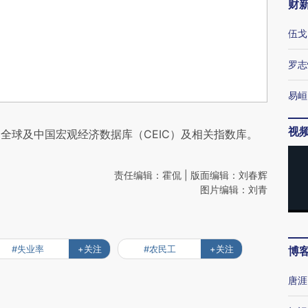
财
伍戈
罗志
易峘
视
全球及中国宏观经济数据库（CEIC）及相关指数库。
责任编辑：霍侃 | 版面编辑：刘春辉
图片编辑：刘青
#失业率
+关注
#农民工
+关注
博
唐涯