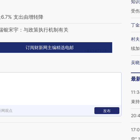
知识
受伤
6.7% 支出由增转降
丁金
瑞银宋宇：与政策执行机制有关
村夫
订阅财新网主编精选电邮
续加
吴晓
最
11:3
束持
新网观点
发布
20:
17:
空”