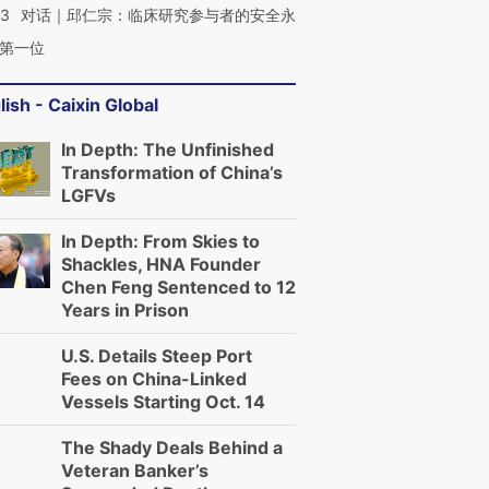
53
对话｜邱仁宗：临床研究参与者的安全永
第一位
lish - Caixin Global
In Depth: The Unfinished
Transformation of China’s
LGFVs
In Depth: From Skies to
Shackles, HNA Founder
Chen Feng Sentenced to 12
Years in Prison
U.S. Details Steep Port
Fees on China-Linked
Vessels Starting Oct. 14
The Shady Deals Behind a
Veteran Banker’s