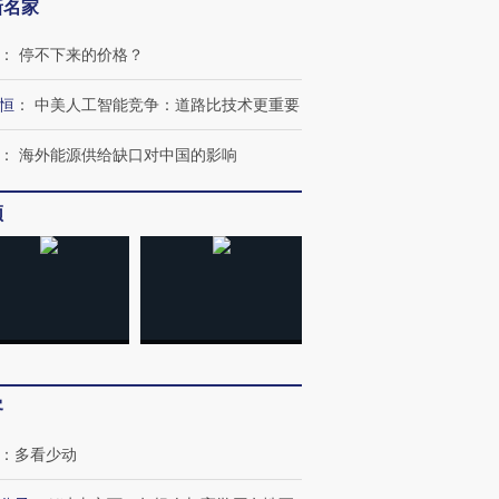
新名家
：
停不下来的价格？
恒
：
中美人工智能竞争：道路比技术更重要
：
海外能源供给缺口对中国的影响
频
客
：
多看少动