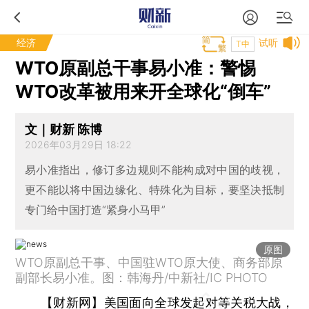
经济
试听
T中
WTO原副总干事易小准：警惕
WTO改革被用来开全球化“倒车”
文｜财新 陈博
2026年03月29日 18:22
易小准指出，修订多边规则不能构成对中国的歧视，
更不能以将中国边缘化、特殊化为目标，要坚决抵制
专门给中国打造“紧身小马甲”
原图
WTO原副总干事、中国驻WTO原大使、商务部原
副部长易小准。图：韩海丹/中新社/IC PHOTO
【财新网】
美国面向全球发起对等关税大战，