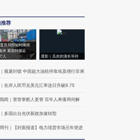
辑推荐
宜昌局部短时降雨
8毫米 紧急转移近
00人
显影｜瓜农的漫长等待
｜
规避封锁 中国超大油轮停靠埃及绕行非洲
｜
在岸人民币兑美元汇率连日升破6.75
我闻
｜
资管掌舵人更替 百年人寿僵局何解
｜
多国出台光伏新政加速转型
周刊
｜
【封面报道】电力现货市场元年突进