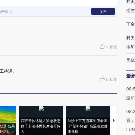
知识
受伤
新网观点
发布
丁金
村夫
续加
3
·
回复
吴晓
工待遇。
最
3
·
回复
08:
速和
08:
置；
西班牙休达进入紧急状态
加沙上百万流离失所者困
视线｜HYR
纪录 当局
数千非法移民从摩洛哥闯
于“塑料烤箱” 高温引发健
术：是什么
LU
外活动
入
康危机
心“花钱找虐