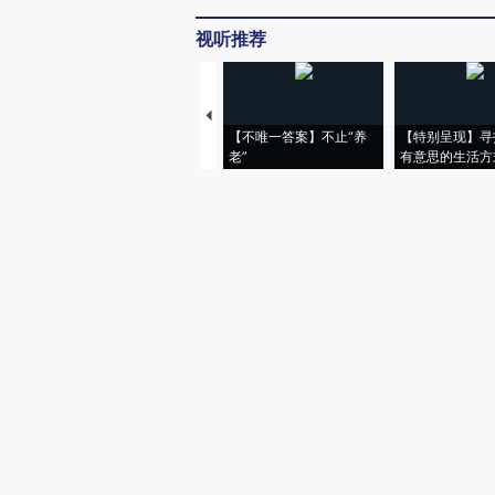
视听推荐
【不唯一答案】不止“养
【特别呈现】寻
老”
有意思的生活方