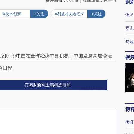
责任编辑：范若虹 | 版面编辑：肖子何
财
#技术创新
+关注
#利益相关者经济
+关注
伍戈
罗志
易峘
之际 盼中国在全球经济中更积极｜中国发展高层论坛
视
会日程
订阅财新网主编精选电邮
博
唐涯