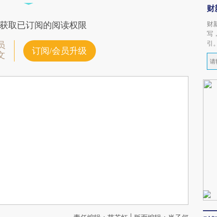
财
财
获取已订阅的阅读权限
写
引
员
订阅/会员升级
文