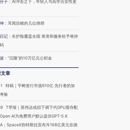
分子
：
AI冲击之下，年轻人与高学历女性更
坤
：
耳闻目睹的几位律师
日记
：
长护险覆盖全国 筹资和服务给予将持
码
波
：
“沉睡”的10万亿元公积金
新文章
51
特稿｜宇树发行市值610亿 先行者的加
考验
29
T早报｜英伟达或拟下调下代GPU显存配
Open AI为免费用户默认提供GPT-5.6
OX的吸金
马航飞行员跨国走私7万
视线｜被称为“蟑螂”的印
让中产们甘
粒摇头丸 尿检体内含3种
度Z世代 用街头抗争将教
秘鲁纳斯
NA；SpaceX协特斯拉宣布斥168亿美元在德
”？
毒品
育部长拱下台
13人遇难