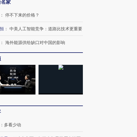
新名家
：
停不下来的价格？
恒
：
中美人工智能竞争：道路比技术更重要
：
海外能源供给缺口对中国的影响
频
客
：
多看少动