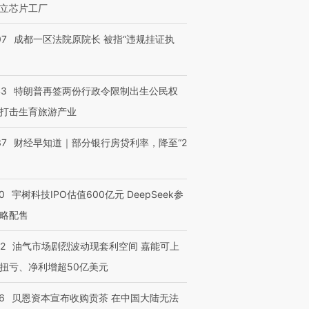
立芯片工厂
07
成都一区法院原院长 被指“违规挂证执
进第四届链博
【商旅对话】华住集团
技“链”接产
【特别呈现】寻找100种
CFO：不靠规模取胜，华
【特别呈
43
特朗普再签两份行政令限制出生公民权
有意思的生活方式·第三对
住三大增长引擎是什么？
有意思的
打击生育旅游产业
37
财经早知道｜部分银行房贷利率，降至“2
0
宇树科技IPO估值600亿元 DeepSeek参
略配售
22
油气市场剧烈波动现套利空间 嘉能可上
扭亏、净利增超50亿美元
6
贝恩资本宣布收购贡茶 在中国大陆无法