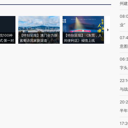
州建
08:
业”
【推广】走
找100种
【特别呈现】澳门全力探
【特别呈现】《东莞，人
会，让数智科
07:
式·第一对
索葡语国家新渠道
间便利店》倾情上线
业
意图
06:
字头
22:1
与战
20:
半年
17:2