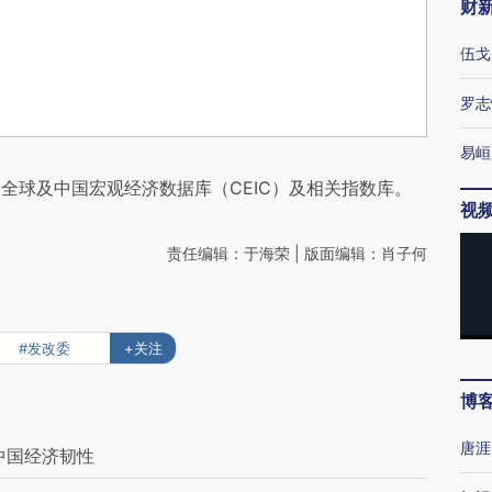
财
伍戈
罗志
易峘
全球及中国宏观经济数据库（CEIC）及相关指数库。
视
责任编辑：于海荣 | 版面编辑：肖子何
#发改委
+关注
博
唐涯
中国经济韧性