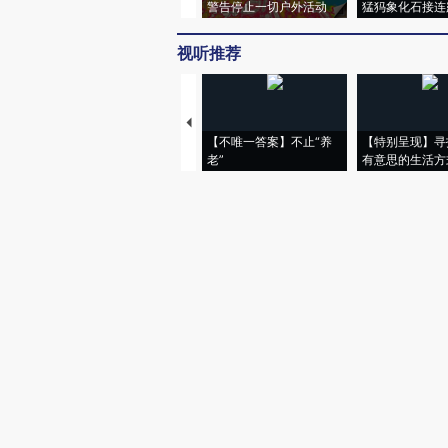
警告停止一切户外活动
猛犸象化石接连
视听推荐
【不唯一答案】不止“养
【特别呈现】寻
老”
有意思的生活方