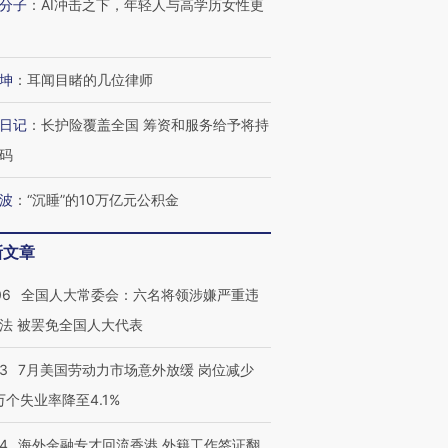
分子
：
AI冲击之下，年轻人与高学历女性更
坤
：
耳闻目睹的几位律师
日记
：
长护险覆盖全国 筹资和服务给予将持
码
波
：
“沉睡”的10万亿元公积金
新文章
06
全国人大常委会：六名将领涉嫌严重违
法 被罢免全国人大代表
43
7月美国劳动力市场意外放缓 岗位减少
3万个失业率降至4.1%
14
海外金融专才回流香港 外籍工作签证翻