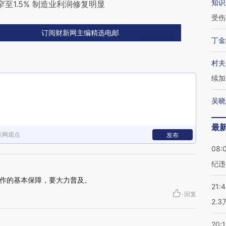
知识
至1.5% 制造业利润修复明显
受伤
订阅财新网主编精选电邮
丁金
村夫
续加
吴晓
最
新网观点
发布
08:
纪违
作的基本保障，要大力普及。
21:
·
回复
2.
20: