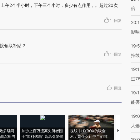
，上午2个半小时，下午三个小时，多少有点作用，。超过20次
倍
1
·
回复
20:1
影响
接领取补贴？
19:5
1
·
回复
持续
19:1
过7
·
回复
19:1
能否
19:
大选
致多瑙河
加沙上百万流离失所者困
视线｜HYROX的吸金
马航飞行员
二战沉船与
于“塑料烤箱” 高温引发健
术：是什么让中产们甘
粒摇头丸 尿
19:0