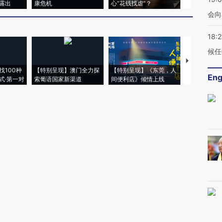
露出
康危机
心“花钱找虐”？
毒品
会向
18:
候任
【推广】走
找100种
【特别呈现】澳门全力探
【特别呈现】《东莞，人
会，让数智科
Eng
式·第一对
索葡语国家新渠道
间便利店》倾情上线
业