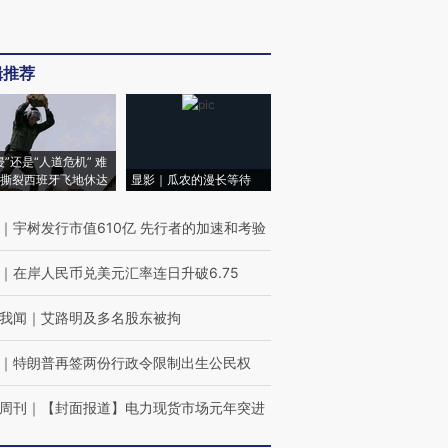
辑推荐
侵”还是“人道危机” 难
撕裂西班牙飞地休达
显影｜瓜农的漫长等待
｜
宇树发行市值610亿 先行者的加速和考验
｜
在岸人民币兑美元汇率连日升破6.75
我闻
｜
艾路明及多名股东被拘
｜
特朗普再签两份行政令限制出生公民权
周刊
｜
【封面报道】电力现货市场元年突进