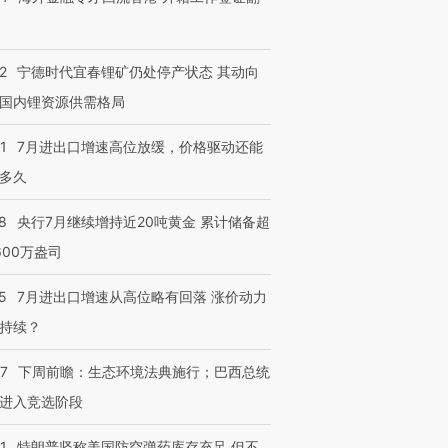
2
宁德时代宜春锂矿仍处停产状态 其动向
国内锂资源供需格局
1
7月进出口增速高位放缓，价格驱动还能
多久
8
央行7月继续增持近20吨黄金 累计储备超
600万盎司
5
7月进出口增速从高位略有回落 涨价动力
持续？
07
下周前瞻：生态环境法典施行；巴西总统
进入竞选阶段
跨国走私7万
视线｜被称为“蟑螂”的印
视线｜“入侵”还是“人道危
检体内含3种
度Z世代 用街头抗争将教
机”？难民潮撕裂西班牙
秘鲁纳斯
1
特朗普坚称美国防空弹药库存充足 但不