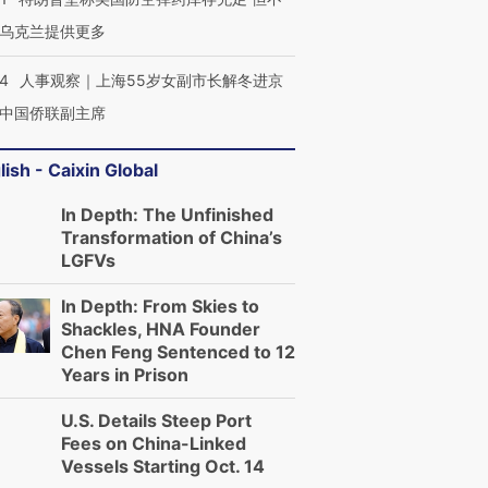
育部长拱下台
飞地休达
13人遇难
乌克兰提供更多
24
人事观察｜上海55岁女副市长解冬进京
中国侨联副主席
进第四届链博
【商旅对话】华住集团
技“链”接产
【特别呈现】寻找100种
CFO：不靠规模取胜，华
【特别呈
lish - Caixin Global
有意思的生活方式·第三对
住三大增长引擎是什么？
有意思的
In Depth: The Unfinished
Transformation of China’s
LGFVs
In Depth: From Skies to
Shackles, HNA Founder
Chen Feng Sentenced to 12
Years in Prison
U.S. Details Steep Port
Fees on China-Linked
Vessels Starting Oct. 14