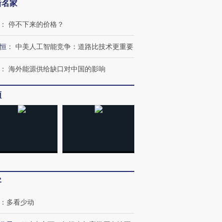
新名家
：
停不下来的价格？
恒
：
中美人工智能竞争：道路比技术更重要
：
海外能源供给缺口对中国的影响
频
客
：
多看少动