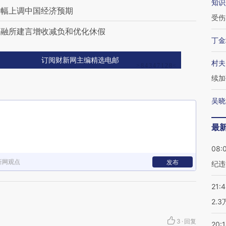
知识
大幅上调中国经济预期
受伤
金融所建言增收减负和优化休假
丁金
订阅财新网主编精选电邮
村夫
续加
吴晓
最
08:
新网观点
发布
纪违
21:
2.
3
·
回复
20: