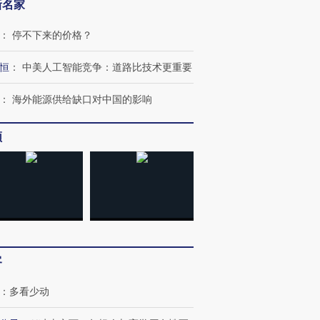
新名家
：
停不下来的价格？
恒
：
中美人工智能竞争：道路比技术更重要
：
海外能源供给缺口对中国的影响
频
客
：
多看少动