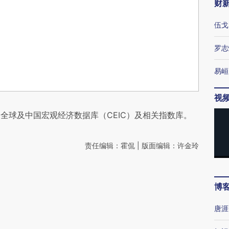
财
伍戈
罗志
易峘
视
全球及中国宏观经济数据库（CEIC）及相关指数库。
责任编辑：霍侃 | 版面编辑：许金玲
博
唐涯