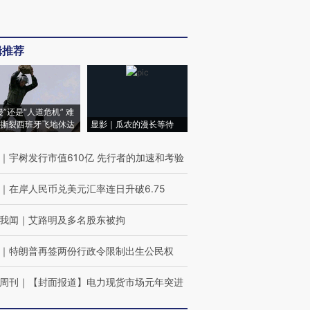
辑推荐
侵”还是“人道危机” 难
撕裂西班牙飞地休达
显影｜瓜农的漫长等待
｜
宇树发行市值610亿 先行者的加速和考验
｜
在岸人民币兑美元汇率连日升破6.75
我闻
｜
艾路明及多名股东被拘
｜
特朗普再签两份行政令限制出生公民权
周刊
｜
【封面报道】电力现货市场元年突进