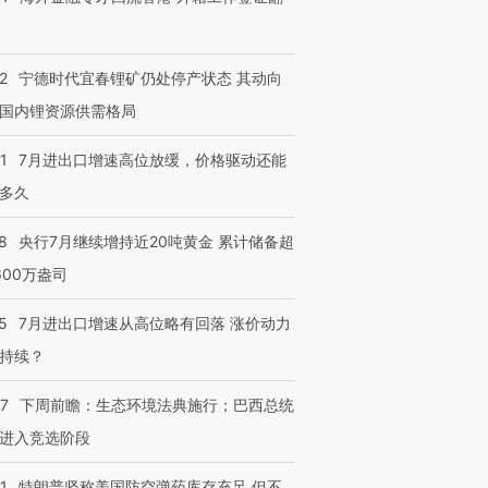
2
宁德时代宜春锂矿仍处停产状态 其动向
国内锂资源供需格局
1
7月进出口增速高位放缓，价格驱动还能
多久
8
央行7月继续增持近20吨黄金 累计储备超
600万盎司
5
7月进出口增速从高位略有回落 涨价动力
持续？
07
下周前瞻：生态环境法典施行；巴西总统
进入竞选阶段
1
特朗普坚称美国防空弹药库存充足 但不