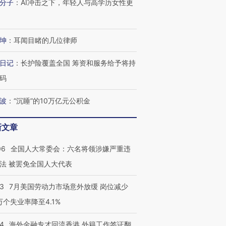
分子
：
AI冲击之下，年轻人与高学历女性更
坤
：
耳闻目睹的几位律师
日记
：
长护险覆盖全国 筹资和服务给予将持
码
波
：
“沉睡”的10万亿元公积金
新文章
06
全国人大常委会：六名将领涉嫌严重违
法 被罢免全国人大代表
43
7月美国劳动力市场意外放缓 岗位减少
3万个失业率降至4.1%
14
海外金融专才回流香港 外籍工作签证翻