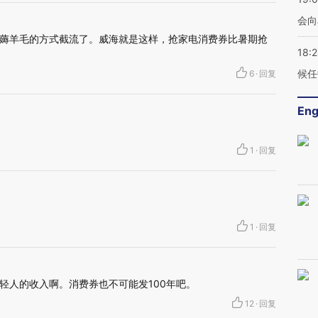
会向
薅羊毛的方式截流了。威海就是这样，抢家电消费券比暑期抢
18:
候任
6
·
回复
Eng
1
·
回复
1
·
回复
轻人的收入啊。消费券也不可能发100年吧。
12
·
回复