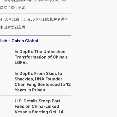
乌克兰提供更多
24
人事观察｜上海55岁女副市长解冬进京
中国侨联副主席
lish - Caixin Global
In Depth: The Unfinished
Transformation of China’s
LGFVs
In Depth: From Skies to
Shackles, HNA Founder
Chen Feng Sentenced to 12
Years in Prison
U.S. Details Steep Port
Fees on China-Linked
Vessels Starting Oct. 14