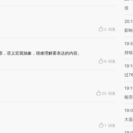
倍
20:1
2
·
回复
影响
19:5
持续
等语，语义宏观抽象，很难理解要表达的内容。
6
·
回复
19:1
过7
19:1
23
·
回复
能否
19:
大选
1
·
回复
19:0