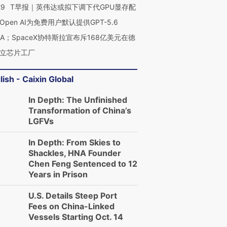
29
T早报｜英伟达或拟下调下代GPU显存配
Open AI为免费用户默认提供GPT-5.6
NA；SpaceX协特斯拉宣布斥168亿美元在德
立芯片工厂
lish - Caixin Global
In Depth: The Unfinished
Transformation of China’s
LGFVs
In Depth: From Skies to
Shackles, HNA Founder
Chen Feng Sentenced to 12
Years in Prison
U.S. Details Steep Port
Fees on China-Linked
Vessels Starting Oct. 14