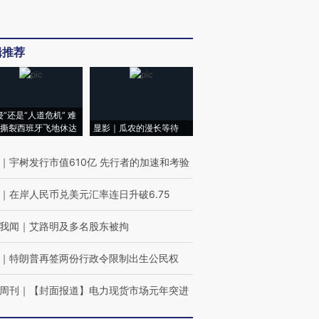
辑推荐
侵”还是“人道危机” 难
撕裂西班牙飞地休达
显影｜瓜农的漫长等待
｜
宇树发行市值610亿 先行者的加速和考验
｜
在岸人民币兑美元汇率连日升破6.75
我闻
｜
艾路明及多名股东被拘
｜
特朗普再签两份行政令限制出生公民权
周刊
｜
【封面报道】电力现货市场元年突进