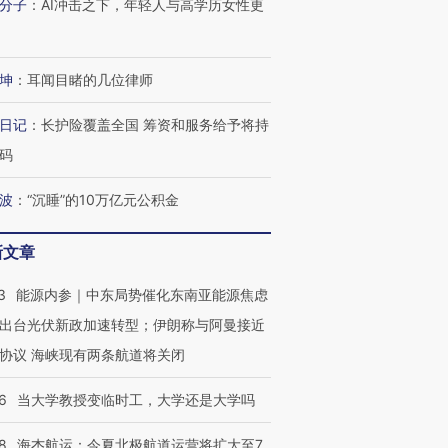
分子
：
AI冲击之下，年轻人与高学历女性更
坤
：
耳闻目睹的几位律师
日记
：
长护险覆盖全国 筹资和服务给予将持
码
波
：
“沉睡”的10万亿元公积金
新文章
3
能源内参｜中东局势催化东南亚能源焦虑
出台光伏新政加速转型；伊朗称与阿曼接近
协议 海峡现有两条航道将关闭
6
当大学教授变临时工，大学还是大学吗
8
海杰航运：今夏北极航道运营将扩大至7