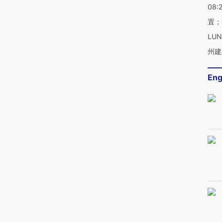
08:
置；
LU
州建
Eng