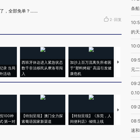
条船
了，全部免单？……
2
·
回复
10:
的天
10:
09:
西班牙休达进入紧急状态
加沙上百万流离失所者困
视线｜HYR
纪录 当局
数千非法移民从摩洛哥闯
于“塑料烤箱” 高温引发健
术：是什么
元二
外活动
入
康危机
心“花钱找虐
09:
0.1
09:
【推广】走
找100种
【特别呈现】澳门全力探
【特别呈现】《东莞，人
会，让数智科
08:
式·第一对
索葡语国家新渠道
间便利店》倾情上线
业
速和