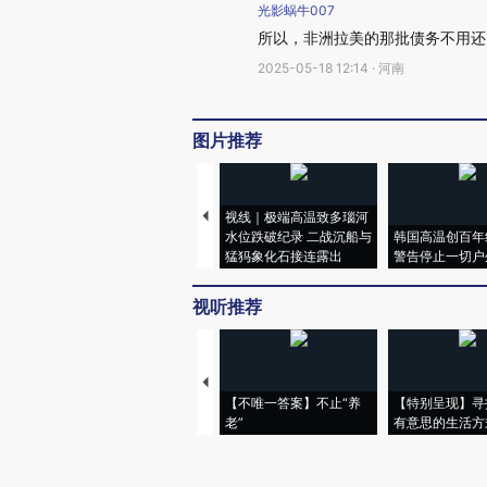
光影蜗牛007
所以，非洲拉美的那批债务不用还
2025-05-18 12:14 · 河南
图片推荐
视线｜极端高温致多瑙河
水位跌破纪录 二战沉船与
韩国高温创百年
猛犸象化石接连露出
警告停止一切户
视听推荐
【不唯一答案】不止“养
【特别呈现】寻
老”
有意思的生活方