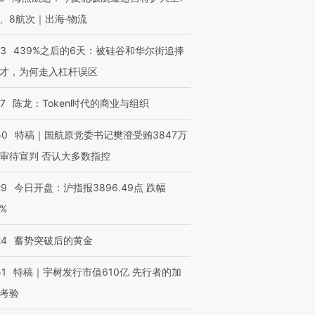
、8航次｜出海·物流
53
439%之后的6天：被硅谷和华尔街追捧
才，为何走入杠杆误区
07
陈龙：Token时代的商业与组织
50
特稿｜国航原党委书记樊澄受贿3847万
OX的吸金
马航飞行员跨国走私7万
视线｜被称为“蟑螂”的印
让中产们甘
粒摇头丸 尿检体内含3种
度Z世代 用街头抗争将教
秘鲁纳斯
审待宣判 否认大多数指控
”？
毒品
育部长拱下台
13人遇难
29
今日开盘：沪指报3896.49点 跌幅
0%
24
蓄势突破后的黄金
进第四届链博
【商旅对话】华住集团
技“链”接产
【特别呈现】寻找100种
CFO：不靠规模取胜，华
【特别呈
51
特稿｜宇树发行市值610亿 先行者的加
有意思的生活方式·第三对
住三大增长引擎是什么？
有意思的
考验