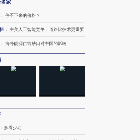
新名家
：
停不下来的价格？
恒
：
中美人工智能竞争：道路比技术更重要
：
海外能源供给缺口对中国的影响
频
客
：
多看少动