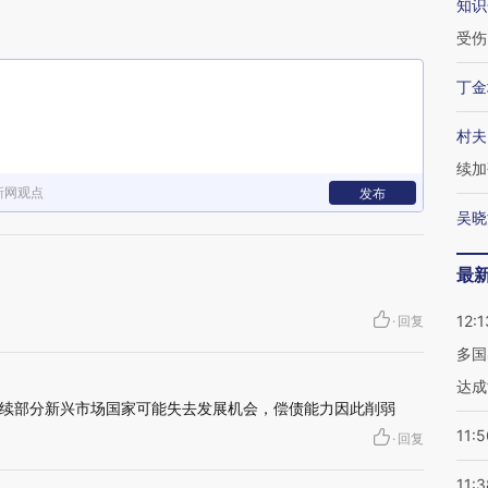
知识
受伤
丁金
村夫
续加
新网观点
发布
吴晓
最
12:1
·
回复
多国
达成
续部分新兴市场国家可能失去发展机会，偿债能力因此削弱
11:5
·
回复
11:3