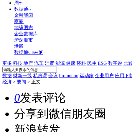
周刊
数据通
金融我闻
商圈
地缘图志
企业数据库
沪深股市
港股
数据通Claw🦞
更多
科技
地产
汽车
消费
能源
健康
环科
民生
ESG
数字说
比
数据
财新一线
私房课
会议
Promotion
运动家
企业用户
应用下
经济
>
要闻
>
正文
0
发表评论
分享到微信朋友圈
新浪转发