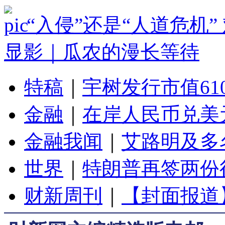
“入侵”还是“人道危机
显影｜瓜农的漫长等待
特稿
｜
宇树发行市值61
金融
｜
在岸人民币兑美元
金融我闻
｜
艾路明及多
世界
｜
特朗普再签两份
财新周刊
｜
【封面报道