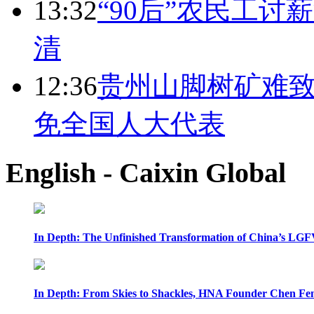
13:32
“90后”农民工
清
12:36
贵州山脚树矿难致
免全国人大代表
English - Caixin Global
In Depth: The Unfinished Transformation of China’s LGF
In Depth: From Skies to Shackles, HNA Founder Chen Feng