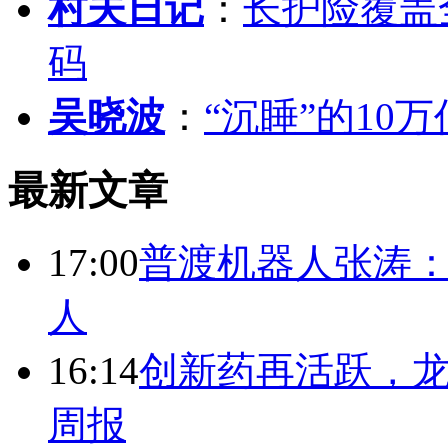
村夫日记
：
长护险覆盖
码
吴晓波
：
“沉睡”的10
最新文章
17:00
普渡机器人张涛
人
16:14
创新药再活跃，
周报