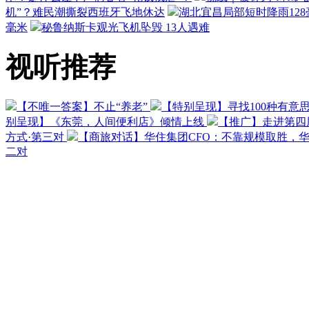
机”？难民潮撕裂西班牙飞地休达
湖北宜昌局部短时降雨128毫
毫米
秘鲁纳斯卡观光飞机坠毁 13人遇难
视听推荐
【不唯一答案】不止“养老”
【特别呈现】寻找100种有意
别呈现】《东莞，人间便利店》倾情上线
【推广】走进第四
方式·第三对
【商旅对话】华住集团CFO：不靠规模取胜，
二对