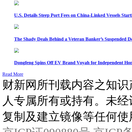
U.S. Details Steep Port Fees on China-Linked Vessels Start
The Shady Deals Behind a Veteran Banker’s Suspended D
Dongfeng Spins Off EV Brand Voyah for Independent Hon
Read More
财新网所刊载内容之知识
人专属所有或持有。未经
复制及建立镜像等任何使