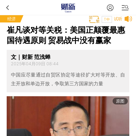
经济
试听
T中
崔凡谈对等关税：美国正颠覆最惠
国待遇原则 贸易战中没有赢家
文｜财新 范浅蝉
2025年04月09日 08:44
中国应尽量通过自贸区协定等途径扩大对等开放、自
主开放和单边开放，争取第三方国家的力量
原图